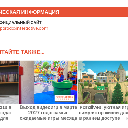
ЧЕСКАЯ ИНФОРМАЦИЯ
ФИЦИАЛЬНЫЙ САЙТ
paradoxinteractive.com
ТАЙТЕ ТАКЖЕ...
ass в
Выход видеоигр в марте
Paralives: уютная иг
года:
2027 года: самые
симулятор жизни для
 для
ожидаемые игры месяца
в раннем доступе — 
в облаке
обзор