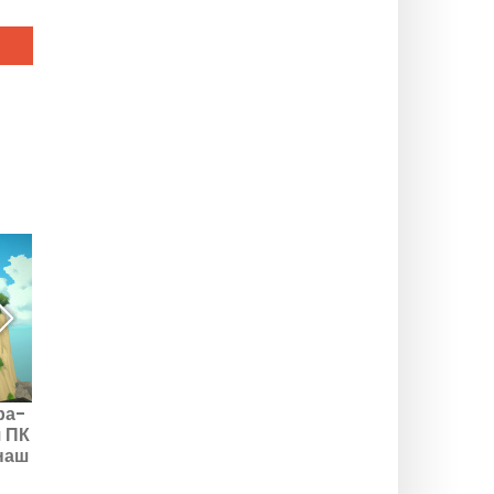
ра-
Профессор Лейтон и
Pokemon Scarlet и
 ПК
Новый Мир на паровой
Pokemon Violet: игра
наш
тяге: выход игры
доступна на Switch 2
отложен до 2026 года
благодаря бесплатному