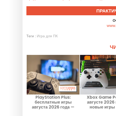
ПРАКТИ
О
www.
Теги :
Игра для ПК
ЧИ
PlayStation Plus:
Xbox Game P
бесплатные игры
августе 2026 
августа 2026 года —
новые игры
подарки Sony, которые
консолей, ПК и 