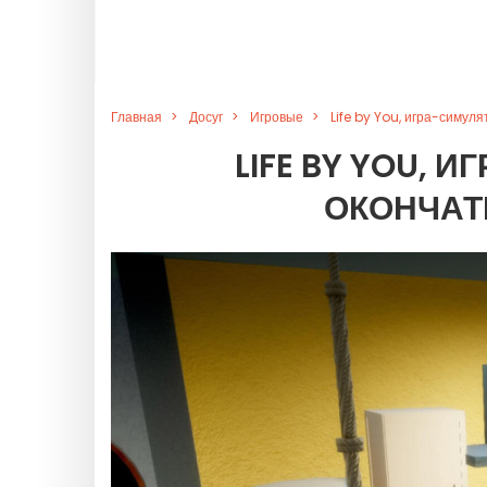
Главная
Досуг
Игровые
Life by You, игра-симул
LIFE BY YOU, 
ОКОНЧАТ