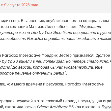
 и 9 августа 2026 года
увидит свет. В заявлении, опубликованном на официальном
ктора компании Маттиас Лилья объясняет:
"Мы решили
улятора жизни Life by You. Это было невероятно трудн
неспособность Paradox оправдать наши ожидания, а такж
 Paradox Interactive Фредрик Вестер признается:
"Долгое
 by You и видели в ней потенциал, но теперь стало ясно,
[dans] До
версии, которая бы нас удовлетворила, еще
простое решение отменить релиз
".
ишком много времени и ресурсов, Paradox Interactive
чередной неудачей в этот сложный период: предыдущая игра
ой, как ожидалось, а
Prison Architect II
была отложена. Буд