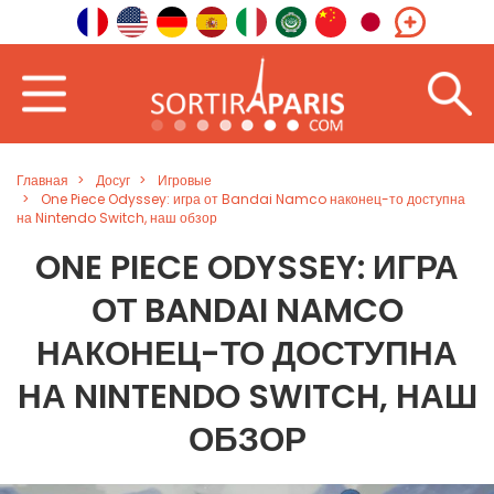
Главная
Досуг
Игровые
One Piece Odyssey: игра от Bandai Namco наконец-то доступна
на Nintendo Switch, наш обзор
ONE PIECE ODYSSEY: ИГРА
ОТ BANDAI NAMCO
НАКОНЕЦ-ТО ДОСТУПНА
НА NINTENDO SWITCH, НАШ
ОБЗОР