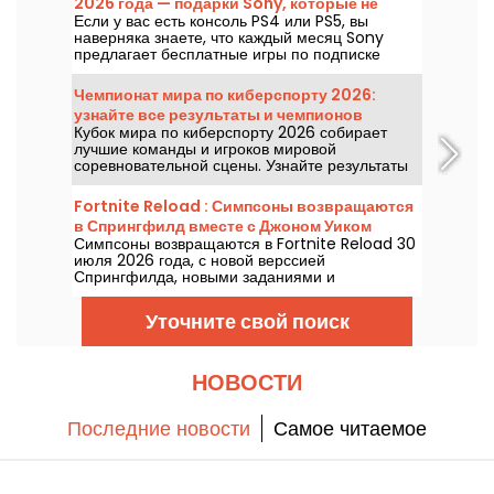
2026 года — подарки Sony, которые не
Если у вас есть консоль PS4 или PS5, вы
стоит пропускать
наверняка знаете, что каждый месяц Sony
предлагает бесплатные игры по подписке
PlayStation Plus. Итак, какие игры доступны
бесплатно в августе 2026 года? Ознакомьтесь
Чемпионат мира по киберспорту 2026:
с подборкой этого месяца.
узнайте все результаты и чемпионов
Кубок мира по киберспорту 2026 собирает
каждой финальной встречи
лучшие команды и игроков мировой
соревновательной сцены. Узнайте результаты
финалов, счёты матчей, победителей каждого
турнира и расписание предстоящих встреч.
Fortnite Reload : Симпсоны возвращаются
в Спрингфилд вместе с Джоном Уиком
Симпсоны возвращаются в Fortnite Reload 30
июля 2026 года, с новой верссией
Спрингфилда, новыми заданиями и
кроссовером с Джоном Уиком. Обновление
добавит несколько культовых локаций, особый
Уточните свой поиск
стиль для знаменитого убийцы и новые
элементы геймплея.
НОВОСТИ
Последние новости
Самое читаемое