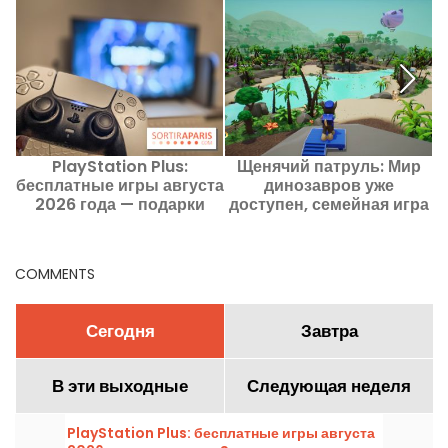
PlayStation Plus:
Щенячий патруль: Мир
бесплатные игры августа
динозавров уже
а
2026 года — подарки
доступен, семейная игра
и
Sony, которые не стоит
с Щенячьим патрулем и
пропускать
динозаврами
COMMENTS
Сегодня
Завтра
В эти выходные
Следующая неделя
PlayStation Plus: бесплатные игры августа