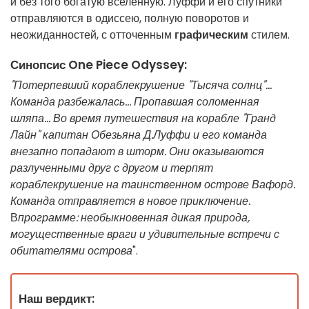
и без того богатую вселенную. Луффи и его спутники
отправляются в одиссею, полную поворотов и
неожиданностей, с отточенным
графическим
стилем.
Синопсис One Piece Odyssey:
"Потерпевший кораблекрушение "Тысяча солнц"...
Команда разбежалась... Пропавшая соломенная
шляпа...
Во время путешествия на корабле "Гранд
Лайн" капитан Обезьяна Д.Луффи и его команда
внезапно попадают в шторм. Они оказываются
разлученными друг с другом и терпят
кораблекрушение на таинственном острове Вафорд.
Команда отправляется в новое приключение.
В
программе: необыкновенная дикая природа,
могущественные враги и удивительные встречи с
обитателями острова
".
Наш вердикт: