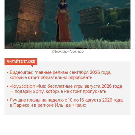
©Bandai Namco
ЧИТАЙТЕ ТАКЖЕ
Видеоигры: главные релизы сентября 2026 года,
которые стоит обязательно опробовать
PlayStation Plus: бесплатные игры августа 2026 года
— подарки Sony, которые не стоит пропускать
Лучшие планы на неделю с 10 по 16 августа 2026 года
в Париже и в регионе Иль-де-Франс