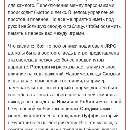
для каждого. Переключение между персонажами
происходит быстро и легко. В целом, управление
простое и плавное. Но все же приятно иметь под
рукой небольшую сводную таблицу, чтобы освежить
память в перерывах между играми.
Что касается боя, то поклонники пошаговых
JRPG
должны быть в восторге, ведь в игре представлена
эта система в несколько более продвинутом
варианте.
Ролевая игра
оказывает значительное
влияние на ход сражений. Например, когда
Санджи
испытывает изменение состояния, например,
замешательство, он, который в норме должен быть
способен атаковать любого члена своей команды,
никогда не нападет на
Нами
или
Робин
из-за своей
безусловной любви к женщинам.
Санджи
также
менее чувствителен к теплу, как и
Луффи
, который
нечувствителен к электричеству. Все эти мелочи, в
сочетании с различными группами бойцов, делают