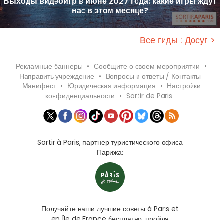
Выходы видеоигр в июне 2027 года: какие игры ждут
нас в этом месяце?
Все гиды : Досуг >
Рекламные баннеры
•
Сообщите о своем мероприятии
•
Направить учреждение
•
Вопросы и ответы / Контакты
Манифест
•
Юридическая информация
•
Настройки
конфиденциальности
•
Sortir de Paris
Sortir à Paris, партнер туристического офиса
Парижа:
Получайте наши лучшие советы à Paris et
en Île de France бесплатно, пройдя