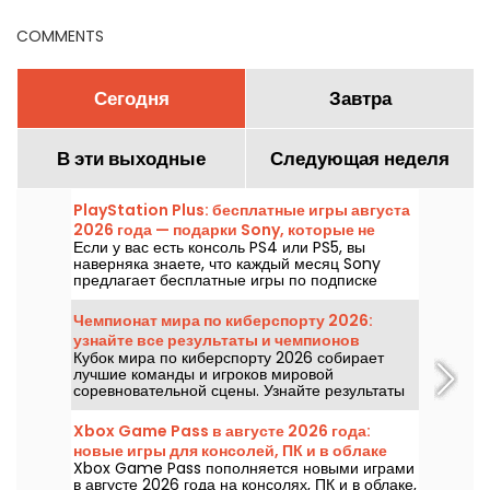
чемпионат
COMMENTS
Сегодня
Завтра
В эти выходные
Следующая неделя
PlayStation Plus: бесплатные игры августа
2026 года — подарки Sony, которые не
Если у вас есть консоль PS4 или PS5, вы
стоит пропускать
наверняка знаете, что каждый месяц Sony
предлагает бесплатные игры по подписке
PlayStation Plus. Итак, какие игры доступны
бесплатно в августе 2026 года? Ознакомьтесь
Чемпионат мира по киберспорту 2026:
с подборкой этого месяца.
узнайте все результаты и чемпионов
Кубок мира по киберспорту 2026 собирает
каждой финальной встречи
лучшие команды и игроков мировой
соревновательной сцены. Узнайте результаты
финалов, счёты матчей, победителей каждого
турнира и расписание предстоящих встреч.
Xbox Game Pass в августе 2026 года:
новые игры для консолей, ПК и в облаке
Xbox Game Pass пополняется новыми играми
в августе 2026 года на консолях, ПК и в облаке,