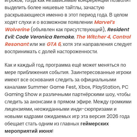
игроков, тогда как независимые конференции позволят
выделить более нишевые тайтлы, зачастую
раскрывающиеся именно в этот период года. В целом
ходят слухи и о возможном появлении
Marvel’s
Wolverine
(объявлен как присутствующий),
Resident
Evil: Code Veronica Remake
,
The Witcher 4
,
Control
Resonant
или же
GTA 6
, хотя эти направления следует
воспринимать с долей настороженности.
Как и каждый год, программа ещё может меняться по
мере приближения события. Заинтересованные игроки
имеют все основания следить за официальными
каналами Summer Game Fest, Xbox, PlayStation, PC
Gaming Show и различными партнёрскими шоу, чтобы
следить за анонсами в прямом эфире. Между громкими
лицензиями, неожиданными инди-сюрпризами и
новыми кадрами ожидаемых игр эта версия 2026 года
обещает стать одним из главных
геймерских
мероприятий июня
!