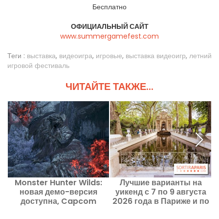
Бесплатно
ОФИЦИАЛЬНЫЙ САЙТ
www.summergamefest.com
Теги :
выставка
,
видеоигра
,
игровые
,
выставка видеоигр
,
летний
игровой фестиваль
ЧИТАЙТЕ ТАКЖЕ...
Monster Hunter Wilds:
Лучшие варианты на
Ч
новая демо-версия
уикенд с 7 по 9 августа
доступна, Capcom
2026 года в Париже и по
объявляет мировой
Иль-де-Франс