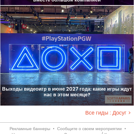
Выходы видеоигр в июне 2027 года: какие игры ждут
нас в этом месяце?
Все гиды : Досуг >
Рекламные баннеры
•
Сообщите о своем мероприятии
•