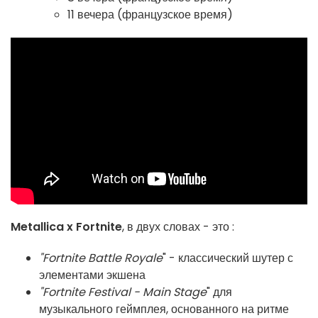
11 вечера (французское время)
Metallica x Fortnite
, в двух словах - это :
"Fortnite Battle Royale
" - классический шутер с
элементами экшена
"Fortnite Festival - Main Stage
" для
музыкального геймплея, основанного на ритме