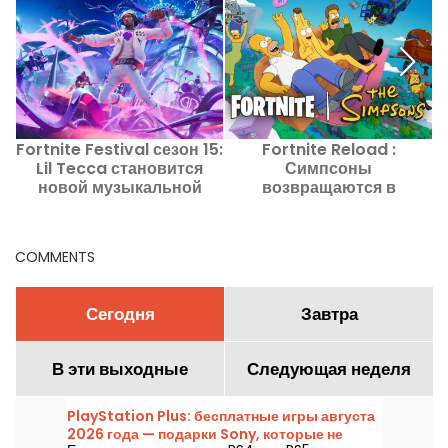
Fortnite Festival сезон 15:
Fortnite Reload :
Lil Tecca становится
Симпсоны
а
новой музыкальной
возвращаются в
и
иконой
Спрингфилд вместе с
Джоном Уиком
COMMENTS
Сегодня
Завтра
В эти выходные
Следующая неделя
PlayStation Plus: бесплатные игры августа
2026 года — подарки Sony, которые не