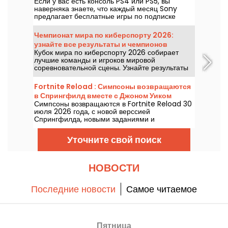
Если у вас есть консоль PS4 или PS5, вы
стоит пропускать
наверняка знаете, что каждый месяц Sony
предлагает бесплатные игры по подписке
PlayStation Plus. Итак, какие игры доступны
бесплатно в августе 2026 года? Ознакомьтесь
Чемпионат мира по киберспорту 2026:
с подборкой этого месяца.
узнайте все результаты и чемпионов
Кубок мира по киберспорту 2026 собирает
каждой финальной встречи
лучшие команды и игроков мировой
соревновательной сцены. Узнайте результаты
финалов, счёты матчей, победителей каждого
турнира и расписание предстоящих встреч.
Fortnite Reload : Симпсоны возвращаются
в Спрингфилд вместе с Джоном Уиком
Симпсоны возвращаются в Fortnite Reload 30
июля 2026 года, с новой верссией
Спрингфилда, новыми заданиями и
кроссовером с Джоном Уиком. Обновление
добавит несколько культовых локаций, особый
Уточните свой поиск
стиль для знаменитого убийцы и новые
элементы геймплея.
НОВОСТИ
Последние новости
Самое читаемое
Пятница