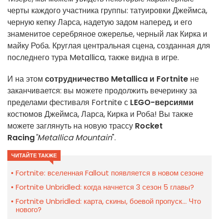
черты каждого участника группы: татуировки Джеймса,
черную кепку Ларса, надетую задом наперед, и его
знаменитое серебряное ожерелье, черный лак Кирка и
майку Роба. Круглая центральная сцена, созданная для
последнего тура Metallica, также видна в игре.
И на этом
сотрудничество Metallica и Fortnite
не
заканчивается: вы можете продолжить вечеринку за
пределами фестиваля Fortnite с
LEGO-версиями
костюмов Джеймса, Ларса, Кирка и Роба! Вы также
можете заглянуть на новую трассу
Rocket
Racing
"Metallica Mountain
".
ЧИТАЙТЕ ТАКЖЕ
Fortnite: вселенная Fallout появляется в новом сезоне
Fortnite Unbridled: когда начнется 3 сезон 5 главы?
Fortnite Unbridled: карта, скины, боевой пропуск... Что
нового?