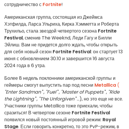
сотрудничество с
Fortnite
!
Американская группа, состоящая из Джеймса
Хэтфилда, Ларса Ульриха, Кирка Хэмметта и Роберта
Трухильо, стала звездой четвертого сезона
Fortnite
Festival
, сменив The Weeknd, Леди Гагу и Билли
Эйлиш. Вам не придется долго ждать, чтобы открыть
для себя новый сезон
Fortnite Festival
: он стартует 13
июня с обновлением 30.10 и завершится 16 августа
2024 года в 6 утра.
Более 8 недель поклонники американской группы и
геймеры смогут выпустить пар под песни
Metallica
(
"Enter Sandman
",
"Fuel
",
"Master of Puppets
",
"Ride
the Lightning
",
"The Unforgiven
"...), но это еще не все.
Участники группы Metallica тоже приехали, чтобы
сразиться! В четвертом сезоне
Fortnite Festival
появился новый постоянный игровой режим:
Royal
Stage
. Если говорить конкретно, то это PvP-режим, в