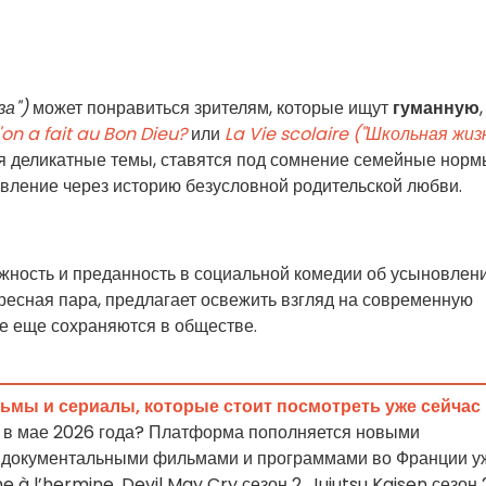
за")
может понравиться зрителям, которые ищут
гуманную
,
on a fait au Bon Dieu?
или
La Vie scolaire ("Школьная жиз
я деликатные темы, ставятся под сомнение семейные норм
вление через историю безусловной родительской любви.
нежность и преданность в социальной комедии об усыновлен
ересная пара, предлагает освежить взгляд на современную
е еще сохраняются в обществе.
льмы и сериалы, которые стоит посмотреть уже сейчас
ix в мае 2026 года? Платформа пополняется новыми
 документальными фильмами и программами во Франции у
me à l’hermine, Devil May Cry сезон 2, Jujutsu Kaisen сезон 