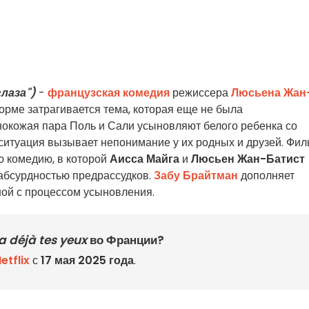
глаза")
-
французская комедия
режиссера
Люсьена Жан
 форме затрагивается тема, которая еще не была
нокожая пара Поль и Сали усыновляют белого ребенка со
ситуация вызывает непонимание у их родных и друзей. Фил
 комедию, в которой
Аисса Майга
и
Люсьен Жан-Батист
 абсурдностью предрассудков.
Забу Брайтман
дополняет
ной с процессом усыновления.
 a déjà tes yeux
во Франции?
etflix
с
17 мая 2025 года
.