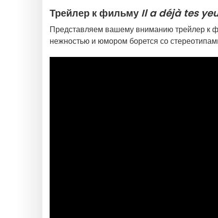
Трейлер к фильму
Il a déjà tes ye
Представляем вашему вниманию трейлер к 
нежностью и юмором борется со стереотипам