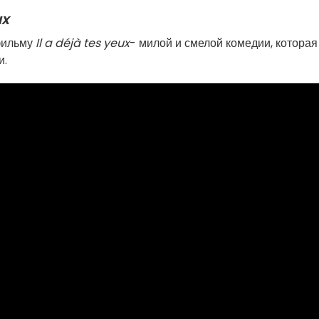
ux
фильму
Il a déjà tes yeux
- милой и смелой комедии, которая
и.