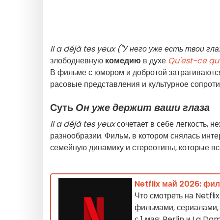
Il a déjà tes yeux ("У него уже есть твои гла
злободневную
комедию
в духе
Qu'est-ce qu'
В фильме с юмором и добротой затрагиваютс
расовые представления и культурное сопроти
Суть
Он уже держит ваши глаза
Il a déjà tes yeux
сочетает в себе легкость, 
разнообразии. Фильм, в котором снялась инт
семейную динамику и стереотипы, которые вс
Netflix май 2026: фи
Что смотреть на Netfl
фильмами, сериалами,
с 1 мая: Berlin и La Da