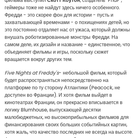
фильма выступил
Скотт Коутон
, создатель "FnaF",
геймеры тоже не найдут здесь ничего особенного.
Фредди - это скорее фон для истории - пусть и
захватывающей временами - о похищениях детей, но
это постоянно отдаляет нас от ужаса, который должны
внушать роботизированные монстры Фредди. На
самом деле, их дизайн и название - единственное, что
объединяет фильмы и игры, поскольку сюжет
вращается вокруг других тем.
Five Nights at Freddy's
- небольшой фильм, который
будет распространяться непосредственно на
платформе по ту сторону Атлантики (Peacock, не
доступен во Франции). И хотя фильм выйдет в
кинотеатрах Франции, он прекрасно вписывается в
логику Blumhouse, выпускающей десятки
малобюджетных, но высокоприбыльных фильмов для
финансирования своих больших событийных картин,
хотя жаль, что качество последних не всегда на высоте.