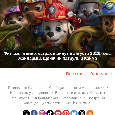
Фильмы в кинотеатрах выйдут 5 августа 2026 года:
Жандармы, Щенячий патруль и Кайма
Все гиды : Культура >
Рекламные баннеры
•
Сообщите о своем мероприятии
•
Направить учреждение
•
Вопросы и ответы / Контакты
Манифест
•
Юридическая информация
•
Настройки
конфиденциальности
•
Sortir de Paris