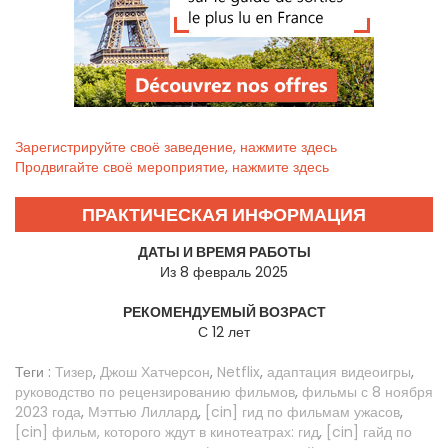
Зарегистрируйте своё заведение, нажмите здесь
Продвигайте своё мероприятие, нажмите здесь
ПРАКТИЧЕСКАЯ ИНФОРМАЦИЯ
ДАТЫ И ВРЕМЯ РАБОТЫ
Из 8 февраль 2025
РЕКОМЕНДУЕМЫЙ ВОЗРАСТ
С 12 лет
Теги :
Тизер
,
Джош Хатчерсон
,
Netflix
,
адаптация видеоигры
,
руководство по рецензированию фильмов
,
фильмы с 8 ноября
2023 года
,
Мэттью Лиллард
,
[cin] гид по фильмам ужасов
,
[cin] фильм, которого ждут в кинотеатрах: гид
,
[cin] гайд по