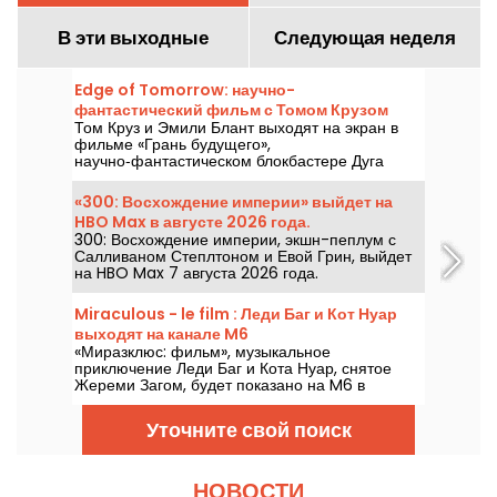
В эти выходные
Следующая неделя
Edge of Tomorrow: научно-
фантастический фильм с Томом Крузом
Том Круз и Эмили Блант выходят на экран в
выходит на Netflix
фильме «Грань будущего»,
научно‑фантастическом блокбастере Дуга
Лаймана, который будет доступен на Netflix с
6 августа 2026 года.
«300: Восхождение империи» выйдет на
HBO Max в августе 2026 года.
300: Восхождение империи, экшн-пеплум с
Салливаном Степлтоном и Евой Грин, выйдет
на HBO Max 7 августа 2026 года.
Miraculous - le film : Леди Баг и Кот Нуар
выходят на канале M6
«Миразклюс: фильм», музыкальное
приключение Леди Баг и Кота Нуар, снятое
Жереми Загом, будет показано на M6 в
пятницу, 7 августа 2026 года, в 21:05.
Уточните свой поиск
НОВОСТИ