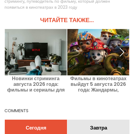
стримингу
,
путеводитель по фильму, который должен
появиться в кинотеатрах в 2023 году
ЧИТАЙТЕ ТАКЖЕ...
Новинки стриминга
Фильмы в кинотеатрах
августа 2026 года:
выйдут 5 августа 2026
фильмы и сериалы для
года: Жандармы,
просмотра на Netflix,
Щенячий патруль и
р
Disney+ и Prime Video
Кайма
COMMENTS
Сегодня
Завтра