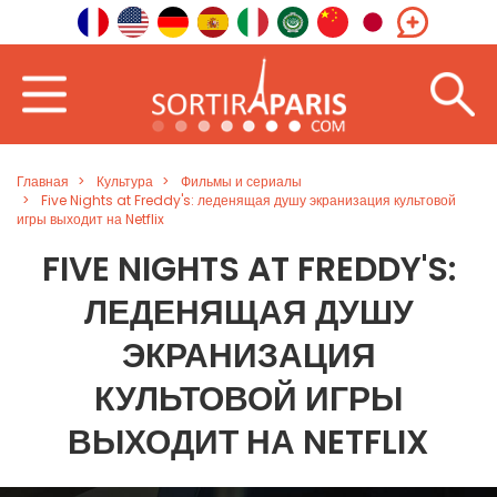
Главная
Культура
Фильмы и сериалы
Five Nights at Freddy's: леденящая душу экранизация культовой
игры выходит на Netflix
FIVE NIGHTS AT FREDDY'S:
ЛЕДЕНЯЩАЯ ДУШУ
ЭКРАНИЗАЦИЯ
КУЛЬТОВОЙ ИГРЫ
ВЫХОДИТ НА NETFLIX