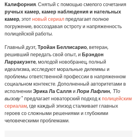
Калифорния
. Снятый с помощью смелого сочетания
ручных камер, камер наблюдения и нательных
камер
, этот
новый сериал
предлагает полное
погружение, воссоздавая остроту и напряженность
полицейской работы.
Главный дуэт,
Тройан Беллисарио
, ветеран,
решивший передать свой опыт, и
Брэндон
Ларракуэнте
, молодой новобранец, полный
идеализма, исследуют моральные дилеммы и
проблемы ответственной профессии в напряженном
социальном контексте. Дополненный авторитетами в
исполнении
Эрика Ла Салля
и
Лори Лафлин
,
"По
вызову
" предлагает новаторский подход к
полицейским
сериалам
, где каждый эпизод сталкивает главных
героев со сложными решениями и глубокими
человеческими проблемами.