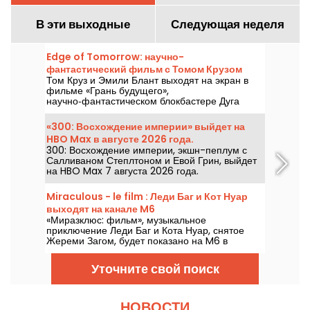
В эти выходные
Следующая неделя
Edge of Tomorrow: научно-
фантастический фильм с Томом Крузом
Том Круз и Эмили Блант выходят на экран в
выходит на Netflix
фильме «Грань будущего»,
научно‑фантастическом блокбастере Дуга
Лаймана, который будет доступен на Netflix с
6 августа 2026 года.
«300: Восхождение империи» выйдет на
HBO Max в августе 2026 года.
300: Восхождение империи, экшн-пеплум с
Салливаном Степлтоном и Евой Грин, выйдет
на HBO Max 7 августа 2026 года.
Miraculous - le film : Леди Баг и Кот Нуар
выходят на канале M6
«Миразклюс: фильм», музыкальное
приключение Леди Баг и Кота Нуар, снятое
Жереми Загом, будет показано на M6 в
пятницу, 7 августа 2026 года, в 21:05.
Уточните свой поиск
НОВОСТИ