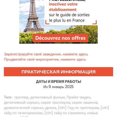
Зарегистрируйте своё заведение, нажмите здесь
Продвигайте своё мероприятие, нажмите здесь
ПРАКТИЧЕСКАЯ ИНФОРМАЦИЯ
ДАТЫ И ВРЕМЯ РАБОТЫ
Из 9 январь 2025
Теги :
триллер
,
детективный фильм
,
Прайм-видео
,
детективный сериал
,
серия триллеров
,
серия экшенов
,
драматический сериал
,
драма
,
[cin] Гид по триллерам
,
[cin]
гайд по телесериалам
,
[cin] гайд по стримингу
,
новые