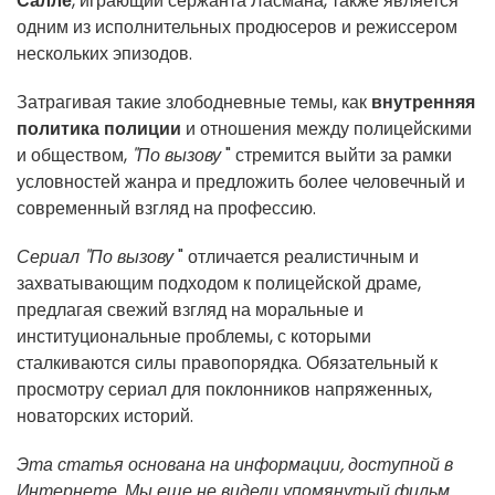
Салле
, играющий сержанта Ласмана, также является
одним из исполнительных продюсеров и режиссером
нескольких эпизодов.
Затрагивая такие злободневные темы, как
внутренняя
политика полиции
и отношения между полицейскими
и обществом,
"По вызову
" стремится выйти за рамки
условностей жанра и предложить более человечный и
современный взгляд на профессию.
Сериал "По вызову
" отличается реалистичным и
захватывающим подходом к полицейской драме,
предлагая свежий взгляд на моральные и
институциональные проблемы, с которыми
сталкиваются силы правопорядка. Обязательный к
просмотру сериал для поклонников напряженных,
новаторских историй.
Эта статья основана на информации, доступной в
Интернете. Мы еще не видели упомянутый фильм