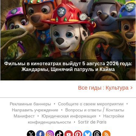
Фильмы в кинотеатрах выйдут 5 августа 2026 года:
Жандармы, Щенячий патруль и Кайма
Все гиды : Культура >
Рекламные баннеры
•
Сообщите о своем мероприятии
•
Направить учреждение
•
Вопросы и ответы / Контакты
Манифест
•
Юридическая информация
•
Настройки
конфиденциальности
•
Sortir de Paris