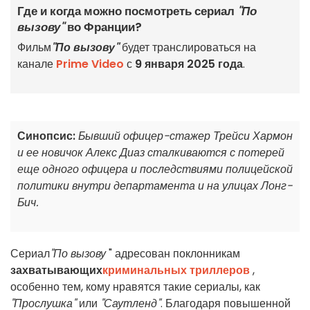
Где и когда можно посмотреть сериал
"По
вызову"
во Франции?
Фильм
"По вызову"
будет транслироваться на
канале
Prime Video
с
9 января 2025 года
.
Синопсис:
Бывший офицер-стажер Трейси Хармон
и ее новичок Алекс Диаз сталкиваются с потерей
еще одного офицера и последствиями полицейской
политики внутри департамента и на улицах Лонг-
Бич.
Сериал
"По вызову
" адресован поклонникам
захватывающих
криминальных триллеров
,
особенно тем, кому нравятся такие сериалы, как
"Прослушка"
или
"Саутленд"
. Благодаря повышенной