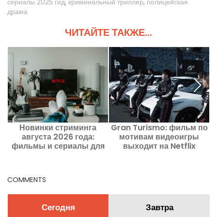
сериалы 2025 гид
,
криминальный триллер
,
полицейская
драма
ЧИТАЙТЕ ТАКЖЕ...
Новинки стриминга
Gran Turismo: фильм по
августа 2026 года:
мотивам видеоигры
О
фильмы и сериалы для
выходит на Netflix
просмотра на Netflix,
Disney+ и Prime Video
COMMENTS
Сегодня
Завтра