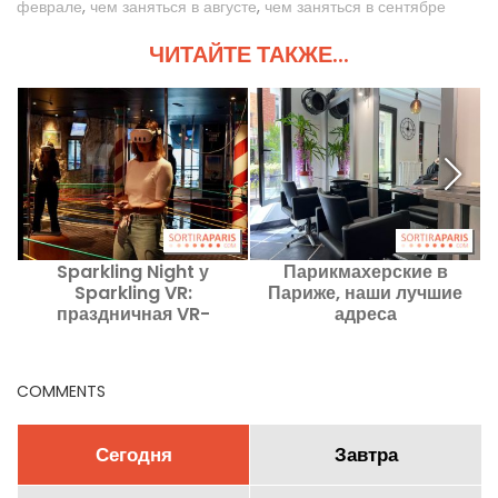
феврале
,
чем заняться в августе
,
чем заняться в сентябре
ЧИТАЙТЕ ТАКЖЕ...
Sparkling Night у
Парикмахерские в
Sparkling VR:
Париже, наши лучшие
праздничная VR-
адреса
вечеринка в Париже
COMMENTS
Сегодня
Завтра