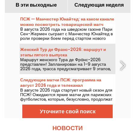
В эти выходные
Следующая неделя
ПСЖ — Манчестер Юнайтед: на каком канале
можно посмотреть товарищеский матч
8 августа 2026 года на шведском газоне Пари
перед сезоном?
Сен-Жермен сыграет с Манчестер Юнайтед в
роли проверки боем перед стартом нового
сезона. Историческое противостояние и
престижный поединок после чемпионата мира
Женский Тур де Франс-2026: маршрут и
по футболу. По какому каналу можно
этапы пятого выпуска
посмотреть оба товарищеских матча?
Маршрут женского Тура де Фрaнс-2026
представлен! Запланирован на 1–9 августа
2026 года, трасса предусматривает 9 этапов,
старт — в Швейцарии, финиш — в Ницце.
Узнайте, что нас ждёт в этом году.
Следующие матчи ПСЖ: программа на
август 2026 года и телеканал
В августе 2026 года стартует новый сезон для
ПСЖ! Ожидаются яркие матчи для парижских
футболистов, которые, безусловно, продолжат
собирать трофеи вместе с Луисом Энрике.
Уточните свой поиск
НОВОСТИ