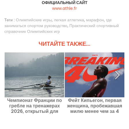
ОФИЦИАЛЬНЫЙ САЙТ
www.athle.fr
Теги :
Олимпийские игры
,
легкая атлетика
,
марафон
,
где
заниматься спортом руководство
,
Практический спортивный
справочник Олимпийских игр
ЧИТАЙТЕ ТАКЖЕ...
Чемпионат Франции по
Фейт Кипьегон, первая
гребле на тренажерах
женщина, пробежавшая
2026, открытый для
милю менее чем за 4
любителей, на стадионе
минуты? Соревнования
Pierre de Coubertin
на стадионе "Стад
Шарлети