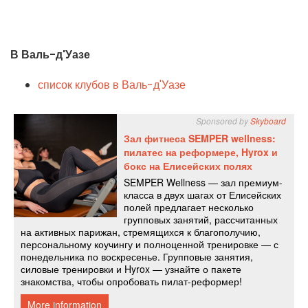
В Валь-д'Уазе
список клубов в Валь-д'Уазе