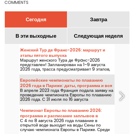
COMMENTS
Сегодня
Завтра
В эти выходные
Следующая неделя
Женский Тур де Франс-2026: маршрут и
этапы пятого выпуска
Маршрут женского Тура де Фрaнс-2026
представлен! Запланирован на 1–9 августа
2026 года, трасса предусматривает 9 этапов,
старт — в Швейцарии, финиш — в Ницце.
Узнайте, что нас ждёт в этом году.
Европейские чемпионаты по плаванию
2026 года в Париже: даты, программа и вся
В апреле 2023 года Франция подала заявку на
информация о соревновании
проведение чемпионата Европы по плаванию
2026 года. С 31 июля по 16 августа
Олимпийский водный центр приглашает вас
прийти поддержать наших пловцов. Вот вся
Чемпионат Европы по плаванию 2026:
информация, которую нужно знать о
программа и расписание заплывов в
соревновании и дисциплинах!
С 4 по 8 августа 2026 года плавание в
открытой воде
открытой воде выходит на воды Сены по
случаю чемпионата Европы в Париже. Среди
дистанций 5 км, 10 км и смешанной эстафеты