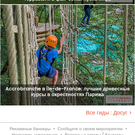
Accrobranche в Île-de-France: лучшие древесные
курсы в окрестностях Парижа
Все гиды : Досуг >
Рекламные баннеры
•
Сообщите о своем мероприятии
•
Направить учреждение
•
Вопросы и ответы / Контакты