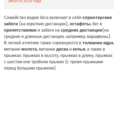
августа 2026 года
Семейство видов бега включает в себя
спринтерские
забеги
(на короткие дистанции),
эстафеты
, бег
с
препятствиями
и забеги на
средние дистанции
(на
средние и длинные дистанции, например, марафоны).
В легкой атлетике также соревнуются в
толкании ядра
,
метании
молота
, метании
диска
и
копья
, а также в
прыжках: прыжках в высоту, прыжках в длину, прыжках
с шестом или тройном прыжке (с тремя прыжками
перед большим прыжком).