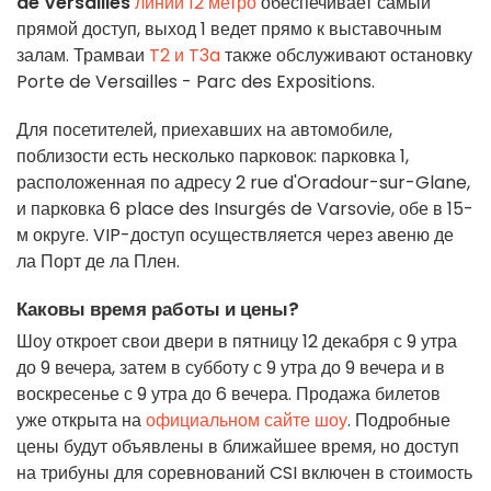
de Versailles
линии 12 метро
обеспечивает самый
прямой доступ, выход 1 ведет прямо к выставочным
залам. Трамваи
T2 и T3a
также обслуживают остановку
Porte de Versailles - Parc des Expositions.
Для посетителей, приехавших на автомобиле,
поблизости есть несколько парковок: парковка 1,
расположенная по адресу 2 rue d'Oradour-sur-Glane,
и парковка 6 place des Insurgés de Varsovie, обе в 15-
м округе. VIP-доступ осуществляется через авеню де
ла Порт де ла Плен.
Каковы время работы и цены?
Шоу откроет свои двери в пятницу 12 декабря с 9 утра
до 9 вечера, затем в субботу с 9 утра до 9 вечера и в
воскресенье с 9 утра до 6 вечера. Продажа билетов
уже открыта на
официальном сайте шоу
. Подробные
цены будут объявлены в ближайшее время, но доступ
на трибуны для соревнований CSI включен в стоимость