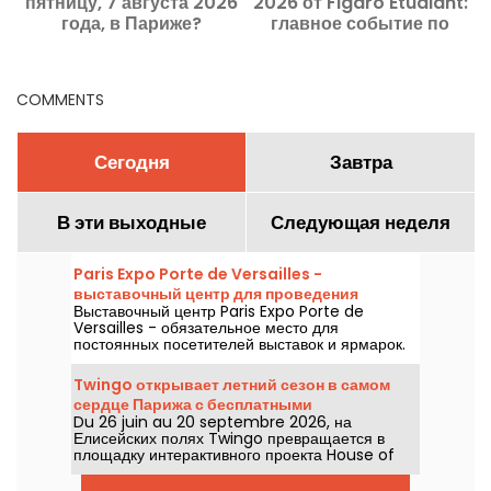
пятницу, 7 августа 2026
2026 от Figaro Étudiant:
с
года, в Париже?
главное событие по
Мероприятия, которые
выбору направления
C
обязательно стоит
обучения возвращается
посетить
3–4 октября!
COMMENTS
Сегодня
Завтра
В эти выходные
Следующая неделя
Paris Expo Porte de Versailles -
выставочный центр для проведения
Выставочный центр Paris Expo Porte de
крупнейших торговых выставок.
Versailles - обязательное место для
постоянных посетителей выставок и ярмарок.
Это второй по величине выставочный центр во
Франции, в котором проводятся как крупные
Twingo открывает летний сезон в самом
мероприятия, ожидаемые в столице, так и
сердце Парижа с бесплатными
выставки XXL.
Du 26 juin au 20 septembre 2026, на
мероприятиями (выставка, стендап,
Елисейских полях Twingo превращается в
диджей-сеты...)
площадку интерактивного проекта House of
Frog в рамках показа Renault®. В программе:
интерактивная экспозиция, стендап, диджей-