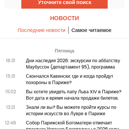
Уточните свой поиск
сеты, лекции, а также другие активности и
развлечения. Вход свободный и бесплатный,
доступ к мероприятиям только по
предварительной регистрации (ссылка в
НОВОСТИ
статье)
Последние новости
Самое читаемое
Пятница
18:31
Дни наследия 2026: экскурсии по аббатству
Маубуссон (департамент 95), программа
15:31
Скончался Кавински: где и когда пройдут
похороны в Париже?
15:02
Вы хотите увидеть папу Льва XIV в Париже?
Вот дата и время начала продажи билетов.
13:21
Знали ли вы? Вы можете пройти курсы по
истории искусств во Лувре в Париже
12:48
Собор Парижской Богоматери отмечает