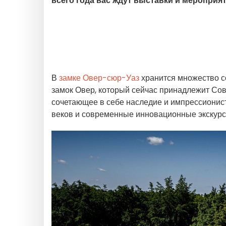
всего года вас ждут выставки и меропри
В
замке Овер-сюр-Уаз
хранится множество с
замок Овер, который сейчас принадлежит Со
сочетающее в себе наследие и импрессионистс
веков и современные инновационные экскурси