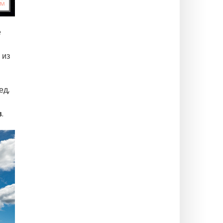
е
 из
ед,
в
.