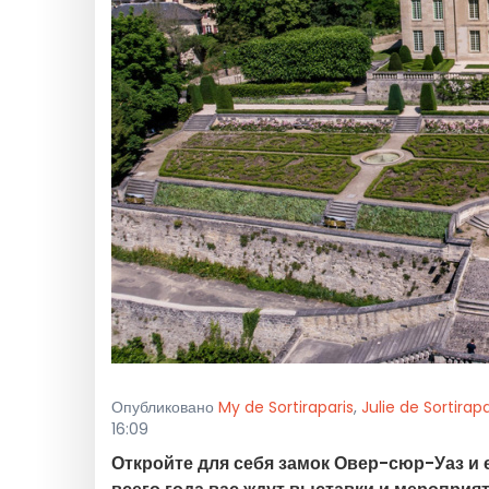
Опубликовано
My de Sortiraparis
,
Julie de Sortirapa
16:09
Откройте для себя замок Овер-сюр-Уаз и 