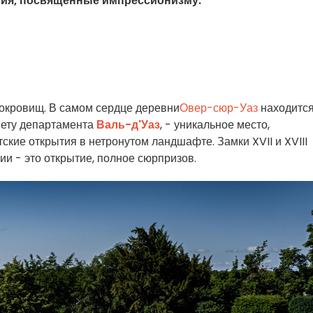
ятия, посвященные импрессионизму.
окровищ. В самом сердце деревни
Овер-сюр-Уаз
находитс
вету департамента
Валь-д'Уаз
, - уникальное место,
кие открытия в нетронутом ландшафте. Замки XVII и XVIII
и - это открытие, полное сюрпризов.