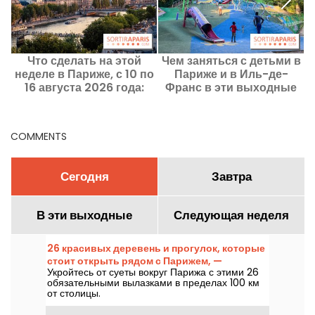
Что сделать на этой
Чем заняться с детьми в
неделе в Париже, с 10 по
Париже и в Иль-де-
16 августа 2026 года:
Франс в эти выходные
п
главные события,
8–9 августа 2026 года?
которые стоит посетить
COMMENTS
Сегодня
Завтра
В эти выходные
Следующая неделя
26 красивых деревень и прогулок, которые
стоит открыть рядом с Парижем, —
Укройтесь от суеты вокруг Парижа с этими 26
сокровища Иль-де-Франс
обязательными вылазками в пределах 100 км
от столицы.