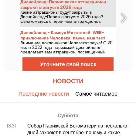
Диснейленд-Париж: какие аттракционы
закроют в августе 2026 года
Какие аттракционы будут закрыты в
Диснейленд-Париж в августе 2026 года?
Ознакомьтесь с перечнем аттракционов,
временно недоступных из-за обслуживания
или реконструкции, чтобы спланировать свой
Диснейленд - Кампус Мстителей: WEB-
визит в парки Disney.
приключение Человека-паука, наш тест
Внимание поклонников Человека-паука! С 20
нового аттракциона Marvel
июля 2022 года парижский Диснейленд
предлагает вам аттракцион, посвященный
Человеку-пауку, в новой стране Marvel. Под
названием Spider-Man W.E.B. Adventure вы
Уточните свой поиск
будете дергать за паутину, как Человек-паук, в
семейном аттракционе, который настолько же
веселый, насколько и напряженный... Мы
попробовали, и мы расскажем вам об этом!
НОВОСТИ
Последние новости
Самое читаемое
Суббота
13:31
Собор Парижской Богоматери на несколько
дней закроют в сентябре: почему и какие