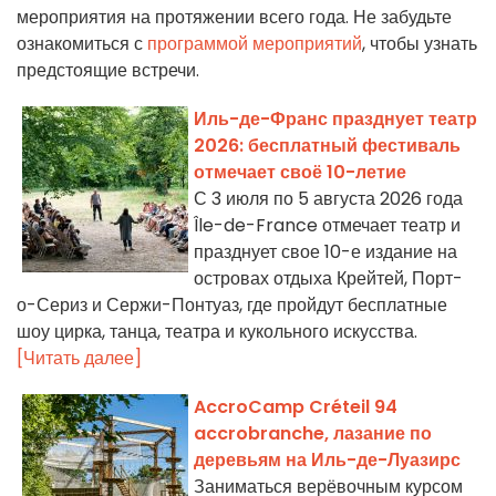
мероприятия на протяжении всего года. Не забудьте
ознакомиться с
программой мероприятий
, чтобы узнать
предстоящие встречи.
Иль-де-Франс празднует театр
2026: бесплатный фестиваль
отмечает своё 10-летие
С 3 июля по 5 августа 2026 года
Île-de-France отмечает театр и
празднует свое 10-е издание на
островах отдыха Крейтей, Порт-
о-Сериз и Сержи-Понтуаз, где пройдут бесплатные
шоу цирка, танца, театра и кукольного искусства.
[Читать далее]
AccroCamp Créteil 94
accrobranche, лазание по
деревьям на Иль-де-Луазирс
Заниматься верёвочным курсом