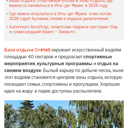
Базы отдыха: спортивные уголки и зоны отдыха, где
можно остановиться в Иль-де-Франс в 2026 году
Где можно искупаться в Иль-де-Франс этим летом
2026 года? Купания, пляжи и водные развлечения
Summum Rooftop, гигантская терраса-ресторан-бар
и сумасшедший бранч - Закрыто
База отдыха Créteil
окружает искусственный водоём
площадью 40 гектаров и предлагает
спортивные
мероприятия
,
культурные программы
и
отдых на
свежем воздухе
. Былый карьер по добыче песка, ныне
этот водоём становится центром зоны отдыха, которую
посещают семьи, спортсмены и прогулщики. Хорошая
идея на жару: в парке доступны распылители.