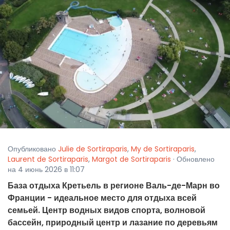
Опубликовано
Julie de Sortiraparis
,
My de Sortiraparis
,
Laurent de Sortiraparis
,
Margot de Sortiraparis
· Обновлено
на 4 июнь 2026 в 11:07
База отдыха Кретьель в регионе Валь-де-Марн во
Франции - идеальное место для отдыха всей
семьей. Центр водных видов спорта, волновой
бассейн, природный центр и лазание по деревьям