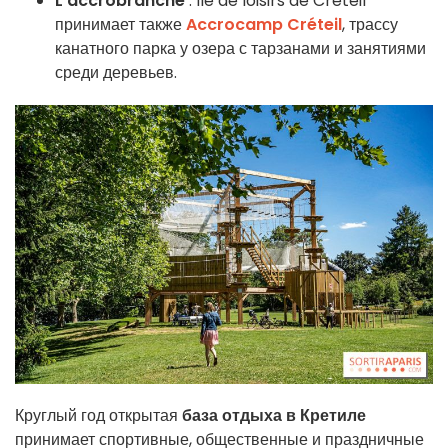
L'accrobranche
: Île de loisirs de Créteil
принимает также
Accrocamp Créteil
, трассу
канатного парка у озера с тарзанами и занятиями
среди деревьев.
Круглый год открытая
база отдыха в Кретиле
принимает спортивные, общественные и праздничные