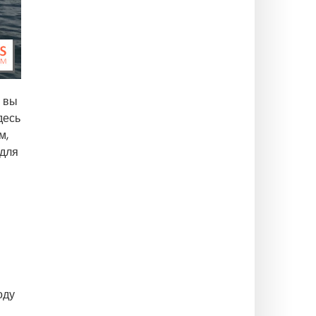
, вы
десь
м,
 для
оду