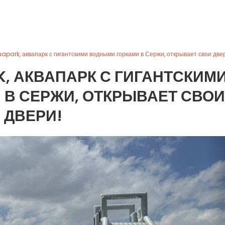
uapark, аквапарк с гигантскими водными горками в Сержи, открывает свои две
K, АКВАПАРК С ГИГАНТСКИМ
В СЕРЖИ, ОТКРЫВАЕТ СВОИ
ДВЕРИ!