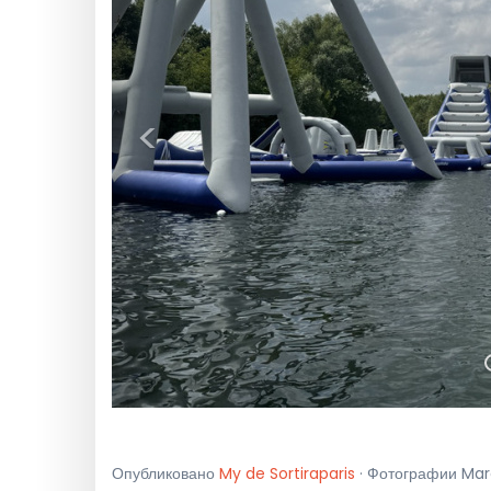
<
Опубликовано
My de Sortiraparis
· Фотографии Marg