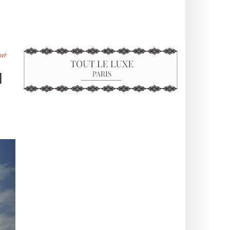
ри!
И