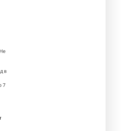
 Не
од в
о 7
т