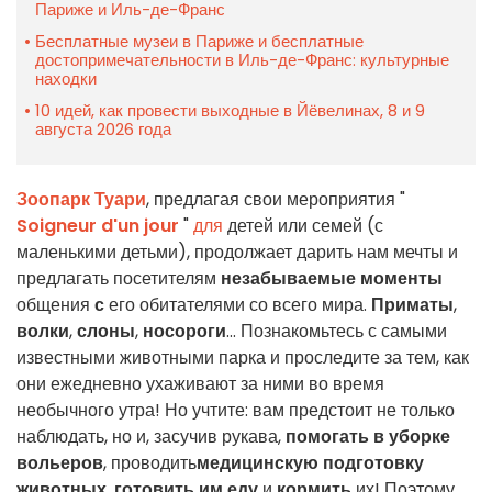
Париже и Иль-де-Франс
Бесплатные музеи в Париже и бесплатные
достопримечательности в Иль-де-Франс: культурные
находки
10 идей, как провести выходные в Йёвелинах, 8 и 9
августа 2026 года
Зоопарк Туари
, предлагая свои мероприятия "
Soigneur d'un jour
"
для
детей или семей (с
маленькими детьми), продолжает дарить нам мечты и
предлагать посетителям
незабываемые моменты
общения
с
его обитателями со всего мира.
Приматы
,
волки
,
слоны
,
носороги
... Познакомьтесь с самыми
известными животными парка и проследите за тем, как
они ежедневно ухаживают за ними во время
необычного утра! Но учтите: вам предстоит не только
наблюдать, но и, засучив рукава,
помогать в уборке
вольеров
, проводить
медицинскую подготовку
животных
,
готовить им еду
и
кормить
их! Поэтому,