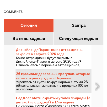
Париже?
COMMENTS
Сегодня
Завтра
В эти выходные
Следующая неделя
Диснейленд-Париж: какие аттракционы
закроют в августе 2026 года
Какие аттракционы будут закрыты в
Диснейленд-Париж в августе 2026 года?
Ознакомьтесь с перечнем аттракционов,
временно недоступных из-за обслуживания
или реконструкции, чтобы спланировать свой
26 красивых деревень и прогулок, которые
визит в парки Disney.
стоит открыть рядом с Парижем, —
Укройтесь от суеты вокруг Парижа с этими 26
сокровища Иль-де-Франс
обязательными вылазками в пределах 100 км
от столицы.
Сад Клер Моте, скрытый уголок природы (с
детской площадкой) в 17-м округе
Со стороны Porte d'Asnières сад Claire Motte