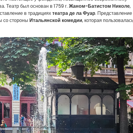
а. Театр был основан в 1759 г.
Жаном-Батистом Николе
,
дставление в традициях
театра де ла Фуар
. Представление
бы со стороны
Итальянской комедии
, которая пользовалас