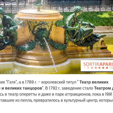
 "Гате", а в 1789 г. - королевский титул "
Театр великих
й и великих танцоров
". В 1792 г. заведение стало
Театром 
ь в театр оперетты и даже в парк аттракционов, пока в 1991 
сставшее из пепла, превратилось в культурный центр, котор