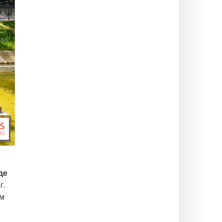
де
г.
ым