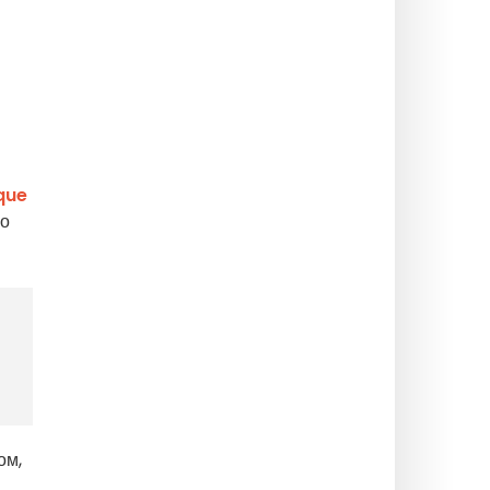
que
во
ом,