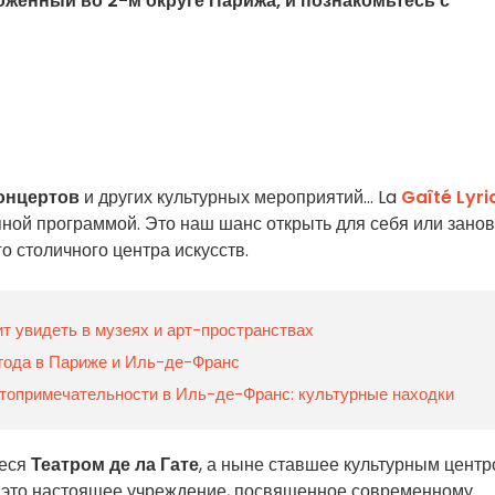
ложенный во 2-м округе Парижа, и познакомьтесь с
онцертов
и других культурных мероприятий... La
Gaîté Lyri
пной программой. Это наш шанс открыть для себя или зано
о столичного центра искусств.
ит увидеть в музеях и арт-пространствах
 года в Париже и Иль-де-Франс
топримечательности в Иль-де-Франс: культурные находки
ееся
Театром де ла Гате
, а ныне ставшее культурным центр
, это настоящее учреждение, посвященное современному