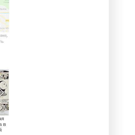
авке
,
ль
ая
Бесплатный фестиваль
Roadmap 2: выставка
а в
уличного искусства в
уличного искусства и
й
Почте Лувра 2025,
современного искусства