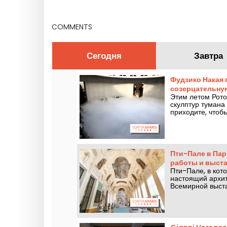
Днях наследия 2026 года
COMMENTS
Сегодня
Завтра
Фудзико Накая 
созерцательную
Этим летом Рото
скулптур тумана
приходите, чтоб
которая заставля
водяного пара!
Пти-Пале в Пар
работы и выст
Пти-Пале, в кот
настоящий архи
Всемирной выстав
него бесплатный