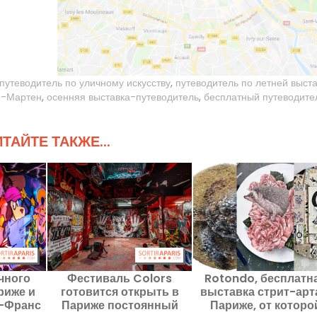
путеводитель по уличному искусству
,
путеводитель по летней выст
н-Мартен
,
осенняя выставка-путеводитель
,
бесплатный путеводите
ТАЙТЕ ТАКЖЕ...
чного
Фестиваль Colors
Rotondo, бесплатн
риже и
готовится открыть в
выставка стрит-арт
е-Франс
Париже постоянный
Париже, от которо