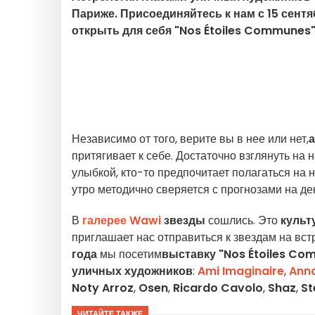
Париже. Присоединяйтесь к нам с 15 сентяб
открыть для себя "Nos Étoiles Communes"
Независимо от того, верите вы в нее или нет,
притягивает к себе. Достаточно взглянуть на
улыбкой, кто-то предпочитает полагаться на н
утро методично сверяется с прогнозами на де
В
галерее Wawi
звезды
сошлись. Это
культ
приглашает нас отправиться к звездам на вст
года
мы посетим
выставку "Nos Étoiles C
уличных художников
:
Ami Imaginaire
,
Ann
Noty Arroz
,
Osen
,
Ricardo Cavolo
,
Shaz
,
St
ЧИТАЙТЕ ТАКЖЕ