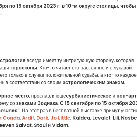
ря по 15 октября 2023 г. в 10-м округе столицы, чтобы
.
астрология
всегда имеет ту интригующую сторону, которая
 наши
гороскопы
. Кто-то читает его рассеянно и с лукавой
его только в случае положительной судьбы, а кто-то каждое
нь в соответствии со своим
астрологическим знаком
.
урное место
, прославляющее
урбанистическое
и
поп-арт
речу со
знаками Зодиака
.
С 15 сентября по 15 октября 20
ommunes"
. На этот раз в бесплатной выставке примут участ
a Conda
,
Ardif
,
Dark
,
Jo Little
,
Kaldea
,
Levalet
,
Lili
,
Nosbe
eeven Salvat
,
Stoul
и
Vidam
.