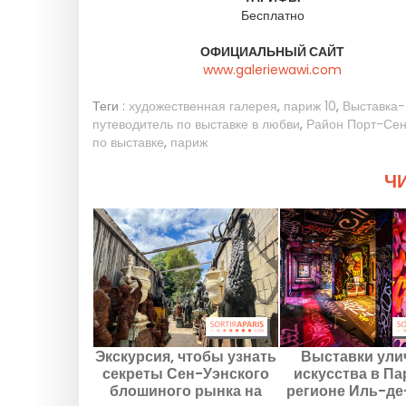
Бесплатно
ОФИЦИАЛЬНЫЙ САЙТ
www.galeriewawi.com
Теги :
художественная галерея
,
париж 10
,
Выставка-
путеводитель по выставке в любви
,
Район Порт-Се
по выставке
,
париж
ЧИ
Экскурсия, чтобы узнать
Выставки ули
секреты Сен-Уэнского
искусства в Па
блошиного рынка на
регионе Иль-д