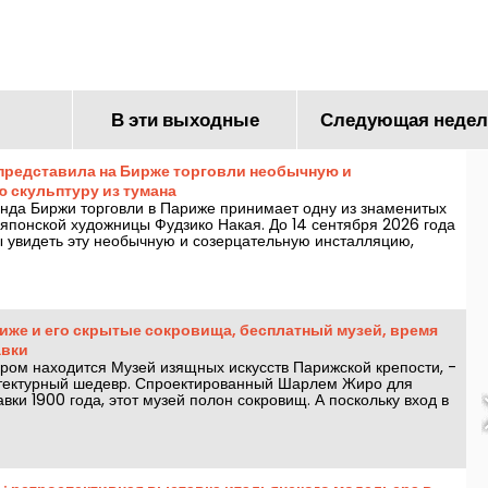
музей уличного
кружится голова
искусства
В эти выходные
Следующая недел
представила на Бирже торговли необычную и
 скульптуру из тумана
нда Биржи торговли в Париже принимает одну из знаменитых
 японской художницы Фудзико Накая. До 14 сентября 2026 года
ы увидеть эту необычную и созерцательную инсталляцию,
ет посетителей появляться и исчезать в густом белом облаке
иже и его скрытые сокровища, бесплатный музей, время
авки
ором находится Музей изящных искусств Парижской крепости, -
тектурный шедевр. Спроектированный Шарлем Жиро для
ки 1900 года, этот музей полон сокровищ. А поскольку вход в
, было бы ошибкой не воспользоваться этим.