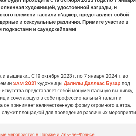
рая будет проходить с 19 октября 2023 года по 7 января
олненная художницей, удостоенной награды, и
кого племени тассили н'аджер, представляет собой
дерные и сексуальные различия. Примите участие в
 подкастами и саундскейпами!
вышивки... С 19 октября 2023 г. по 7 января 2024 г. во
ремии
SAM 2021
художницы
Далилы Даллеас Бузар
под
е искусства представляет собой монументальную вышивку,
 и сочетающую в себе профессиональный талант и
ца он принимает величественную форму огромного шатра,
о и служит площадкой для проведения различных мероприяти
нные мероприятия в Париже и Иль-де-Франсе