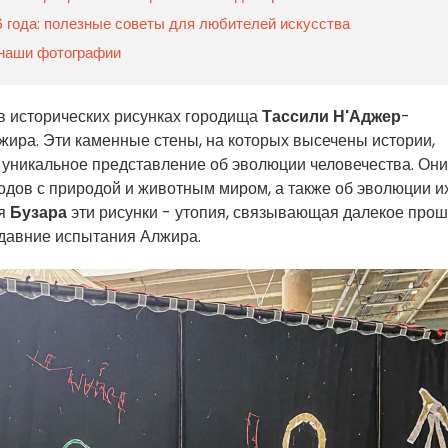
 года: полезные советы для любителей искусства
 наши фотографии
в исторических рисунках городища
Тассили Н'Аджер
-
лжира. Эти каменные стены, на которых высечены истории,
 уникальное представление об эволюции человечества. Они
дов с природой и животным миром, а также об эволюции и
ля
Бузара
эти рисунки - утопия, связывающая далекое про
давние испытания Алжира.