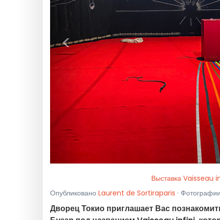
<
Выставка Vaisseau i
Опубликовано
Laurent de Sortiraparis
· Фотографии 
Дворец Токио приглашает Вас познакомит