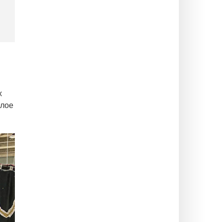
х
шлое