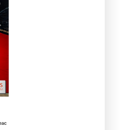
>
еас