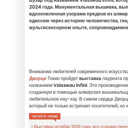
Бузар под названием Vaisseau infini, кото
2024 года. Монументальная вышивка, вып
вдохновленная узорами предков из алжирс
одиссею через историю человечества, ген
мультисенсорном опыте, сопровождаемом
Вниманию любителей современного искусства и 
Дворце
Токио пройдет
выставка
лауреата п
названием
Vaisseau infini
. Это произведени
созданную
с
помощью алжирских вышивальщиц
любительское ноу-хау. В самом сердце Двор
который не только встречает посетителей, н
ЧИТАЙТЕ ТАКЖЕ
Выставки октября 2026 года: все художестве