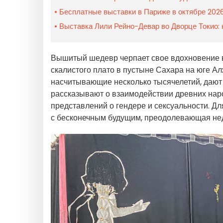
Бесплатные выставки в Париже в октябре 2026
Выставка Лили Рейно-Девар во Дворце Токио:
Вышитый шедевр черпает свое вдохновение 
скалистого плато в пустыне Сахара на юге А
насчитывающие несколько тысячелетий, дают
рассказывают о взаимодействии древних наро
представлений о гендере и сексуальности. Д
с бесконечным будущим, преодолевающая не