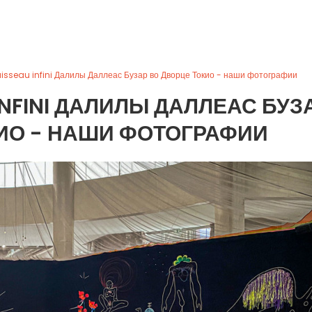
isseau infini Далилы Даллеас Бузар во Дворце Токио - наши фотографии
INFINI ДАЛИЛЫ ДАЛЛЕАС БУЗ
ИО - НАШИ ФОТОГРАФИИ