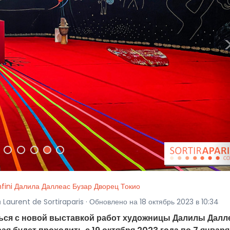
nfini Далила Даллеас Бузар Дворец Токио
Laurent de Sortiraparis · Обновлено на 18 октябрь 2023 в 10:34
ься с новой выставкой работ художницы Далилы Далл