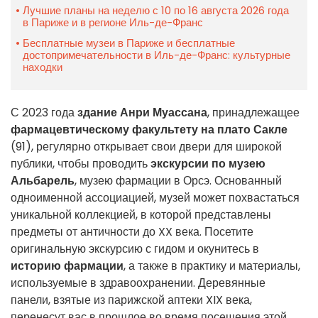
Лучшие планы на неделю с 10 по 16 августа 2026 года
в Париже и в регионе Иль-де-Франс
Бесплатные музеи в Париже и бесплатные
достопримечательности в Иль-де-Франс: культурные
находки
С 2023 года
здание Анри Муассана
, принадлежащее
фармацевтическому факультету на плато Сакле
(91), регулярно открывает свои двери для широкой
публики, чтобы проводить
экскурсии по музею
Альбарель
, музею фармации в Орсэ. Основанный
одноименной ассоциацией, музей может похвастаться
уникальной коллекцией, в которой представлены
предметы от античности до XX века. Посетите
оригинальную экскурсию с гидом и окунитесь в
историю фармации
, а также в практику и материалы,
используемые в здравоохранении. Деревянные
панели, взятые из парижской аптеки XIX века,
перенесут вас в прошлое во время посещения этой