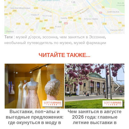
Теги :
музей д'орсе
,
эссонна
,
чем заняться в Эссонне
,
необычный путеводитель по музею
,
музей фармации
ЧИТАЙТЕ ТАКЖЕ...
Выставки, поп-апы и
Чем заняться в августе
С
выгодные предложения:
2026 года: главные
где окунуться в моду в
летние выставки в
Париже и Иль-де-Франс
Париже, которые стоит