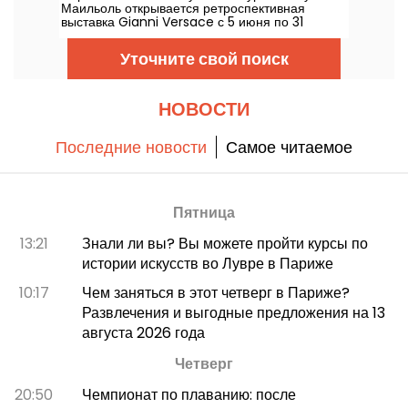
Маильоль открывается ретроспективная
выставка Gianni Versace с 5 июня по 31
октября 2026 года. Между барокко и
перегрузкой принтов выставка моды-
Уточните свой поиск
ретроспектива обещает яркие краски и
роскошь, как сама легенда.
НОВОСТИ
Последние новости
Самое читаемое
Пятница
13:21
Знали ли вы? Вы можете пройти курсы по
истории искусств во Лувре в Париже
10:17
Чем заняться в этот четверг в Париже?
Развлечения и выгодные предложения на 13
августа 2026 года
Четверг
20:50
Чемпионат по плаванию: после