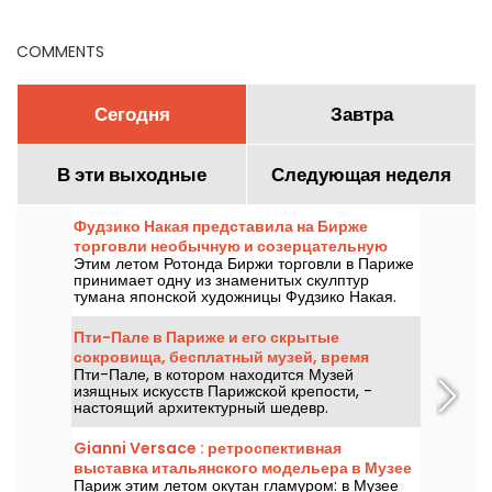
в августе 2026 года?
посетить
COMMENTS
Сегодня
Завтра
В эти выходные
Следующая неделя
Фудзико Накая представила на Бирже
торговли необычную и созерцательную
Этим летом Ротонда Биржи торговли в Париже
скульптуру из тумана
принимает одну из знаменитых скулптур
тумана японской художницы Фудзико Накая.
До 14 сентября 2026 года приходите, чтобы
увидеть эту необычную и созерцательную
Пти-Пале в Париже и его скрытые
инсталляцию, которая заставляет посетителей
сокровища, бесплатный музей, время
появляться и исчезать в густом белом облаке
Пти-Пале, в котором находится Музей
работы и выставки
водяного пара!
изящных искусств Парижской крепости, -
настоящий архитектурный шедевр.
Спроектированный Шарлем Жиро для
Всемирной выставки 1900 года, этот музей
Gianni Versace : ретроспективная
полон сокровищ. А поскольку вход в него
выставка итальянского модельера в Музее
бесплатный, было бы ошибкой не
Париж этим летом окутан гламуром: в Музее
Маййоль — продления
воспользоваться этим.