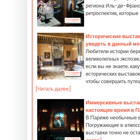
региона Иль-де-Франс
ретроспектив, которые 
Исторические выстав
увидеть в данный м
Любители истории бере
великолепных экспозиц
если вы не знаете, ка
исторических выставок
чтобы совершить путеш
[Читать далее]
Иммерсивные выстав
настоящее время в П
В Париже необычные в
Погружающие в атмосф
выставки точно не ост