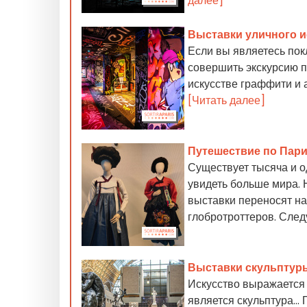
далее]
Выставки уличного и
Если вы являетесь пок
совершить экскурсию 
искусстве граффити и 
[Читать далее]
Путешествие по Пари
Существует тысяча и о
увидеть больше мира. Н
выставки переносят на
глобротроттеров. След
Выставки скульптуры
Искусство выражается 
является скульптура..