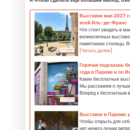
А чтобы сделать еще больший выбор, озн
Выставки мая 2027 г
всей Иль-де-Франс
Что стоит увидеть в м
великолепных выставок
памятниках столицы. 
[Читать далее]
Горячая подсказка: б
года в Париже и по 
Какие бесплатные выст
Мы расскажем о лучших
Вперёд к бесплатным 
Выставки в Париже: 
Чтобы открыть для себ
нет ничего лучше ретр