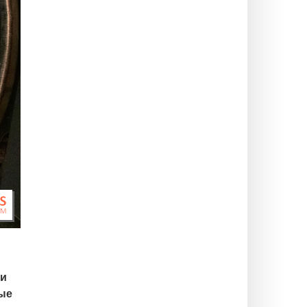
ми
ые