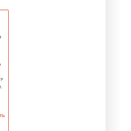
и
7
с?
.
ть