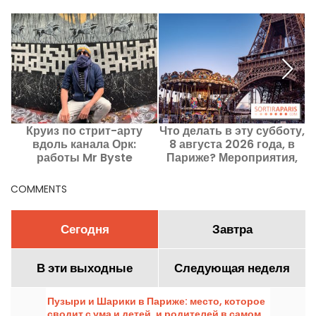
Круиз по стрит-арту
Что делать в эту субботу,
Ч
вдоль канала Орк:
8 августа 2026 года, в
работы Mr Byste
Париже? Мероприятия,
выставляются по мере
которые не стоит
продвижения судна
пропускать.
COMMENTS
Сегодня
Завтра
В эти выходные
Следующая неделя
Пузыри и Шарики в Париже: место, которое
сводит с ума и детей, и родителей в самом