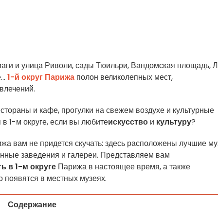
рмаги и улица Риволи, сады Тюильри, Вандомская площадь, Л
..
1-й округ Парижа
полон великолепных мест,
влечений.
стораны и кафе, прогулки на свежем воздухе и культурные
 в 1-м округе, если вы любите
искусство
и
культуру
?
ижа вам не придется скучать: здесь расположены лучшие му
енные заведения и галереи. Представляем вам
ь в 1-м округе
Парижа в настоящее время, а также
о появятся в местных музеях.
Содержание