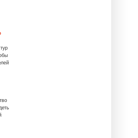
ю
птур
тобы
елей
тво
деть
й