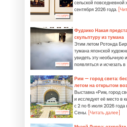
сельской повседневной ж
сентября 2026 года.
[Чи
Фудзико Накая предст
скульптуру из тумана
Этим летом Ротонда Бир
тумана японской художни
увидеть эту необычную и
появляться и исчезать в
Рим — город света: бе
летом на открытом во
Выставка «Рим, город св
и исследует её место в 
с 2 по 6 июля 2026 года
Сены.
[Читать далее]
Музей Лувра: откройте