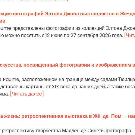
лекция фотографий Элтона Джона выставляется в Жё-д
ии
aume представлены фотографии из коллекций Элтона Джон
 можно посетить с 12 июня по 27 сентября 2026 года.
[Чит
искусства, посвященный фотографии и изображениям 
de Paume, расположенном на границе между садами Тюильр
ставлены картины от XIX века до наших дней, а также бог
мма.
[Читать далее]
на жизнь: ретроспективная выставка в Жё-де-Пом — н
т ретроспективу творчества Мадлен де Синети, фотографа