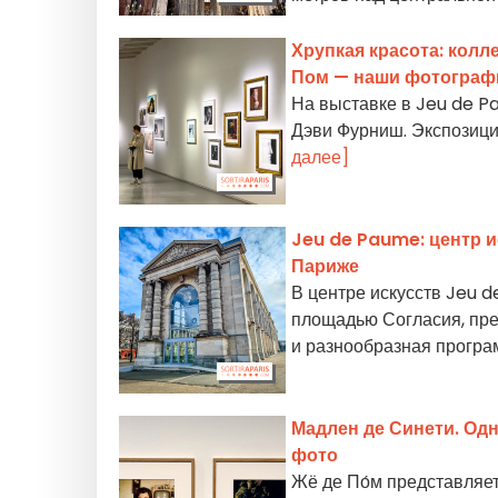
Хрупкая красота: кол
Пом — наши фотограф
На выставке в Jeu de P
Дэви Фурниш. Экспозицию
далее]
Jeu de Paume: центр 
Париже
В центре искусств Jeu 
площадью Согласия, пред
и разнообразная програ
Мадлен де Синети. Од
фото
Жё де По́м представляе