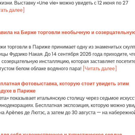
изни. Выставку «Une vie» можно увидеть с 12 июня по 27
тать далее]
авила на Бирже торговли необычную и созерцательну
жи торговли в Париже принимает одну из знаменитых скул
цы Фудзико Накая. До 14 сентября 2026 года приходите, ч
 созерцательную инсталляцию, которая заставляет посетит
 густом белом облаке водяного пара!
[Читать далее]
сплатная фотовыставка, которую стоит увидеть этим
здухе в Париже
ета» показывает итальянскую столицу через седьмое искусс
кинодекорациях. Бесплатная экспозиция, которую можно уви
 на Арènes де Лютэс, а затем до 30 августа — на набережно
 для себя художественное и туристическое сердце