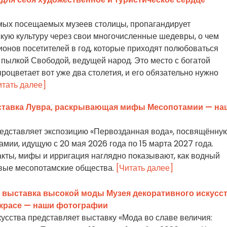
амых посещаемых музеев столицы, пропагандирует
кую культуру через свои многочисленные шедевры, о чем
ионов посетителей в год, которые приходят полюбоваться
пылкой Свободой, ведущей народ. Это место с богатой
процветает вот уже два столетия, и его обязательно нужно
итать далее]
ставка Лувра, раскрывающая мифы Месопотамии — на
едставляет экспозицию «Первозданная вода», посвящённу
мии, идущую с 20 мая 2026 года по 15 марта 2027 года.
кты, мифы и ирригация наглядно показывают, как водный
вые месопотамские общества.
[Читать далее]
: выставка высокой моды Музея декоративного искусс
 красе — наши фотографии
усства представляет выставку «Мода во славе величия: