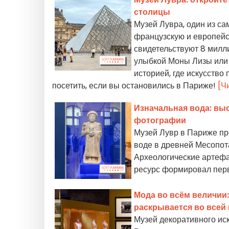
столицы
Музей Лувра, один из с
французскую и европейс
свидетельствуют 8 милл
улыбкой Моны Лизы или 
историей, где искусство 
посетить, если вы остановились в Париже!
[Ч
Изначальная вода: вы
фотографии
Музей Лувр в Париже пр
воде в древней Месопота
Археологические артефа
ресурс формировал пер
Мода во всём величии
раскрывается во всей
Музей декоративного иск