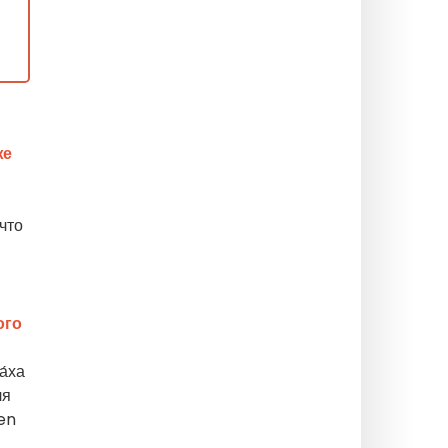
же
что
ого
а́ха
ля
en