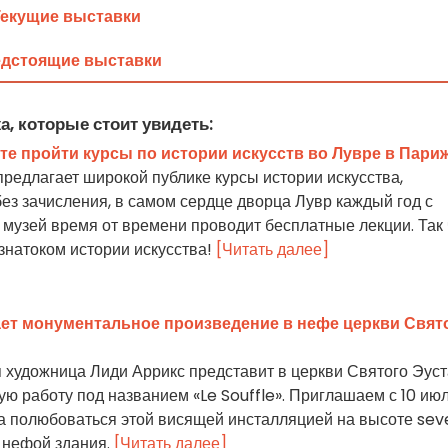
Текущие выставки
дстоящие выставки
а, которые стоит увидеть:
е пройти курсы по истории искусств во Лувре в Пари
редлагает широкой публике курсы истории искусства,
ез зачисления, в самом сердце дворца Лувр каждый год с
 музей время от времени проводит бесплатные лекции. Так 
знатоком истории искусства!
[Читать далее]
ет монументальное произведение в нефе церкви Свят
 художница Лиди Аррикс представит в церкви Святого Эуст
ю работу под названием «Le Souffle». Приглашаем с 10 ию
да полюбоваться этой висящей инсталляцией на высоте sev
 нефой здания.
[Читать далее]