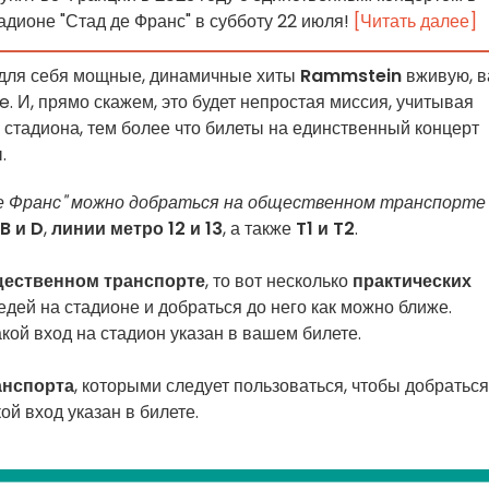
адионе "Стад де Франс" в субботу 22 июля!
[Читать далее]
 для себя мощные, динамичные хиты
Rammstein
вживую, 
. И, прямо скажем, это будет непростая миссия, учитывая
 стадиона, тем более что билеты на единственный концерт
.
е Франс" можно добраться на общественном транспорте
B и D
,
линии метро 12 и 13
, а также
T1 и T2
.
ественном транспорте
, то вот несколько
практических
едей на стадионе и добраться до него как можно ближе.
кой вход на стадион указан в вашем билете.
анспорта
, которыми следует пользоваться, чтобы добраться
кой вход указан в билете.