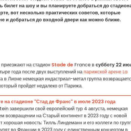
ть билет на шоу и вы планируете добраться до стадион
те, вот несколько практических советов, которые
не и добраться до входной двери как можно ближе.
приезжают на стадион
Stade de
France в
субботу 22 ию
етыре года после двух выступлений на
парижской арене La
та в Лионе немецкая индастриал-метал группа возвращает
который пройдет недалеко от Парижа.
е на стадионе "Стад де Франс" в июле 2023 года
ein завершили свой европейский тур 4 августа, немецкая
ем возвращении на Старый континент в 2023 году с новой
от хорошая новость: Тилль Линдеманн и его коллеги по груп
тупят во Франции в 2023 году с единственным концертом в