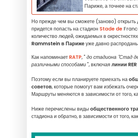
Париже, а точнее на ст
Но прежде чем вы сможете (заново) открыть
придется попасть на стадион
Stade de
France
количество людей, ожидаемых в окрестностях
Rammstein в Париже
уже давно распроданы
Как напоминает
RATP
, "
до стадиона "Стад д
различными способами
", включая
линии RER 
Поэтому если вы планируете приехать на
общ
советов
, которые помогут вам избежать очер
Маршруты меняются в зависимости от того, ка
Ниже перечислены виды
общественного тр
стадиона и обратно, в зависимости от того, ка