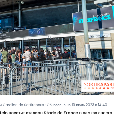
 Caroline de Sortiraparis · Обновлено на 19 июль 2023 в 14:40
tein посетит стадион Stade de France в рамках своего