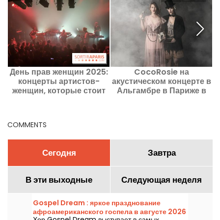
День прав женщин 2025:
CocoRosie на
концерты артистов-
акустическом концерте в
женщин, которые стоит
Альгамбре в Париже в
посмотреть в Париже
марте 2024 года
COMMENTS
Сегодня
Завтра
В эти выходные
Следующая неделя
Gospel Dream : яркое празднование
афроамериканского госпела в августе 2026
Хор Gospel Dream выступает в самых