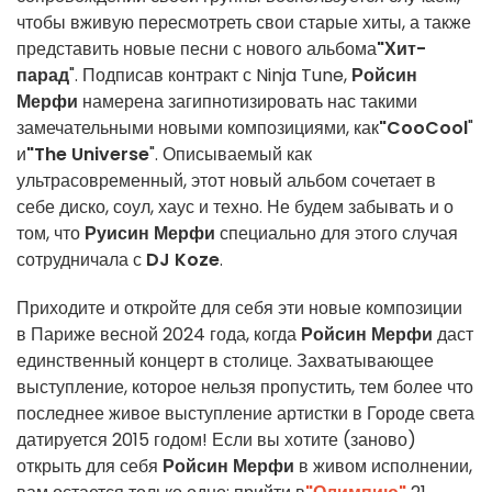
чтобы вживую пересмотреть свои старые хиты, а также
представить новые песни с нового альбома
"Хит-
парад
". Подписав контракт с Ninja Tune,
Ройсин
Мерфи
намерена загипнотизировать нас такими
замечательными новыми композициями, как
"CooCool
"
и
"The Universe
". Описываемый как
ультрасовременный, этот новый альбом сочетает в
себе диско, соул, хаус и техно. Не будем забывать и о
том, что
Руисин Мерфи
специально для этого случая
сотрудничала с
DJ Koze
.
Приходите и откройте для себя эти новые композиции
в Париже весной 2024 года, когда
Ройсин Мерфи
даст
единственный концерт в столице. Захватывающее
выступление, которое нельзя пропустить, тем более что
последнее живое выступление артистки в Городе света
датируется 2015 годом! Если вы хотите (заново)
открыть для себя
Ройсин Мерфи
в живом исполнении,