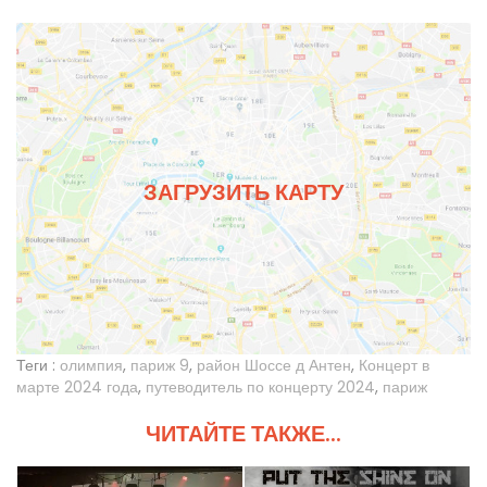
ЗАГРУЗИТЬ КАРТУ
Теги :
олимпия
,
париж 9
,
район Шоссе д Антен
,
Концерт в
марте 2024 года
,
путеводитель по концерту 2024
,
париж
ЧИТАЙТЕ ТАКЖЕ...