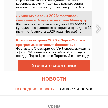
года в Париже
красивых церквях Парижа в рамках серии
исключительных концертов в августе 2026
года. Уникальный музыкальный опыт, который
прославляет надежду, единство и стойкость
Лирические арены 2026: фестиваль
через подлинные песнопения
классической музыки на холме Монмартр
Афроамериканской церкви.
Фестиваль классической музыки Les Arènes
Lyriques возвращается в Париж и пройдёт с 22
июля по 15 августа 2026 года. Что ждёт в
программе? Не менее 16 концертов, которые
пройдут в Аренах Монмартра — идиллическое
Классика на траве 2026 в Парке Флорал:
место для прослушивания великих шедевров.
программа фестиваля бесплатных
Фестиваль Classique au Vert снова выходит в
концертов
эфир с 24 июня по 6 сентября 2026 года в
сердце Парка Цветов в Париже. И в этом году
Classique au Vert приглашает меломанов и
новичков найти подходящий темп и
Уточните свой поиск
насладиться прекрасной погодой в компании
признанных и восходящих артистов.
НОВОСТИ
Последние новости
Самое читаемое
Cреда