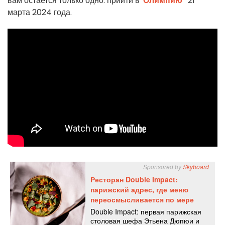
вам остается только одно: прийти в
"Олимпию"
21
марта 2024 года.