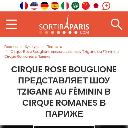
Главная
Культура
Показать
Cirque Rose Bouglione представляет шоу Tzigane au Féminin в
Cirque Romanes в Париже
CIRQUE ROSE BOUGLIONE
ПРЕДСТАВЛЯЕТ ШОУ
TZIGANE AU FÉMININ В
CIRQUE ROMANES В
ПАРИЖЕ