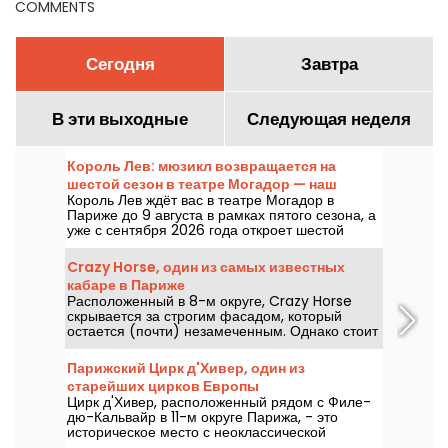
COMMENTS
Сегодня
Завтра
В эти выходные
Следующая неделя
Король Лев: мюзикл возвращается на
шестой сезон в театре Могадор — наш
Король Лев ждёт вас в театре Могадор в
обзор
Париже до 9 августа в рамках пятого сезона, а
уже с сентября 2026 года откроет шестой
сезон, более чем через десять лет после
последнего представления в этом парижском
Crazy Horse, один из самых известных
зале. Мы его видели — расскажем всё!
кабаре в Париже
Расположенный в 8-м округе, Crazy Horse
скрывается за строгим фасадом, который
остается (почти) незамеченным. Однако стоит
вам переступить порог, как вы попадете в
совершенно иную атмосферу, став свидетелем
Парижский Цирк д'Хивер, один из
чудесного шоу с танцами, представлениями и
старейших цирков Европы
световыми декорациями.
Цирк д'Хивер, расположенный рядом с Филе-
дю-Кальвайр в 11-м округе Парижа, - это
историческое место с неоклассической
архитектурой. Один из старейших постоянных