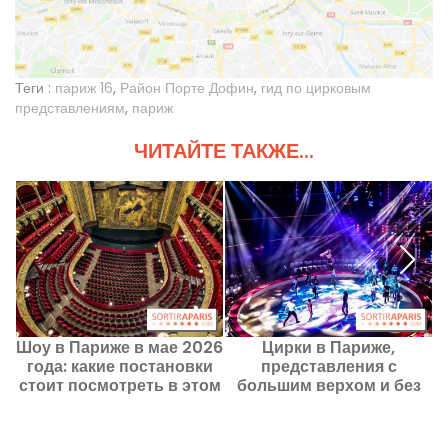
Теги :
париж 16
,
Район Порте Дофин
,
гид по цирковым
представлениям
,
париж
ЧИТАЙТЕ ТАКЖЕ...
Шоу в Париже в мае 2026
Цирки в Париже,
года: какие постановки
представления с
стоит посмотреть в этом
большим верхом и без
месяце
него сейчас и в будущем