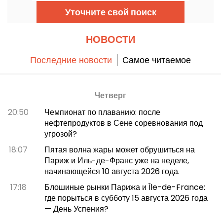
цирков в Европе, он продолжает
Уточните свой поиск
демонстрировать цирковое искусство на
радость всей семье.
НОВОСТИ
Последние новости
Самое читаемое
Четверг
20:50
Чемпионат по плаванию: после
нефтепродуктов в Сене соревнования под
угрозой?
18:07
Пятая волна жары может обрушиться на
Париж и Иль-де-Франс уже на неделе,
начинающейся 10 августа 2026 года.
17:18
Блошиные рынки Парижа и Île-de-France:
где порыться в субботу 15 августа 2026 года
— День Успения?