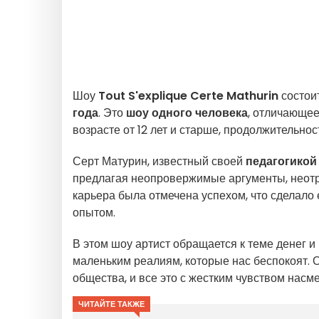
Шоу
Tout S'explique
Certe Mathurin
состои
года
. Это
шоу одного человека
, отличающее
возрасте от 12 лет и старше, продолжительнос
Серт Матурин, известный своей
педагогикой
предлагая неопровержимые аргументы, неотр
карьера была отмечена успехом, что сделало
опытом.
В этом шоу артист обращается к теме денег и
маленьким реалиям, которые нас беспокоят. 
общества, и все это с жестким чувством насм
ЧИТАЙТЕ ТАКЖЕ