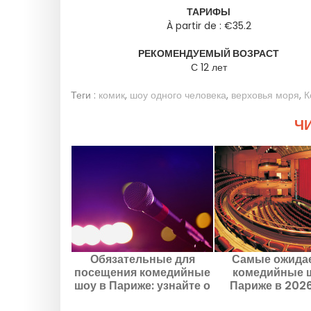
ТАРИФЫ
À partir de : €35.2
РЕКОМЕНДУЕМЫЙ ВОЗРАСТ
С 12 лет
Теги :
комик
,
шоу одного человека
,
верховья моря
,
К
ЧИ
Обязательные для
Самые ожида
посещения комедийные
комедийные 
шоу в Париже: узнайте о
Париже в 2026
текущих и предстоящих