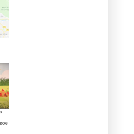
s
кое
я