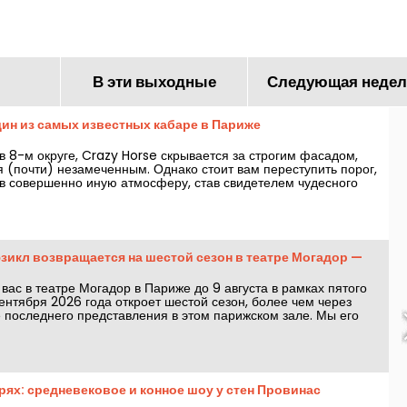
малышей в театре 
Сен-Мартен, Пари
В эти выходные
Следующая недел
дин из самых известных кабаре в Париже
 8-м округе, Crazy Horse скрывается за строгим фасадом,
я (почти) незамеченным. Однако стоит вам переступить порог,
 в совершенно иную атмосферу, став свидетелем чудесного
представлениями и световыми декорациями.
зикл возвращается на шестой сезон в театре Могадор —
вас в театре Могадор в Париже до 9 августа в рамках пятого
сентября 2026 года откроет шестой сезон, более чем через
е последнего представления в этом парижском зале. Мы его
жем всё!
рях: средневековое и конное шоу у стен Провинас