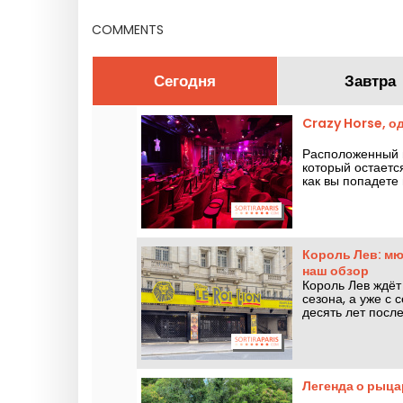
событиях
COMMENTS
Сегодня
Завтра
Crazy Horse, о
Расположенный в
который остаетс
как вы попадете
шоу с танцами, 
Король Лев: мю
наш обзор
Король Лев ждёт 
сезона, а уже с 
десять лет посл
видели — расска
Легенда о рыца