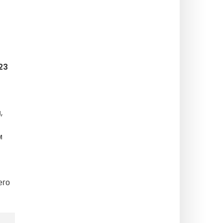
23
,
м
его