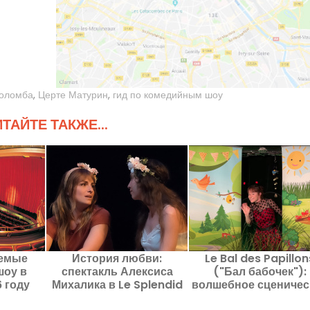
оломба
,
Церте Матурин
,
гид по комедийным шоу
ТАЙТЕ ТАКЖЕ...
емые
История любви:
Le Bal des Papillon
шоу в
спектакль Алексиса
("Бал бабочек"):
 году
Михалика в Le Splendid
волшебное сценичес
представление дл