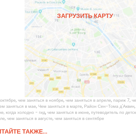
ЗАГРУЗИТЬ КАРТУ
 октябре
,
чем заняться в ноябре
,
чем заняться в апреле
,
париж 7
,
ч
ем заняться в мае
,
Чем заняться в марте
,
Район Сен-Тома д'Аквин
е, когда холодно - гид
,
чем заняться в июне
,
путеводитель по детс
але
,
чем заняться в августе
,
чем заняться в сентябре
ТАЙТЕ ТАКЖЕ...