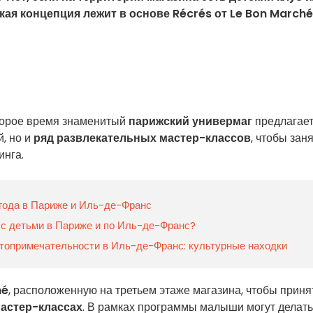
акая концепция лежит в основе Récrés от Le Bon Marché
торое время знаменитый
парижский универмаг
предлагает
, но и
ряд развлекательных мастер-классов
, чтобы зан
инга.
 года в Париже и Иль-де-Франс
а, с детьми в Париже и по Иль-де-Франс?
топримечательности в Иль-де-Франс: культурные находки
hé
, расположенную на третьем этаже магазина, чтобы приня
астер-классах
. В рамках программы малыши могут делать