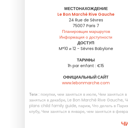
МЕСТОНАХОЖДЕНИЕ
Le Bon Marché Rive Gauche
24 Rue de Sèvres
75007
Paris 7
Планировщик маршрутов
Информация о доступности
ДОСТУП
M°10 и 12 - Sèvres Babylone
ТАРИФЫ
1h par enfant : €15
ОФИЦИАЛЬНЫЙ САЙТ
www.lebonmarche.com
Теги :
покупки
,
чем заняться в июле
,
Чем заняться в
заняться в декабре
,
Le Bon Marché Rive Gauche
,
Ч
plans child family guide
,
париж
,
Что делать в Париж
клубу
,
Чем заняться в январе
,
чем заняться в февр
ЧИ