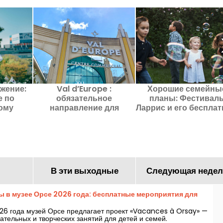
жение:
Val d’Europe :
Хорошие семейны
е по
обязательное
планы: Фестивал
ому
направление для
Ларрис и его беспла
нцу и
шопинга и отдыха на
развлечения в Фонте
аэквондо
востоке Парижа
сю-Буа (94)
Парижа.
В эти выходные
Следующая недел
ы в музее Орсе 2026 года: бесплатные мероприятия для
026 года музей Орсе предлагает проект «Vacances à Orsay» —
ательных и творческих занятий для детей и семей.