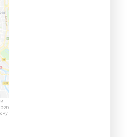
ем
,
bon
кому