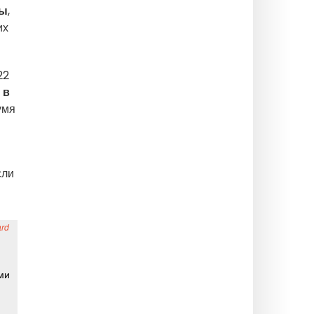
ры
,
их
22
 в
умя
сли