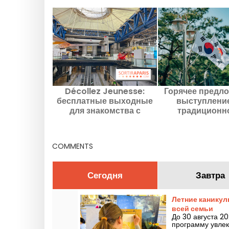
Décollez Jeunesse:
Горячее предло
бесплатные выходные
выступлени
для знакомства с
традиционн
космосом всей семьей в
корейскому та
Городе науки и
демонстрации т
индустрии
в 15-м округе 
COMMENTS
Сегодня
Завтра
Летние каникул
всей семьи
До 30 августа 2
программу увлек