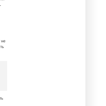
.
 не
ять
ть