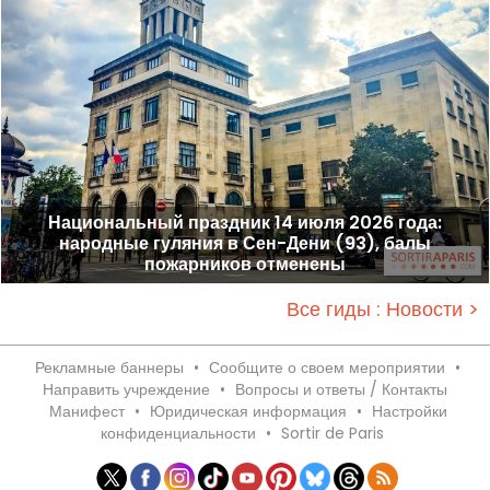
Национальный праздник 14 июля 2026 года:
народные гуляния в Сен-Дени (93), балы
пожарников отменены
Все гиды : Новости >
Рекламные баннеры
•
Сообщите о своем мероприятии
•
Направить учреждение
•
Вопросы и ответы / Контакты
Манифест
•
Юридическая информация
•
Настройки
конфиденциальности
•
Sortir de Paris