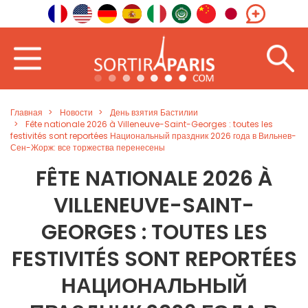
Главная
Новости
День взятия Бастилии
Fête nationale 2026 à Villeneuve-Saint-Georges : toutes les
festivités sont reportées Национальный праздник 2026 года в Вильнев-
Сен-Жорж: все торжества перенесены
FÊTE NATIONALE 2026 À
VILLENEUVE-SAINT-
GEORGES : TOUTES LES
FESTIVITÉS SONT REPORTÉES
НАЦИОНАЛЬНЫЙ