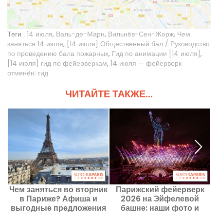
Теги :
14 июля
,
Валь-де-Марн
,
Вильнёв-Сен-Жорж
,
Чем
заняться 14 июля
,
[14 июля] Общественный бал / Руководство
по проведению бала пожарных
,
Гид по анимации [14 июля]
,
[14 июля] гид по фейерверкам
,
14 июля — фейерверк
отменён: гид
ЧИТАЙТЕ ТАКЖЕ...
Чем заняться во вторник
Парижский фейерверк
в Париже? Афиша и
2026 на Эйфелевой
выгодные предложения
башне: наши фото и
на 11 августа 2026 года
видео