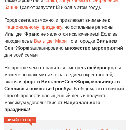
также эффектный
салют, запускаемый с Эйфелевой
башни
(салют запустят 13 июля в этом году).
Город света, возможно, и привлекает внимание к
Национальному празднику
, но остальные регионы
Иль-де-Франс
не являются исключением! Если вы
находитесь в
Валь-де-Марн
, то в городке
Вильнев-
Сен-Жорж
запланировано
множество мероприятий
для всей семьи.
Но прежде чем отправиться смотреть
фейерверк
, вы
можете познакомиться с наследием окрестностей,
включая
форт в Вильнев-Сен-Жорж
,
мельницы в
Сенлисе
и
поместье Гросбуа
. В общем, это отличный
способ провести насыщенный день и получить
максимум удовольствия от
Национального
праздника
!
ЧИТАЙТЕ ТАКЖЕ