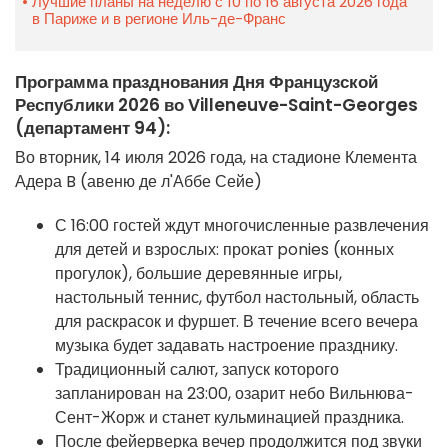
Лучшие планы на неделю с 10 по 16 августа 2026 года
в Париже и в регионе Иль-де-Франс
Программа празднования Дня Французской
Республики 2026 во Villeneuve-Saint-Georges
(департамент 94):
Во вторник, 14 июля 2026 года, на стадионе Клемента
Адера B (авеню де л'Аббе Сейе)
С 16:00 гостей ждут многочисленные развлечения
для детей и взрослых: прокат ponies (конных
прогулок), большие деревянные игры,
настольный теннис, футбол настольный, область
для раскрасок и фуршет. В течение всего вечера
музыка будет задавать настроение празднику.
Традиционный салют, запуск которого
запланирован на 23:00, озарит небо Вильнюва-
Сент-Жорж и станет кульминацией праздника.
После фейерверка вечер продолжится под звуки