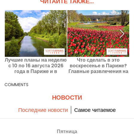
ЧИТАЙТЕ ТАКЖЕ...
Лучшие планы на неделю
Что сделать в это
Ф
с 10 по 16 августа 2026
воскресенье в Париже?
года в Париже и в
Главные развлечения на
регионе Иль-де-Франс
9 августа 2026 года
о
COMMENTS
НОВОСТИ
Последние новости
Самое читаемое
Пятница