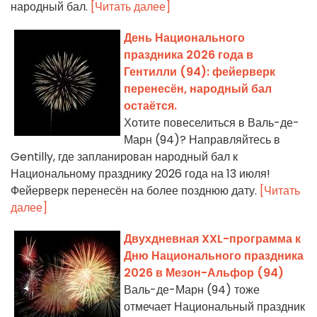
народный бал.
[Читать далее]
День Национального
праздника 2026 года в
Гентилли (94): фейерверк
перенесён, народный бал
остаётся.
Хотите повеселиться в Валь-де-
Марн (94)? Направляйтесь в
Gentilly, где запланирован народный бал к
Национальному празднику 2026 года на 13 июля!
Фейерверк перенесён на более позднюю дату.
[Читать
далее]
Двухдневная XXL-программа к
Дню Национального праздника
2026 в Мезон-Альфор (94)
Валь-де-Марн (94) тоже
отмечает Национальный праздник