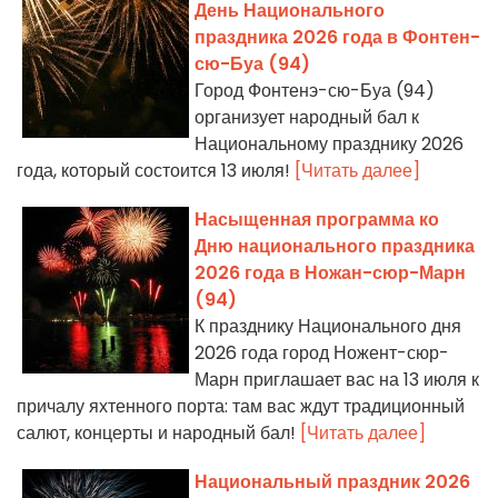
День Национального
праздника 2026 года в Фонтен-
сю-Буа (94)
Город Фонтенэ-сю-Буа (94)
организует народный бал к
Национальному празднику 2026
года, который состоится 13 июля!
[Читать далее]
Насыщенная программа ко
Дню национального праздника
2026 года в Ножан-сюр-Марн
(94)
К празднику Национального дня
2026 года город Ножент-сюр-
Марн приглашает вас на 13 июля к
причалу яхтенного порта: там вас ждут традиционный
салют, концерты и народный бал!
[Читать далее]
Национальный праздник 2026