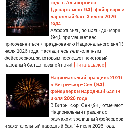
года в Альфорвиле
(департамент 94): фейерверк и
народный бал 13 июля 2026
года
Алфортьвиль, во Валь-де-Марн
(94), приглашает вас
присоединиться к празднованию Национального дня 13
июля 2026 года. Насладитесь великолепным
фейерверком, за которым последует неистовый
народный бал до поздней ночи!
[Читать далее]
Национальный праздник 2026
в Витри-сюр-Сен (94):
фейерверк и народный бал 14
июля 2026 года
В Витри-сюр-Сен (94) отмечают
Национальный праздник с
размахом: зрелищный фейерверк
и зажигательный народный бал, 14 июля 2026 года.