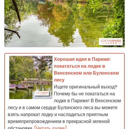
Хорошая идея в Париже:
покататься на лодке в
Венсенском или Булонском
лесу
Ищете оригинальный выход?
Почему бы не покататься на
лодке в Париже! В Венсенском
лесу и в самом сердце Булонского леса вы можете
взять напрокат лодку и насладиться приятным
времяпрепровождением в прекрасной зеленой
обстановке.
[Читать далее]