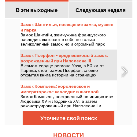
В эти выходные
Следующая неделя
Замок Шантильи, посещение замка, музеев
и парка
Замок Шантийи, жемчужина французского
наследия, включает в себя не только
великолепный замок, но и огромный парк,
Музей Конде и Гранд-Экюри, где также
находится Музей шевалье.
Замок Пьерфон - средневековый замок,
возрожденный при Наполеоне III.
В самом сердце региона Уаза, в 80 км от
Парижа, стоит замок Пьерфон, словно
открытая книга истории на страницах
Средневековья, переписанных воображением
Эжена Виолле-ле-Дюка во времена
Замок Компьень: королевское и
правления Наполеона III. Этот памятник,
императорское наследие в шаговой
представляющий собой смесь средневекового
Замок Компьень, построенный по инициативе
доступности
прошлого и архитектурной фантазии,
Людовика XV и Людовика XVI, а затем
предлагает погрузиться в мир величественных
реконструированный при Наполеоне I и
комнат, впечатляющих башен и таинственных
Наполеоне III, - это живая страница
склепов. Мы приглашаем вас в путешествие за
французской истории. Расположенная в
открытиями...
Уточните свой поиск
городе Компьень, в 80 километрах от Парижа,
эта архитектурная жемчужина является одной
из самых важных королевских и императорских
резиденций Франции, наряду с Версалем и
НОВОСТИ