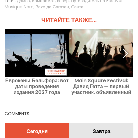
Теги :
Дамсо
,
Компромат
,
север
,
Путеводитель по Festival
Musique Nord
,
Захо де Сагазан
,
Санта
ЧИТАЙТЕ ТАКЖЕ...
Еврокены Бельфора: вот
Main Square Festival:
даты проведения
Давид Гетта — первый
издания 2027 года
участник, объявленный
З
на афишу фестиваля
2027 года
COMMENTS
Сегодня
Завтра