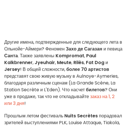
Другие имена, подтвержденные для следующего лета в
Ольнойе-Аймери? Феномен
Захо де Сагазан
и певица
Санта
. Также заявлены
Kompromat
,
Paul
Kalkbrenner
,
Jyeuhair
,
Meute
,
Rilès
,
Fat Dog
и
Jersey
! В общей сложности,
более 70 артистов
представят свою живую музыку в Aulnoye-Aymeries,
благодаря различным сценам (La Grande Scène, La
Station Secrète и L'Eden). Что насчет
билетов
? Они
уже в продаже, так что не откладывайте
заказ на 1, 2
или 3 дня
!
Прошлым летом фестиваль
Nuits Secrètes
порадовал
зрителей выступлениями PLK, Louise Attaque, Tiakola,