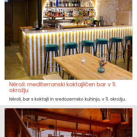
Néroli: mediterranski koktajličen bar v 11.
okrožju
Néroli, bar s koktajli in sredozemsko kuhinjo, v 11. okrožju.