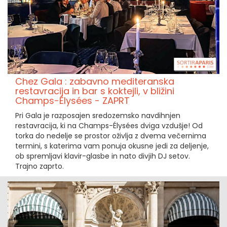
Chez Gala : zabavno mediteranska
restavracija in bar s koktejli, v bližini
Champs-Élysées - ZAPRT
Pri Gala je razposajen sredozemsko navdihnjen
restavracija, ki na Champs-Élysées dviga vzdušje! Od
torka do nedelje se prostor oživlja z dvema večernima
termini, s katerima vam ponuja okusne jedi za deljenje,
ob spremljavi klavir-glasbe in nato divjih DJ setov.
Trajno zaprto.