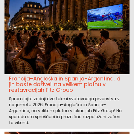
Francija–Angleška in Španija–Argentina, ki
jih boste doživeli na velikem platnu v
restavracijah Fitz Group
Spremljajte zadnji dve tekmi svetovnega prvenstva v
nogometu 2026, Francija–Angleška in Španija–
Argentina, na velikem platnu v lokacijah Fitz Group! Na
sporedu sta sproščeni in praznično razpoloženi večeri
ta vikend.