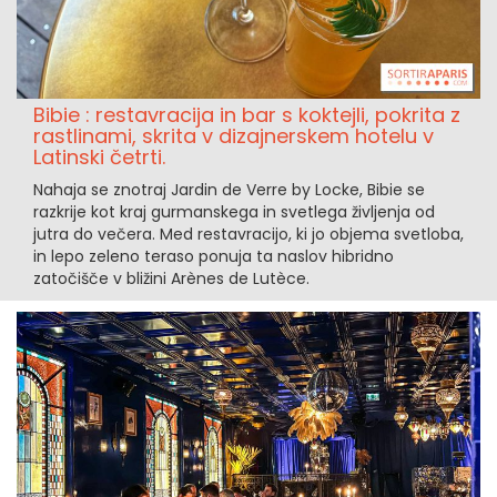
Bibie : restavracija in bar s koktejli, pokrita z
rastlinami, skrita v dizajnerskem hotelu v
Latinski četrti.
Nahaja se znotraj Jardin de Verre by Locke, Bibie se
razkrije kot kraj gurmanskega in svetlega življenja od
jutra do večera. Med restavracijo, ki jo objema svetloba,
in lepo zeleno teraso ponuja ta naslov hibridno
zatočišče v bližini Arènes de Lutèce.