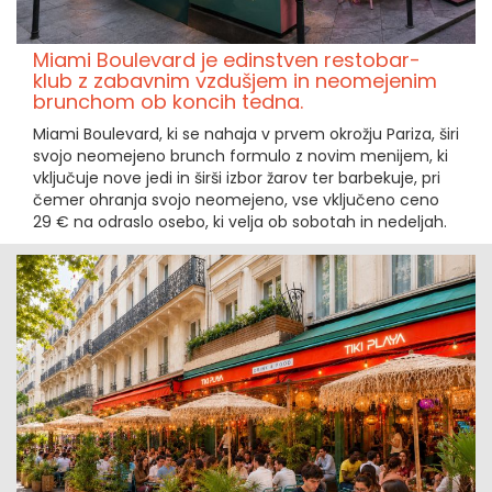
Miami Boulevard je edinstven restobar-
klub z zabavnim vzdušjem in neomejenim
brunchom ob koncih tedna.
Miami Boulevard, ki se nahaja v prvem okrožju Pariza, širi
svojo neomejeno brunch formulo z novim menijem, ki
vključuje nove jedi in širši izbor žarov ter barbekuje, pri
čemer ohranja svojo neomejeno, vse vključeno ceno
29 € na odraslo osebo, ki velja ob sobotah in nedeljah.