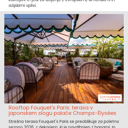
azijskimi vplivi.
Rooftop Fouquet's Paris: terasa v
japonskem slogu palače Champs-Élysées
Strešna terasa Fouquet's Paris se preoblikuje za poletno
sezono 2026, z dekorjem, ki je navdihnjen z hanami, in