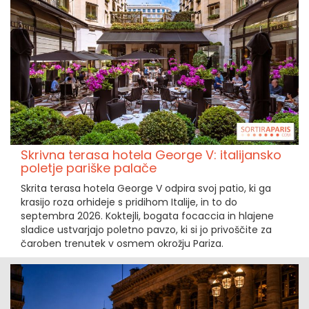
Skrivna terasa hotela George V: italijansko
poletje pariške palače
Skrita terasa hotela George V odpira svoj patio, ki ga
krasijo roza orhideje s pridihom Italije, in to do
septembra 2026. Koktejli, bogata focaccia in hlajene
sladice ustvarjajo poletno pavzo, ki si jo privoščite za
čaroben trenutek v osmem okrožju Pariza.