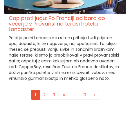
Cap proti jugu: Po Franciji od bara do
večerje v Provansi na terasi hotela
Lancaster
Poletje polni Lancaster in s tem prihaja tudi prijeten
opoj dopusta, ki te nagovarja, naj upočasniš. Ta julijski
mesec se prepusti vonju sivke in sončnim krožnikom
naše terase, ki smo jo preoblikovali v pravi provansalski
patio; odpotuj z enim koktejlom ob nedavno uvedeni
karti CopperBay, resnično Tour de France destilatov; in
doživi pariško poletje v ritmu ekskluzivnih zabav, med
vrhunsko gurmanskostjo in mehko glasbeno noto.
1
2
3
4
...
10
»