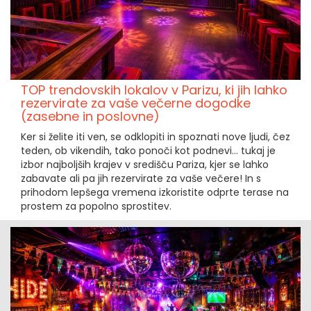
TOP trendovskih lokalov v Parizu, ki jih lahko
rezervirate za vaše večerne dogodke
(zasebne in poslovne)
Ker si želite iti ven, se odklopiti in spoznati nove ljudi, čez
teden, ob vikendih, tako ponoči kot podnevi… tukaj je
izbor najboljših krajev v središču Pariza, kjer se lahko
zabavate ali pa jih rezervirate za vaše večere! In s
prihodom lepšega vremena izkoristite odprte terase na
prostem za popolno sprostitev.