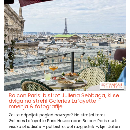
Balcon Paris: bistrot Juliena Sebbaga, ki se
dviga na strehi Galeries Lafayette –
mnenja & fotografije
Želite odpeljati pogled navzgor? Na strešni terasi
Galeries Lafayette Paris Haussmann Balcon Paris nudi
visoko izhodišče – pol bistro, pol razglednik –, kjer Julien