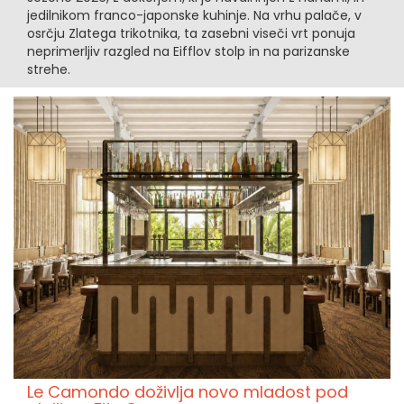
jedilnikom franco-japonske kuhinje. Na vrhu palače, v
osrčju Zlatega trikotnika, ta zasebni viseči vrt ponuja
neprimerljiv razgled na Eifflov stolp in na parizanske
strehe.
Le Camondo doživlja novo mladost pod