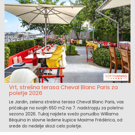
Vrt, strešna terasa Cheval Blanc Paris za
poletje 2026
Le Jardin, zelena strešna terasa Cheval Blanc Paris, vas
pričakuje na svojih 650 m2 na 7. nadstropju za poletno
sezono 2026. Tukaj najdete svežo ponudbo Williama
Béquina in slavne ledene kupice Maxime Frédérica, od
srede do nedelje skozi celo poletje.