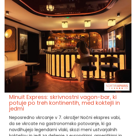
Minuit Express: skrivnostni vagon-bar, ki
potuje po treh kontinentih, med koktejli in
jedmi
Neposredno vkrcanje v 7. okrožje! Nočni ekspres vabi,
da se vkrcate na gastronomsko potovanje, ki ga
navdihujejo legendarni vlaki, skozi meni ustvarjalnih
koktejlov in jedi za deljenje z evropskimi, ameriškimi in