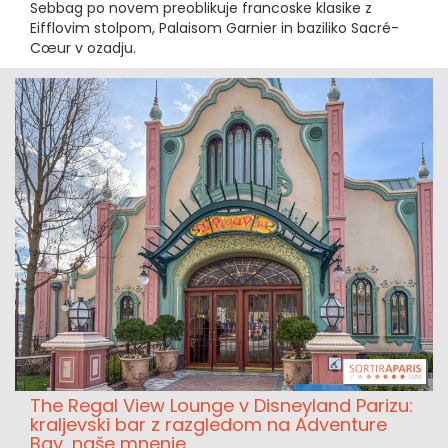
Sebbag po novem preoblikuje francoske klasike z
Eifflovim stolpom, Palaisom Garnier in baziliko Sacré-
Cœur v ozadju.
The Regal View Lounge v Disneyland Parizu:
kraljevski bar z razgledom na Adventure
Bay, naše mnenje