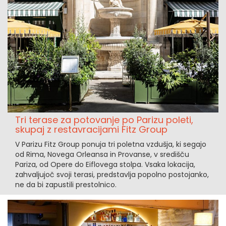
Tri terase za potovanje po Parizu poleti,
skupaj z restavracijami Fitz Group
V Parizu Fitz Group ponuja tri poletna vzdušja, ki segajo
od Rima, Novega Orleansa in Provanse, v središču
Pariza, od Opere do Eiflovega stolpa. Vsaka lokacija,
zahvaljujoč svoji terasi, predstavlja popolno postojanko,
ne da bi zapustili prestolnico.