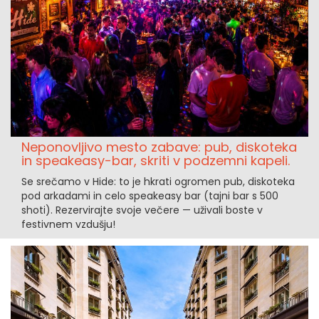
Neponovljivo mesto zabave: pub, diskoteka
in speakeasy-bar, skriti v podzemni kapeli.
Se srečamo v Hide: to je hkrati ogromen pub, diskoteka
pod arkadami in celo speakeasy bar (tajni bar s 500
shoti). Rezervirajte svoje večere — uživali boste v
festivnem vzdušju!