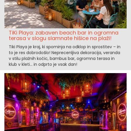
TiKi Playa: zabaven beach bar in ogromna
terasa v slogu slamnate hišice na plaži!
Tiki Playa je kraj, ki spominja na odklop in sprostitev – in
to je res dobrodošlo! Neprecenljiva dekoracija, veranda
v stilu plažnih kočic, bambus bar, ogromna terasa in
klub v kleti... in odprto je vsak dan!