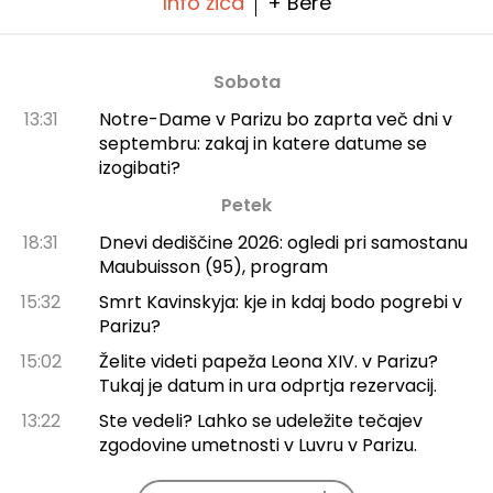
Info žica
+ Bere
Sobota
13:31
Notre-Dame v Parizu bo zaprta več dni v
septembru: zakaj in katere datume se
izogibati?
Petek
18:31
Dnevi dediščine 2026: ogledi pri samostanu
Maubuisson (95), program
15:32
Smrt Kavinskyja: kje in kdaj bodo pogrebi v
Parizu?
15:02
Želite videti papeža Leona XIV. v Parizu?
Tukaj je datum in ura odprtja rezervacij.
13:22
Ste vedeli? Lahko se udeležite tečajev
zgodovine umetnosti v Luvru v Parizu.