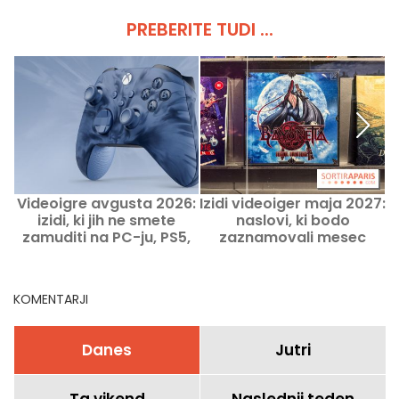
PREBERITE TUDI ...
Videoigre avgusta 2026:
Izidi videoiger maja 2027:
izidi, ki jih ne smete
naslovi, ki bodo
zamuditi na PC-ju, PS5,
zaznamovali mesec
Xboxu, Switch in Switch 2
KOMENTARJI
Danes
Jutri
Ta vikend
Naslednji teden