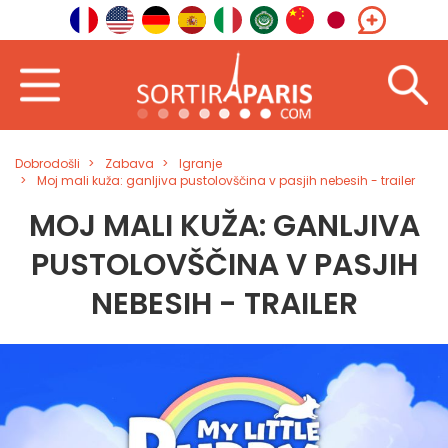
Dobrodošli
Zabava
Igranje
Moj mali kuža: ganljiva pustolovščina v pasjih nebesih - trailer
MOJ MALI KUŽA: GANLJIVA
PUSTOLOVŠČINA V PASJIH
NEBESIH - TRAILER