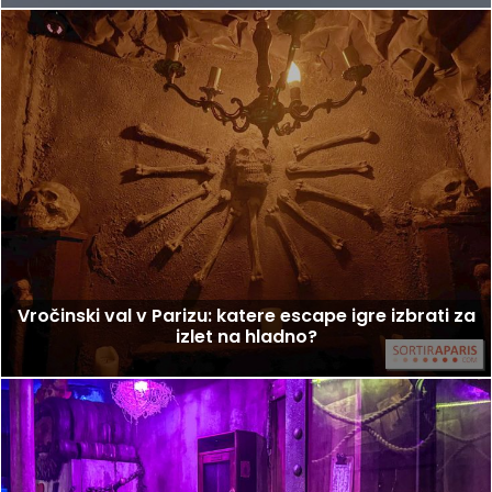
Vročinski val v Parizu: katere escape igre izbrati za
izlet na hladno?