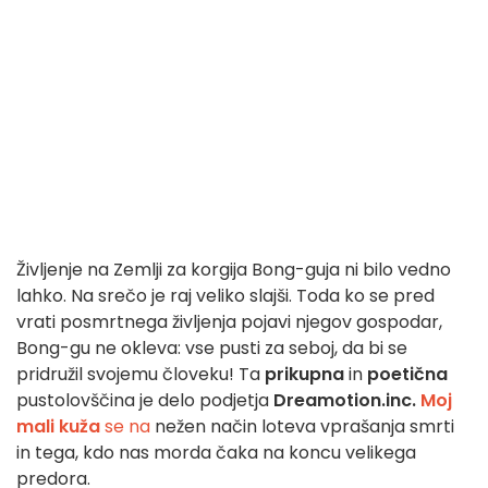
Življenje na Zemlji za korgija Bong-guja ni bilo vedno
lahko. Na srečo je raj veliko slajši. Toda ko se pred
vrati posmrtnega življenja pojavi njegov gospodar,
Bong-gu ne okleva: vse pusti za seboj, da bi se
pridružil svojemu človeku! Ta
prikupna
in
poetična
pustolovščina je delo podjetja
Dreamotion.inc.
Moj
mali kuža
se na
nežen način loteva vprašanja smrti
in tega, kdo nas morda čaka na koncu velikega
predora.