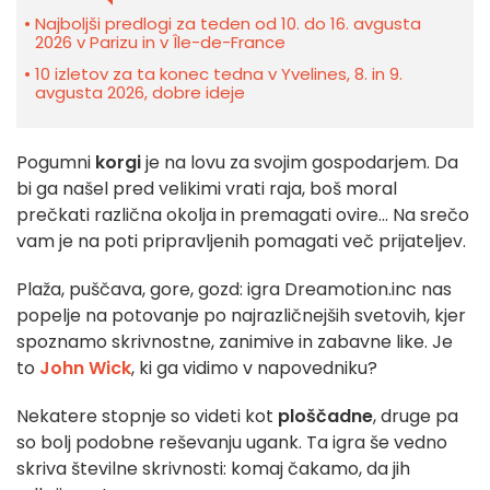
Najboljši predlogi za teden od 10. do 16. avgusta
2026 v Parizu in v Île-de-France
10 izletov za ta konec tedna v Yvelines, 8. in 9.
avgusta 2026, dobre ideje
Pogumni
korgi
je na lovu za svojim gospodarjem. Da
bi ga našel pred velikimi vrati raja, boš moral
prečkati različna okolja in premagati ovire... Na srečo
vam je na poti pripravljenih pomagati več prijateljev.
Plaža, puščava, gore, gozd: igra Dreamotion.inc nas
popelje na potovanje po najrazličnejših svetovih, kjer
spoznamo skrivnostne, zanimive in zabavne like. Je
to
John Wick
, ki ga vidimo v napovedniku?
Nekatere stopnje so videti kot
ploščadne
, druge pa
so bolj podobne reševanju ugank. Ta igra še vedno
skriva številne skrivnosti: komaj čakamo, da jih