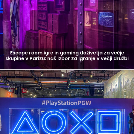
Escape room igre in gaming doživetja za večje
skupine v Parizu: naš izbor za igranje v večji družbi