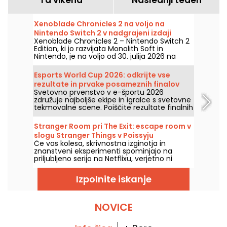
Xenoblade Chronicles 2 na voljo na
Nintendo Switch 2 v nadgrajeni izdaji
Xenoblade Chronicles 2 – Nintendo Switch 2
Edition, ki jo razvijata Monolith Soft in
Nintendo, je na voljo od 30. julija 2026 na
Nintendo Switch 2. Ta nova različica izboljša
zmogljivost RPG-ja in dodaja več ekskluzivnih
Esports World Cup 2026: odkrijte vse
vsebin.
rezultate in prvake posameznih finalov
Svetovno prvenstvo v e-športu 2026
združuje najboljše ekipe in igralce s svetovne
tekmovalne scene. Poiščite rezultate finalnih
tekem, števila točk, zmagovalce
posameznih turnirjev in koledar prihodnjih
Stranger Room pri The Exit: escape room v
dvobojev.
slogu Stranger Things v Poissyju
Če vas kolesa, skrivnostna izginotja in
znanstveni eksperimenti spominjajo na
priljubljeno serijo na Netflixu, verjetno ni
naključje. V Poissyju Stranger Room podjetja
The Exit črpa iz tega sveta in ponuja ekipno
Izpolnite iskanje
preiskavo, ki jo je treba rešiti skupaj.
NOVICE