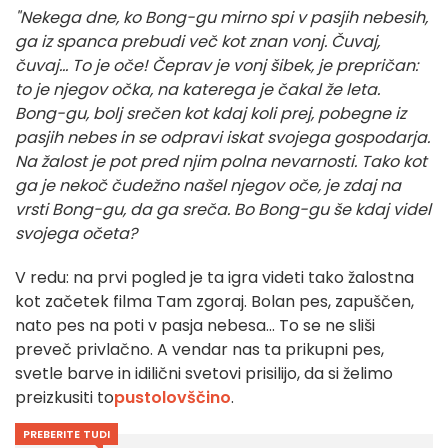
"Nekega dne, ko Bong-gu mirno spi v pasjih nebesih,
ga iz spanca prebudi več kot znan vonj. Čuvaj,
čuvaj... To je oče! Čeprav je vonj šibek, je prepričan:
to je njegov očka, na katerega je čakal že leta.
Bong-gu, bolj srečen kot kdaj koli prej, pobegne iz
pasjih nebes in se odpravi iskat svojega gospodarja.
Na žalost je pot pred njim polna nevarnosti. Tako kot
ga je nekoč čudežno našel njegov oče, je zdaj na
vrsti Bong-gu, da ga sreča. Bo Bong-gu še kdaj videl
svojega očeta?
V redu: na prvi pogled je ta igra videti tako žalostna
kot začetek filma Tam zgoraj. Bolan pes, zapuščen,
nato pes na poti v pasja nebesa... To se ne sliši
preveč privlačno. A vendar nas ta prikupni pes,
svetle barve in idilični svetovi prisilijo, da si želimo
preizkusiti to
pustolovščino
.
PREBERITE TUDI