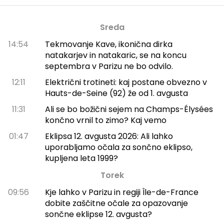
Sreda
14:54
Tekmovanje Kave, ikonična dirka
natakarjev in natakaric, se na koncu
septembra v Parizu ne bo odvilo.
12:11
Električni trotineti: kaj postane obvezno v
Hauts-de-Seine (92) že od 1. avgusta
11:31
Ali se bo božični sejem na Champs-Élysées
končno vrnil to zimo? Kaj vemo
01:47
Eklipsa 12. avgusta 2026: Ali lahko
uporabljamo očala za sončno eklipso,
kupljena leta 1999?
Torek
09:56
Kje lahko v Parizu in regiji Île-de-France
dobite zaščitne očale za opazovanje
sončne eklipse 12. avgusta?