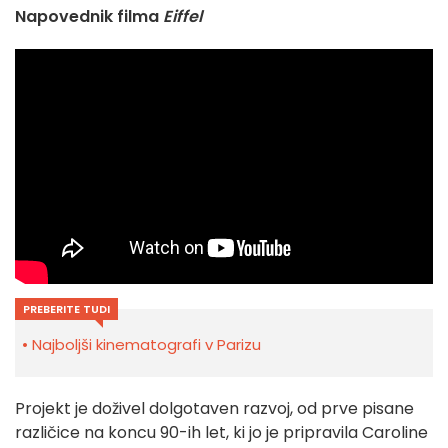
Napovednik filma
Eiffel
PREBERITE TUDI
Najboljši kinematografi v Parizu
Projekt je doživel dolgotaven razvoj, od prve pisane
različice na koncu 90-ih let, ki jo je pripravila Caroline