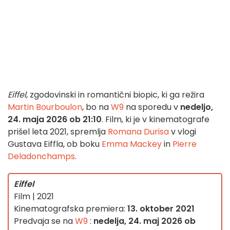
Eiffel
, zgodovinski in romantični biopic, ki ga režira
Martin Bourboulon
, bo na
W9
na sporedu v
nedeljo,
24. maja 2026 ob 21:10
. Film, ki je v kinematografe
prišel leta 2021, spremlja
Romana Durisa
v vlogi
Gustava Eiffla, ob boku
Emma Mackey
in
Pierre
Deladonchamps
.
Eiffel
Film | 2021
Kinematografska premiera:
13. oktober 2021
Predvaja se na
W9
:
nedelja, 24. maj 2026 ob