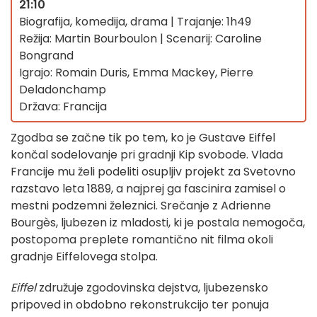
21:10
Biografija, komedija, drama | Trajanje: 1h49
Režija: Martin Bourboulon | Scenarij: Caroline
Bongrand
Igrajo: Romain Duris, Emma Mackey, Pierre
Deladonchamp
Država: Francija
Zgodba se začne tik po tem, ko je Gustave Eiffel
končal sodelovanje pri gradnji Kip svobode. Vlada
Francije mu želi podeliti osupljiv projekt za Svetovno
razstavo leta 1889, a najprej ga fascinira zamisel o
mestni podzemni železnici. Srečanje z Adrienne
Bourgès, ljubezen iz mladosti, ki je postala nemogoča,
postopoma preplete romantično nit filma okoli
gradnje Eiffelovega stolpa.
Eiffel
združuje zgodovinska dejstva, ljubezensko
pripoved in obdobno rekonstrukcijo ter ponuja