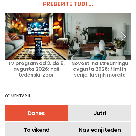
PREBERITE TUDI ...
TV program od 3. do 9.
Novosti na streamingu
avgusta 2026: naš
avgusta 2026: filmi in
tedenski izbor
serije, ki si jih morate
ogledati na Netflixu,
Disney+ in Prime Video
KOMENTARJI
Danes
Jutri
Ta vikend
Naslednji teden