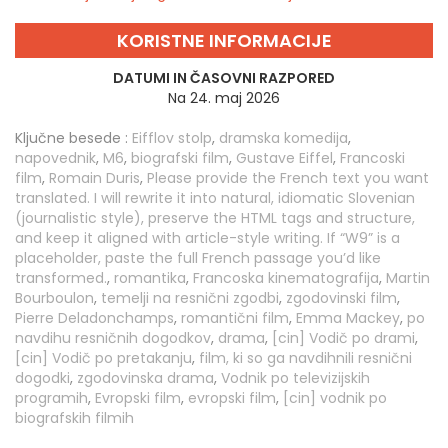
KORISTNE INFORMACIJE
DATUMI IN ČASOVNI RAZPORED
Na 24. maj 2026
Ključne besede :
Eifflov stolp
,
dramska komedija
,
napovednik
,
M6
,
biografski film
,
Gustave Eiffel
,
Francoski
film
,
Romain Duris
,
Please provide the French text you want
translated. I will rewrite it into natural, idiomatic Slovenian
(journalistic style), preserve the HTML tags and structure,
and keep it aligned with article-style writing. If “W9” is a
placeholder, paste the full French passage you’d like
transformed.
,
romantika
,
Francoska kinematografija
,
Martin
Bourboulon
,
temelji na resnični zgodbi
,
zgodovinski film
,
Pierre Deladonchamps
,
romantični film
,
Emma Mackey
,
po
navdihu resničnih dogodkov
,
drama
,
[cin] Vodič po drami
,
[cin] Vodič po pretakanju
,
film, ki so ga navdihnili resnični
dogodki
,
zgodovinska drama
,
Vodnik po televizijskih
programih
,
Evropski film
,
evropski film
,
[cin] vodnik po
biografskih filmih