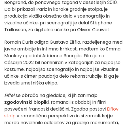
Bongrand, do ponovnega zagona v desetletjih 2010.
Da bi prikazali Pariz in korake gradnje stolpa, je
produkcija vložila obsežno delo v scenografijo in
vizualne učinke, pri scenografiji je delal Stéphane
Taillasson, za digitalne učinke pa Olivier Cauwet.
Romain Duris odigra Gustava Eiffla, razdeljenega med
javne ambicije in intimno krhkost, medtem ko Emma
Mackey upodobi Adrienne Bourgès. Film je na
Césarjih 2022 bil nominiran v kategorijah za najboljše
kostume, najboljšo scenografijo in najboljše vizualne
učinke, s čimer poudarja delo rekonstrukcije, ki ga je
izvedla umetniška ekipa.
Eiffel
se obrača na gledalce, ki jih zanimajo
zgodovinski biopiki
, romanci iz obdobij in filmi
posvečeni francoski dediščini. Zgodba postavi
Eiflov
stolp
v romantično perspektivo in si zamisli, kaj je
morda navdihnilo odločitev za gradnjo monumenta,