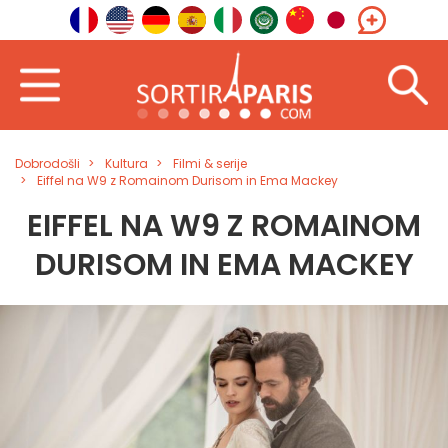
Dobrodošli
Kultura
Filmi & serije
Eiffel na W9 z Romainom Durisom in Ema Mackey
EIFFEL NA W9 Z ROMAINOM
DURISOM IN EMA MACKEY