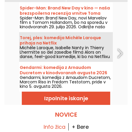
Spider-Man: Brand New Day v kino — naša
brezspoilerna recenzija vrnitve Toma
Spider-Man: Brand New Day, novi Marvelov
Hollanda v Spider-Mana
film s Tomom Hollandom, bo na sporedu v
kinodvoranah 29. julija 2026. Odkrijte našo
recenzijo!
Torej, ples: komedija Michèle Laroque
prihaja na Netflix
Michèle Laroque, Isabelle Nanty in Thierry
Lhermitte so del zasedbe filma Alors on
danse, feel-good komedije, ki bo na Netflixu
na voljo že od 1. avgusta 2026.
Gendarmi: komedija z Arnaudom
Ducretom v kinodvoranah avgusta 2026
Gendarmi, komedija z Arnaudom Ducretom,
Marcom Riso in Fredom Testotom, pride v
kino 5. avgusta 2026.
Izpolnite iskanje
NOVICE
Info žica
+ Bere