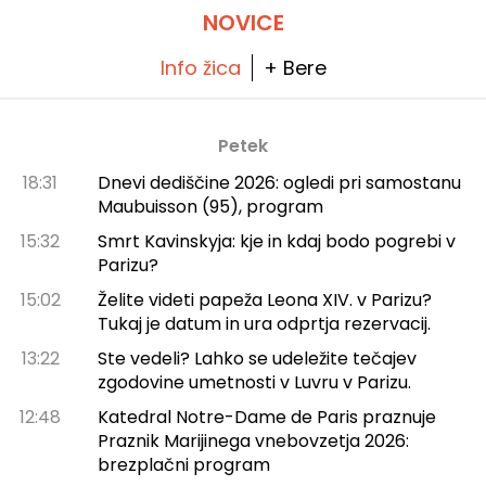
članku)
NOVICE
Info žica
+ Bere
Petek
18:31
Dnevi dediščine 2026: ogledi pri samostanu
Maubuisson (95), program
15:32
Smrt Kavinskyja: kje in kdaj bodo pogrebi v
Parizu?
15:02
Želite videti papeža Leona XIV. v Parizu?
Tukaj je datum in ura odprtja rezervacij.
13:22
Ste vedeli? Lahko se udeležite tečajev
zgodovine umetnosti v Luvru v Parizu.
12:48
Katedral Notre-Dame de Paris praznuje
Praznik Marijinega vnebovzetja 2026:
brezplačni program