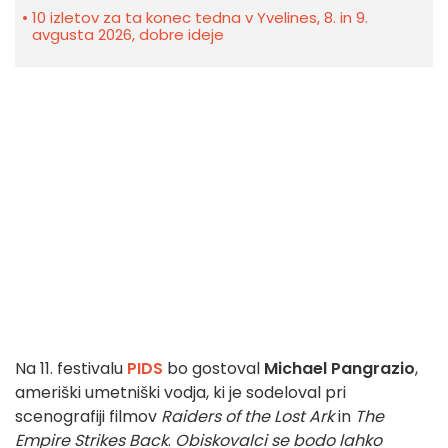
10 izletov za ta konec tedna v Yvelines, 8. in 9.
avgusta 2026, dobre ideje
Na 11. festivalu
PIDS
bo gostoval
Michael Pangrazio
,
ameriški umetniški vodja, ki je sodeloval pri
scenografiji filmov
Raiders of the Lost Ark
in
The
Empire Strikes Back
.
Obiskovalci se bodo lahko