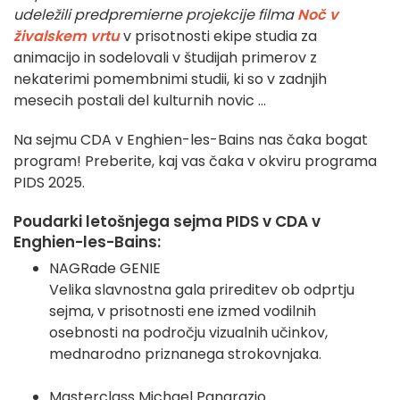
udeležili predpremierne projekcije filma
Noč v
živalskem vrtu
v prisotnosti ekipe studia za
animacijo in sodelovali v študijah primerov z
nekaterimi pomembnimi studii, ki so v zadnjih
mesecih postali del kulturnih novic ...
Na sejmu CDA v Enghien-les-Bains nas čaka bogat
program! Preberite, kaj vas čaka v okviru programa
PIDS 2025.
Poudarki letošnjega sejma PIDS v CDA v
Enghien-les-Bains:
NAGRade GENIE
Velika slavnostna gala prireditev ob odprtju
sejma, v prisotnosti ene izmed vodilnih
osebnosti na področju vizualnih učinkov,
mednarodno priznanega strokovnjaka.
Masterclass Michael Pangrazio