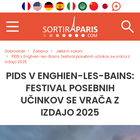
Dobrodošli
Zabava
Jelke in saloni
PIDS v Enghien-les-Bains: festival posebnih učinkov se vrača z
izdajo 2025
PIDS V ENGHIEN-LES-BAINS:
FESTIVAL POSEBNIH
UČINKOV SE VRAČA Z
IZDAJO 2025