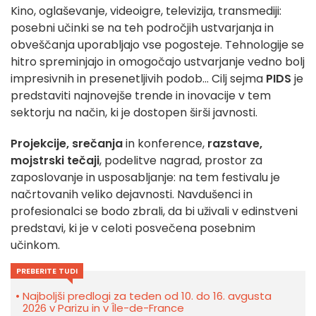
Kino, oglaševanje, videoigre, televizija, transmediji:
posebni učinki se na teh področjih ustvarjanja in
obveščanja uporabljajo vse pogosteje. Tehnologije se
hitro spreminjajo in omogočajo ustvarjanje vedno bolj
impresivnih in presenetljivih podob... Cilj sejma
PIDS
je
predstaviti najnovejše trende in inovacije v tem
sektorju na način, ki je dostopen širši javnosti.
Projekcije, srečanja
in konference,
razstave,
mojstrski tečaji
, podelitve nagrad, prostor za
zaposlovanje in usposabljanje: na tem festivalu je
načrtovanih veliko dejavnosti. Navdušenci in
profesionalci se bodo zbrali, da bi uživali v edinstveni
predstavi, ki je v celoti posvečena posebnim
učinkom.
PREBERITE TUDI
Najboljši predlogi za teden od 10. do 16. avgusta
2026 v Parizu in v Île-de-France