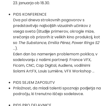
23. januarja ob 18.30.
PIDS KONFERENCE
Dva pol dneva strokovnih pogovorov s
predstavitvijo najboljših vizualnih učinkov z
vsega sveta (študije primerov, okrogle mize,
srečanja ob prizorih iz velikih kino produkcij, kot
so
The Substance
,
Emilia Pérez
,
Power Rings S2
...).
Eden dan bo namenjen problemom poklica, v
sodelovanju z našimi partnerji: France VFX,
Ficam, CNC, Cap Digital, Audiens, vodilnimi
šolami ArtFX, Louis Lumière, VFX Workshop ...
PIDS SEJEM ZAPOSLITV
Priložnost, da mladi talenti spoznajo podjetja na
področju, ki trenutno iščejo sodelavce.
PIDS PRO DELAVNICE