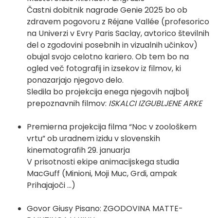
Častni dobitnik nagrade Genie 2025 bo ob
zdravem pogovoru z Réjane Vallée (profesorico
na Univerzi v Evry Paris Saclay, avtorico številnih
del o zgodovini posebnih in vizualnih učinkov)
obujal svojo celotno kariero. Ob tem bo na
ogled več fotografij in izsekov iz filmov, ki
ponazarjajo njegovo delo.
Sledila bo projekcija enega njegovih najbolj
prepoznavnih filmov:
ISKALCI IZGUBLJENE ARKE
Premierna projekcija filma “Noc v zoološkem
vrtu” ob uradnem izidu v slovenskih
kinematografih 29. januarja
V prisotnosti ekipe animacijskega studia
MacGuff (Minioni, Moji Muc, Grdi, ampak
Prihajajoči ...)
Govor Giusy Pisano: ZGODOVINA MATTE-