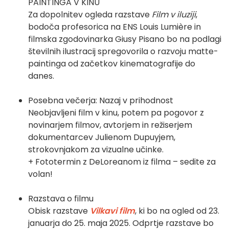
PAINTINGA V KINU
Za dopolnitev ogleda razstave
Film v iluziji
,
bodoča profesorica na ENS Louis Lumière in
filmska zgodovinarka Giusy Pisano bo na podlagi
številnih ilustracij spregovorila o razvoju matte-
paintinga od začetkov kinematografije do
danes.
Posebna večerja: Nazaj v prihodnost
Neobjavljeni film v kinu, potem pa pogovor z
novinarjem filmov, avtorjem in režiserjem
dokumentarcev Julienom Dupuyjem,
strokovnjakom za vizualne učinke.
+ Fototermin z DeLoreanom iz filma – sedite za
volan!
Razstava o filmu
Obisk razstave
Vilkavi film
, ki bo na ogled od 23.
januarja do 25. maja 2025. Odprtje razstave bo