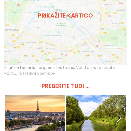
PRIKAŽITE KARTICO
Ključne besede :
enghien les bains
,
Val d'oise
,
festival v
Parizu
,
razstava vodnikov
PREBERITE TUDI ...