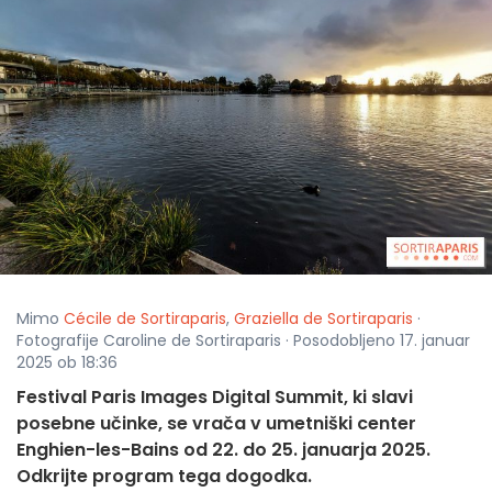
Mimo
Cécile de Sortiraparis
,
Graziella de Sortiraparis
·
Fotografije Caroline de Sortiraparis · Posodobljeno 17. januar
2025 ob 18:36
Festival Paris Images Digital Summit, ki slavi
posebne učinke, se vrača v umetniški center
Enghien-les-Bains od 22. do 25. januarja 2025.
Odkrijte program tega dogodka.