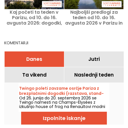
Kaj početi ta teden v
Najboljši predlogi za
Parizu, od 10. do 16.
teden od 10. do 16.
avgusta 2026: dogodki,
avgusta 2026 v Parizu in
ki jih ne smete zamuditi
v Île-de-France
KOMENTARJI
Danes
Jutri
Ta vikend
Naslednji teden
Twingo poleti zavzame osrčje Pariza z
brezplačnimi dogodki (razstava, stand-
Od 26. junija do 20. septembra 2026 se
up, DJ-seti...)
Twingo namesti na Champs-Élysées z
izkušnjo house of frog na Renaultovi modni
reviji. Na programu: potopna razstava,
stand-up nastopi, DJ-seti, pogovori, ne
Izpolnite iskanje
pozabite na druge aktivnosti in animacije.
Vstop je prost in brezplačen, z dostopom do
dogodkov ob predhodni prijavi (povezava v