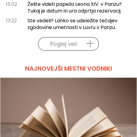
15:02
Želite videti papeža Leona XIV. v Parizu?
Tukaj je datum in ura odprtja rezervacij.
13:22
Ste vedeli? Lahko se udeležite tečajev
zgodovine umetnosti v Luvru v Parizu.
Poglej več
NAJNOVEJŠI MESTNI VODNIKI