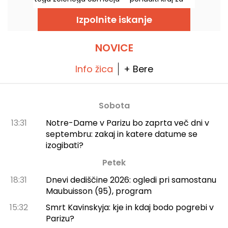
obnovitev energije, v popolnem miru.
Izpolnite iskanje
NOVICE
Info žica
+ Bere
Sobota
13:31
Notre-Dame v Parizu bo zaprta več dni v
septembru: zakaj in katere datume se
izogibati?
Petek
18:31
Dnevi dediščine 2026: ogledi pri samostanu
Maubuisson (95), program
15:32
Smrt Kavinskyja: kje in kdaj bodo pogrebi v
Parizu?