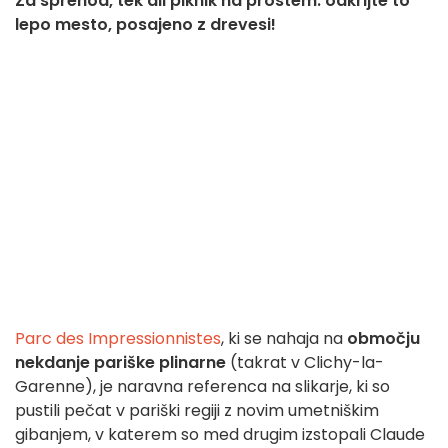
Za sprehod, tek ali piknik na prostem: odkrijte to
lepo mesto, posajeno z drevesi!
Parc des Impressionnistes
, ki se nahaja na
območju
nekdanje pariške plinarne
(takrat v Clichy-la-
Garenne), je naravna referenca na slikarje, ki so
pustili pečat v pariški regiji z novim umetniškim
gibanjem, v katerem so med drugim izstopali Claude