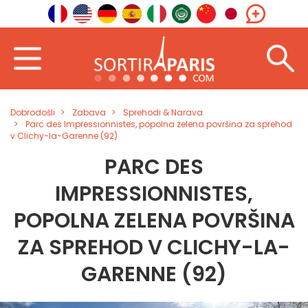
Dobrodošli
Zabava
Sprehodi & Narava
Parc des Impressionnistes, popolna zelena površina za sprehod
v Clichy-la-Garenne (92)
PARC DES
IMPRESSIONNISTES,
POPOLNA ZELENA POVRŠINA
ZA SPREHOD V CLICHY-LA-
GARENNE (92)