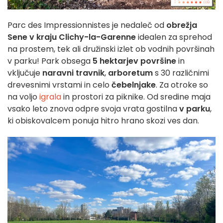
Parc des Impressionnistes je nedaleč od
obrežja
Sene v kraju Clichy-la-Garenne
idealen za sprehod
na prostem, tek ali družinski izlet ob vodnih površinah
v parku! Park obsega
5 hektarjev površine
in
vključuje
naravni travnik
,
arboretum
s 30 različnimi
drevesnimi vrstami in celo
čebelnjake
. Za otroke so
na voljo
igrala
in prostori za piknike. Od sredine maja
vsako leto znova odpre svoja vrata gostilna
v parku
,
ki obiskovalcem ponuja hitro hrano skozi ves dan.