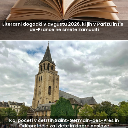
Literarni dogodki v avgustu 2026, ki jih v Parizu in Île-
de-France ne smete zamuditi
Kaj početi v četrtih Saint-Germain-des-Prés in
Odéon: Ideje za izlete in dobre naslove