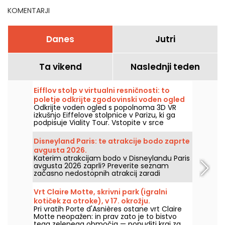
KOMENTARJI
Danes
Jutri
Ta vikend
Naslednji teden
Eifflov stolp v virtualni resničnosti: to
poletje odkrijte zgodovinski voden ogled
Odkrijte voden ogled s popolnoma 3D VR
Viality Tour.
izkušnjo Eiffelove stolpnice v Parizu, ki ga
podpisuje Viality Tour. Vstopite v srce
Champ de Marsa in oživite gradnjo ter
odprtje Dame de Fer leta 1889. Nova verzija,
Disneyland Paris: te atrakcije bodo zaprte
še bolj zvesta kot kadarkoli prej, je izšla 31.
avgusta 2026.
marca 2026. Ob tej priložnosti za vas imamo
Katerim atrakcijam bodo v Disneylandu Paris
promocijsko kodo! In da bi se lažje spoprijeli z
avgusta 2026 zaprli? Preverite seznam
vročino, vsi njihovi ogledi potekajo v senci.
začasno nedostopnih atrakcij zaradi
vzdrževanja ali obnove, da boste lahko
pripravili obisk v parkih Disney.
Vrt Claire Motte, skrivni park (igralni
kotiček za otroke), v 17. okrožju.
Pri vratih Porte d'Asnières ostane vrt Claire
Motte neopažen: in prav zato je to bistvo
tega zelenega območja — ponuditi kraj za