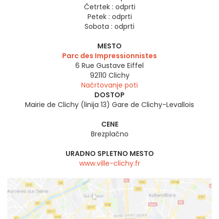
Četrtek :
odprti
Petek :
odprti
Sobota :
odprti
MESTO
Parc des Impressionnistes
6 Rue Gustave Eiffel
92110
Clichy
Načrtovanje poti
DOSTOP
Mairie de Clichy (linija 13) Gare de Clichy-Levallois
CENE
Brezplačno
URADNO SPLETNO MESTO
www.ville-clichy.fr