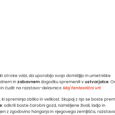
i otroke vabi, da uporabijo svojo domišljijo in umetniške
adnem in
zabavnem
dogodku spremenili v
ustvarjalce
. O
t in čudit na razstavo-delavnico
Moj fantastični vrt
.
i spreminja obliko in velikost. Skupaj z njo se boste premi
ve
: odkrili boste čarobni gozd, namišljene živali, ladjo in
njen z zgodovino hangarja in njegovega zemljišča, razstav