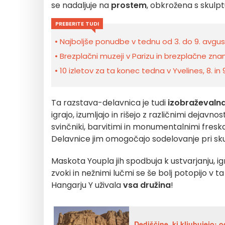
se nadaljuje na
prostem
, obkrožena s skulpt
PREBERITE TUDI
Najboljše ponudbe v tednu od 3. do 9. avgust
Brezplačni muzeji v Parizu in brezplačne znam
10 izletov za ta konec tedna v Yvelines, 8. in
Ta razstava-delavnica je tudi
izobraževalna
igrajo, izumljajo in rišejo z različnimi dejavno
svinčniki, barvitimi in monumentalnimi freskam
Delavnice jim omogočajo sodelovanje pri skup
Maskota Youpla jih spodbuja k ustvarjanju, igr
zvoki in nežnimi lučmi se še bolj potopijo v t
Hangarju Y uživala
vsa družina
!