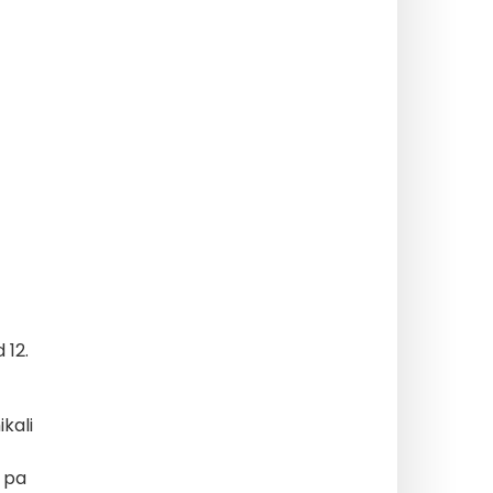
d 12.
kali
a pa