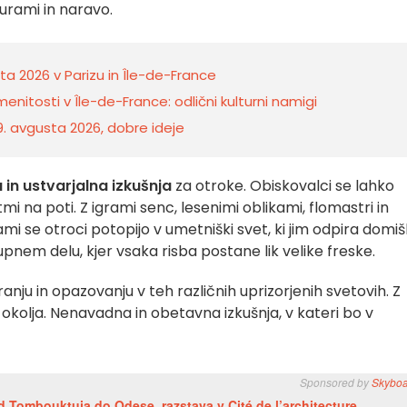
urami in naravo.
a 2026 v Parizu in Île-de-France
enitosti v Île-de-France: odlični kulturni namigi
 9. avgusta 2026, dobre ideje
 in ustvarjalna izkušnja
za otroke. Obiskovalci se lahko
stmi na poti. Z igrami senc, lesenimi oblikami, flomastri in
i se otroci potopijo v umetniški svet, ki jim odpira domišlj
nem delu, kjer vsaka risba postane lik velike freske.
anju in opazovanju v teh različnih uprizorjenih svetovih. Z
a okolja. Nenavadna in obetavna izkušnja, v kateri bo v