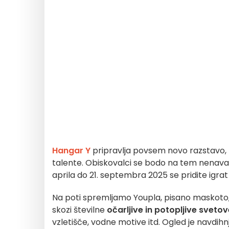
Hangar Y
pripravlja povsem novo razstavo, k
talente. Obiskovalci se bodo na tem nenav
aprila do 21. septembra 2025 se pridite igra
Na poti spremljamo Youpla, pisano maskoto, k
skozi številne
očarljive in potopljive sveto
vzletišče, vodne motive itd. Ogled je navdih