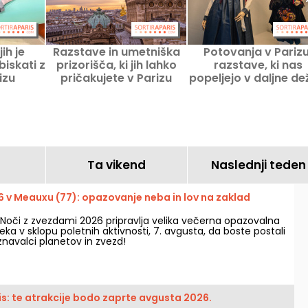
jih je
Razstave in umetniška
Potovanja v Parizu
iskati z
prizorišča, ki jih lahko
razstave, ki nas
izu
pričakujete v Parizu
popeljejo v daljne de
Ta vikend
Naslednji teden
6 v Meauxu (77): opazovanje neba in lov na zaklad
Noči z zvezdami 2026 pripravlja velika večerna opazovalna
teka v sklopu poletnih aktivnosti, 7. avgusta, da boste postali
znavalci planetov in zvezd!
s: te atrakcije bodo zaprte avgusta 2026.