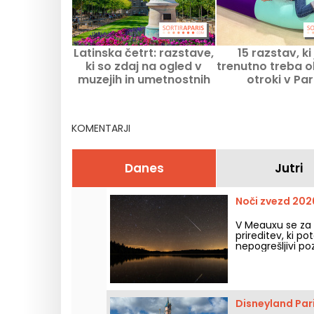
Latinska četrt: razstave,
15 razstav, ki 
ki so zdaj na ogled v
trenutno treba ob
muzejih in umetnostnih
otroki v Par
prostorih
KOMENTARJI
Danes
Jutri
Noči zvezd 202
V Meauxu se za 
prireditev, ki po
nepogrešljivi po
Disneyland Pari