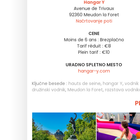
Hangar Y
Avenue de Trivaux
92360
Meudon la Foret
Načrtovanje poti
CENE
Moins de 6 ans : Brezplačno
Tarif réduit : €8
Plein tarif : €10
URADNO SPLETNO MESTO
hangar-y.com
Ključne besede :
hauts de seine
,
hangar Y
,
vodnik
družinski vodnik
,
Meudon la Foret
,
razstava vodnik
P