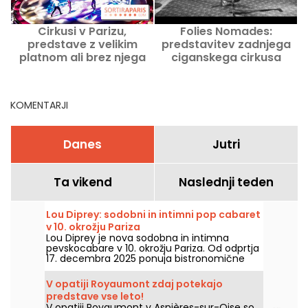
Cirkusi v Parizu,
Folies Nomades:
D
predstave z velikim
predstavitev zadnjega
2
platnom ali brez njega
ciganskega cirkusa
D
zdaj in v prihodnosti
podaljšana v Cirque
Romanès
KOMENTARJI
Danes
Jutri
Ta vikend
Naslednji teden
Lou Diprey: sodobni in intimni pop cabaret
v 10. okrožju Pariza
Lou Diprey je nova sodobna in intimna
pevskocabare v 10. okrožju Pariza. Od odprtja
17. decembra 2025 ponuja bistronomične
večerje, koreografske nastope ter
nepozabne nočne žure, vse v ambientu z
V opatiji Royaumont zdaj potekajo
rahlo osvetlitvijo, ustvarjenem za sodobno
predstave vse leto!
nočno doživetje. Ste pripravljeni na vstop v
V opatiji Royaumont v Asnières-sur-Oise so