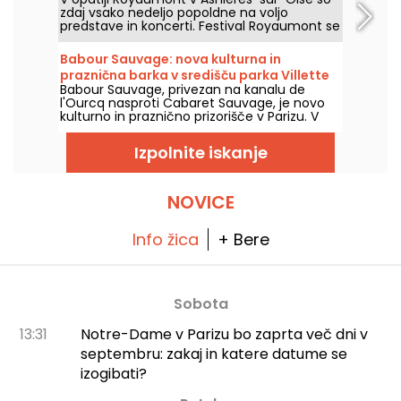
svet, ki ga ni moč najti nikjer drugje?
zdaj vsako nedeljo popoldne na voljo
predstave in koncerti. Festival Royaumont se
razvija in postaja sezona Royaumont, ki je
resnično multidisciplinarno kulturno doživetje
Babour Sauvage: nova kulturna in
v prostorih tega zgodovinskega kraja v Val-
praznična barka v središču parka Villette
d'Oise.
Babour Sauvage, privezan na kanalu de
l'Ourcq nasproti Cabaret Sauvage, je novo
kulturno in praznično prizorišče v Parizu. V
intimnem in eklektičnem okolju se združujejo
koncerti, DJ-ji, kabareti in komedije.
Izpolnite iskanje
NOVICE
Info žica
+ Bere
Sobota
13:31
Notre-Dame v Parizu bo zaprta več dni v
septembru: zakaj in katere datume se
izogibati?