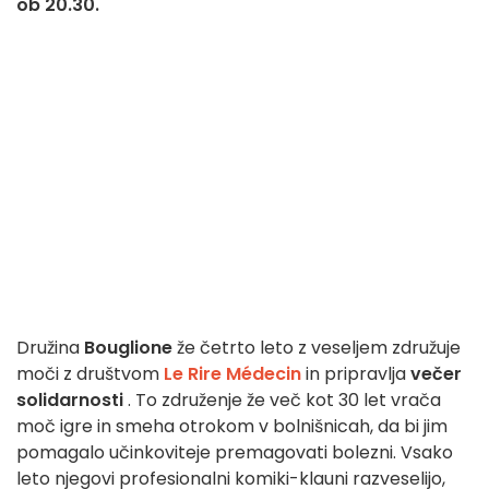
ob 20.30.
Družina
Bouglione
že četrto leto z veseljem združuje
moči z društvom
Le Rire Médecin
in pripravlja
večer
solidarnosti
. To združenje že več kot 30 let vrača
moč igre in smeha otrokom v bolnišnicah, da bi jim
pomagalo učinkoviteje premagovati bolezni.
Vsako
leto njegovi profesionalni komiki-klauni razveselijo,