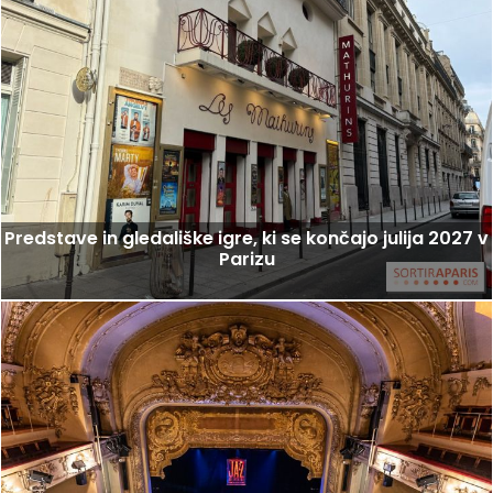
Predstave in gledališke igre, ki se končajo julija 2027 v
Parizu