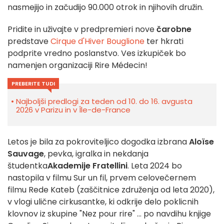
nasmejijo in začudijo 90.000 otrok in njihovih družin.
Pridite in uživajte v predpremieri nove
čarobne
predstave
Cirque d'Hiver Bouglione
ter hkrati
podprite vredno poslanstvo. Ves izkupiček bo
namenjen organizaciji Rire Médecin!
PREBERITE TUDI
Najboljši predlogi za teden od 10. do 16. avgusta
2026 v Parizu in v Île-de-France
Letos je bila za pokroviteljico dogodka izbrana
Aloïse
Sauvage
, pevka, igralka in nekdanja
študentka
Akademije Fratellini
. Leta 2024 bo
nastopila v filmu Sur un fil, prvem celovečernem
filmu Rede Kateb (zaščitnice združenja od leta 2020),
v vlogi ulične cirkusantke, ki odkrije delo poklicnih
klovnov iz skupine "Nez pour rire" ... po navdihu knjige