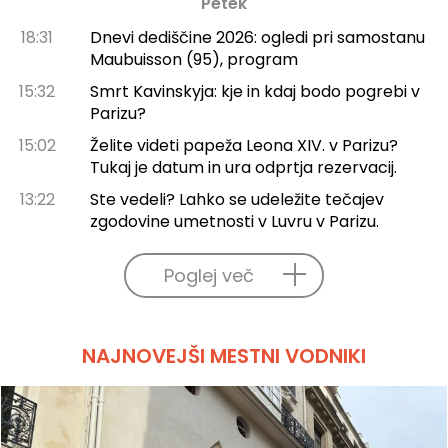
Petek
18:31
Dnevi dediščine 2026: ogledi pri samostanu
Maubuisson (95), program
15:32
Smrt Kavinskyja: kje in kdaj bodo pogrebi v
Parizu?
15:02
Želite videti papeža Leona XIV. v Parizu?
Tukaj je datum in ura odprtja rezervacij.
13:22
Ste vedeli? Lahko se udeležite tečajev
zgodovine umetnosti v Luvru v Parizu.
Poglej več
NAJNOVEJŠI MESTNI VODNIKI