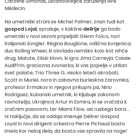
Caroline Simonds, ustanoviteljice združenja Rire
Médecin.
Na umetniški strani se Michel Palmer, znan tudi kot
gospod Lojal
, sprašuje, v kakšne
delirije
ga bodo
umetniki v novi sezoni pripeljali! Glenn Folco, nori
italijanski žongler; Régina Bouglione, odlična konjenica;
duo Rolling Wheel, ki obvlada nemško kolo kot nihče
drug; Matute, čilski klovn, ki igra Jima Carreyja; Cassie
Audiffrin, graciozna zvonarka, ki vas popelje v utišan
svet palače; Trio Three G, visoko leteči akrobati,
Scott in Muriel, nora in zabavna burleskna čarovnika,
profesor Ermakov in njegovi prikupni psi, Nirio
Rodriguez, kubanski umetnik, ki kljubuje zakonom
ravnotežja, Ukrajinca Artur in Esmira, ki se vračata k
zračnim pasovom, ter Miami Flow, asi ruskega bara....
ni naključje, da se oddaja imenuje Délire! Gospod
Loyal in novi dirigent orkestra Pierre Pichaud bosta
imela kar nekaj dela, da bosta vse spravila na noge!