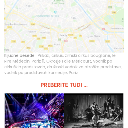
Ključne besede :
Prikaži
,
cirkus
,
zimski cirkus bouglione
,
le
Rire Médecin
,
Pariz 11
,
Okrožje Folie Méricourt
,
vodnik po
cirkuških predstavah
,
družinski vodnik za otroške predstave
,
vodnik po predstavah komedije
,
Pariz
PREBERITE TUDI ...