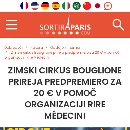
Dobrodošli
Kultura
Oddaje in humor
Zimski cirkus Bouglione prireja predpremiero za 20 € v pomoč
organizaciji Rire Médecin!
ZIMSKI CIRKUS BOUGLIONE
PRIREJA PREDPREMIERO ZA
20 € V POMOČ
ORGANIZACIJI RIRE
MÉDECIN!