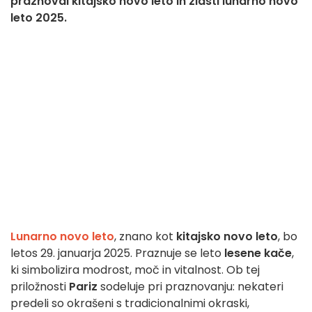
praznoval kitajsko novo leto in zlasti lunarno novo
leto 2025.
Lunarno novo leto
, znano kot
kitajsko novo leto
, bo
letos 29. januarja 2025. Praznuje se leto
lesene kače
,
ki simbolizira modrost, moč in vitalnost. Ob tej
priložnosti
Pariz
sodeluje pri praznovanju: nekateri
predeli so okrašeni s tradicionalnimi okraski,