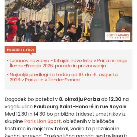
PREBERITE TUDI
Lunanov novnovo - Kitajski novo leto v Parizu in regiji
Île-de-France 2026: parade in praznovanja
Najboljši predlogi za teden od 10. do 16. avgusta
2026 v Parizu in v Île-de-France
Dogodek bo potekal v
8. okrožju Pariza
ob
12.30
na
vogalu ulice
Faubourg Saint-Honoré
in
rue Royale
.
Med 12.30 in 14.30 bo približno trideset umetnikov iz
skupine
Paris Lion Sport
, oblečenih v bleščeče
kostume in mojstrov tolkal, vodilo ta praznični in
živahni sprevod. Ta eksotična parada, sestavljena iz