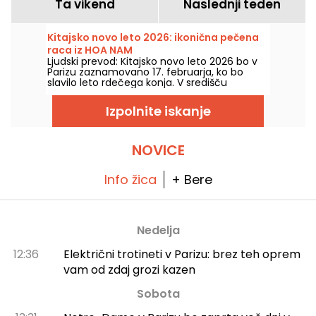
Ta vikend
Naslednji teden
Kitajsko novo leto 2026: ikonična pečena
raca iz HOA NAM
Ljudski prevod: Kitajsko novo leto 2026 bo v
Parizu zaznamovano 17. februarja, ko bo
slavilo leto rdečega konja. V središču
praznovanj ne bo manjkala značilna raca na
žaru, ki se uveljavlja kot nepogrešljiv vrhunec
Izpolnite iskanje
na tradicionalnih mizah. Da ne bi ničesar
zamudili in uživali v tem klasičnem okusu, se
podajte v restavracijo Hoa Nam, priljubljeno
destinacijo za ljubitelje azijskih okusov.
NOVICE
Info žica
+ Bere
Nedelja
12:36
Električni trotineti v Parizu: brez teh oprem
vam od zdaj grozi kazen
Sobota