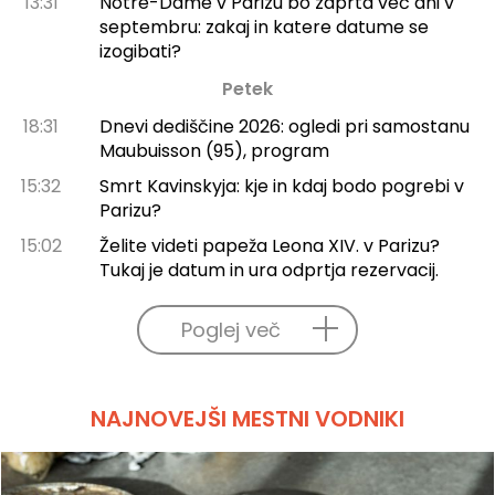
13:31
Notre-Dame v Parizu bo zaprta več dni v
septembru: zakaj in katere datume se
izogibati?
Petek
18:31
Dnevi dediščine 2026: ogledi pri samostanu
Maubuisson (95), program
15:32
Smrt Kavinskyja: kje in kdaj bodo pogrebi v
Parizu?
15:02
Želite videti papeža Leona XIV. v Parizu?
Tukaj je datum in ura odprtja rezervacij.
Poglej več
NAJNOVEJŠI MESTNI VODNIKI