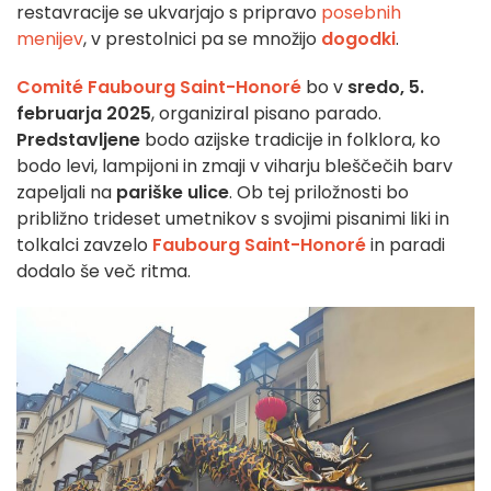
restavracije se ukvarjajo s pripravo
posebnih
menijev
, v prestolnici pa se množijo
dogodki
.
Comité Faubourg Saint-Honoré
bo v
sredo, 5.
februarja 2025
, organiziral pisano parado.
Predstavljene
bodo azijske tradicije in folklora, ko
bodo levi, lampijoni in zmaji v viharju bleščečih barv
zapeljali na
pariške ulice
. Ob tej priložnosti bo
približno trideset umetnikov s svojimi pisanimi liki in
tolkalci zavzelo
Faubourg Saint-Honoré
in paradi
dodalo še več ritma.