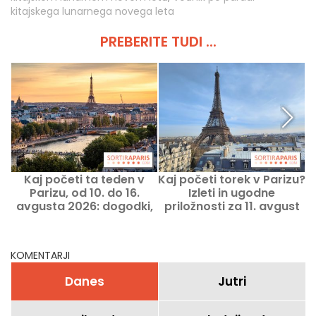
kitajskega lunarnega novega leta
PREBERITE TUDI ...
Kaj početi ta teden v
Kaj početi torek v Parizu?
Parizu, od 10. do 16.
Izleti in ugodne
avgusta 2026: dogodki,
priložnosti za 11. avgust
p
ki jih ne smete zamuditi
2026
KOMENTARJI
Danes
Jutri