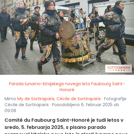
<
>
Parada lunarno-kitajskega novega leta Faubourg Saint-
Honoré
Mimo
My de Sortiraparis
,
Cécile de Sortiraparis
· Fotografije
Cécile de Sortiraparis · Posodobljeno 6. februar 2025 ob
09:08
Comité du Faubourg Saint-Honoré je tudi letos v
sredo, 5. februarja 2025, s pisano parado