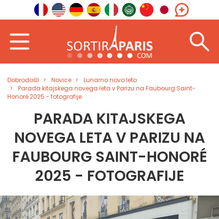
Dobrodošli
Novice
Lunarno novo leto
Parada kitajskega novega leta v Parizu na Faubourg Saint-
Honoré 2025 - fotografije
PARADA KITAJSKEGA
NOVEGA LETA V PARIZU NA
FAUBOURG SAINT-HONORÉ
2025 - FOTOGRAFIJE