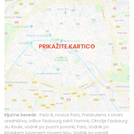
PRIKAŽITE KARTICO
Ključne besede :
Pariz 8
,
novice Pariz
,
Preizkušeno s strani
uredništva
,
odbor faubourg saint honoré
,
Okrožje Faubourg
du Roule
,
vodnik po pustni povorki
,
Pariz
,
Vodnik po
kitajskem lunarnem novem letu
,
Vodnik po paradi