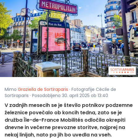
Mimo
Graziella de Sortiraparis
· Fotografije Cécile de
Sortiraparis · Posodobljeno 30. april 2025 ob 13:40
V zadnjih mesecih se je število potnikov podzemne
železnice povečalo ob koncih tedna, zato se je
družba Île-de-France Mobilités odločila okrepiti
dnevne in večerne prevozne storitve, najprej na
nekaj linijah, nato pa jih bo uvedla na vseh.