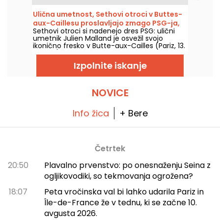
ga je zaznamovala nevarnost nevihte, se
temperature postopoma znižajo, preden se
Ulična umetnost, Sethovi otroci v Buttes-
konec tedna vrne toplejše in sončno vreme.
aux-Caillesu proslavljajo zmago PSG-ja,
Sethovi otroci si nadenejo dres PSG: ulični
Pariz 13. okrožje
umetnik Julien Malland je osvežil svojo
ikonično fresko v Butte-aux-Cailles (Pariz, 13.
okrožje), da bi proslavil zmago v Ligi prvakov
2026! In seveda, navdušeni smo.
Izpolnite iskanje
NOVICE
Info žica
+ Bere
Četrtek
20:50
Plavalno prvenstvo: po onesnaženju Seina z
ogljikovodiki, so tekmovanja ogrožena?
18:07
Peta vročinska val bi lahko udarila Pariz in
Île-de-France že v tednu, ki se začne 10.
avgusta 2026.