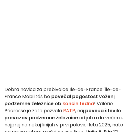
Dobra novica za prebivalce Ile-de-France: Île-de-
France Mobilités bo
povečal pogostost voženj
podzemne železnice ob
koncih tedna
! Valérie
Pécresse je zato pozvala
RATP
, naj
poveča število
prevozov podzemne železnice
od jutra do večera,
najprej na nekaj linijah v prvi polovici leta 2025, nato
pa naj se sistem razširi na vse linije.
Linije 5, 9 in 12