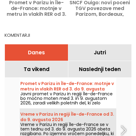
Promet v Parizu in Île-
SNCF Ouigo: novi poceni
de-France: motnje v
TGV povezave med
metru in vlakih RER od 3.
Parizom, Bordeaux,
m
do 9. avgusta 2026
Marseille in
Strasbourgom
KOMENTARJI
Danes
Jutri
Ta vikend
Naslednji teden
Promet v Parizu in Île-de-France: motnje v
metru in vlakih RER od 3. do 9. avgusta
Javni promet v Parizu in regiji Île-de-France
2026
bo močno moten med 3. in 9. avgustom
2026, zaradi velikih poletnih del, ki zelo
močno prizadenejo nekatere linije, po
navedbah RATP in SNCF.
Vreme v Parizu in regiji Île-de-France od 3.
do 9. avgusta 2026
Vreme v Parizu in regiji Île-de-France se v
tem tednu od 3. do 9. avgusta 2026 obeta
razgibano. Po izjemno vročem ponedeljku, ki