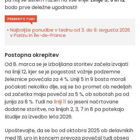
bodo prve deležne ugodnosti!
PREBERITE TUDI
Najboljše ponudbe v tednu od 3. do 9. avgusta 2026
v Parizu in Île-de-France
Postopna okrepitev
Od 8. marca se je izboljšana storitev začela izvajati
na liniji 12, kjer se je pogostost vožnje podzemne
železnice povečala za 4 %. Liniji 5 in 9 bosta morali
počakati nekoliko dlje, saj se bo promet ob nedeljah
od začetka maja povečal za 5 %, ob sobotah pa od
junija za 8 %. Tudi na
liniji 11
so jeseni načrtovane
dodatne storitve, na linijah 2, 3, 7 in 8 pa potekajo
študije za izvedbo leta 2026.
Upoštevajte, da se bo od oktobra 2025 ob delavnikih
med 18. uro in koncem prevoza povečal tudi obseg