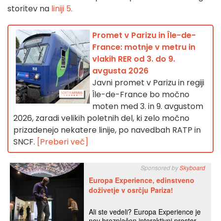
storitev na
liniji 5.
Promet v Parizu in Île-de-
France: motnje v metru in
vlakih RER od 3. do 9.
avgusta 2026
Javni promet v Parizu in regiji
Île-de-France bo močno
moten med 3. in 9. avgustom
2026, zaradi velikih poletnih del, ki zelo močno
prizadenejo nekatere linije, po navedbah RATP in
SNCF.
[Preberi več]