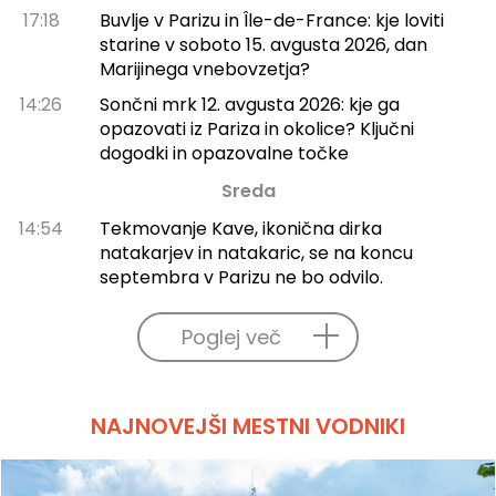
17:18
Buvlje v Parizu in Île-de-France: kje loviti
starine v soboto 15. avgusta 2026, dan
Marijinega vnebovzetja?
14:26
Sončni mrk 12. avgusta 2026: kje ga
opazovati iz Pariza in okolice? Ključni
dogodki in opazovalne točke
Sreda
14:54
Tekmovanje Kave, ikonična dirka
natakarjev in natakaric, se na koncu
septembra v Parizu ne bo odvilo.
Poglej več
NAJNOVEJŠI MESTNI VODNIKI