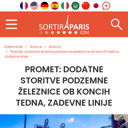
Dobrodošli
Novice
Novice
Promet: dodatne storitve podzemne železnice ob koncih tedna,
zadevne linije
PROMET: DODATNE
STORITVE PODZEMNE
ŽELEZNICE OB KONCIH
TEDNA, ZADEVNE LINIJE