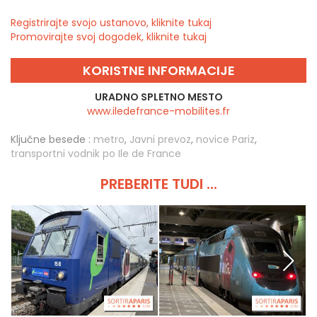
Registrirajte svojo ustanovo, kliknite tukaj
Promovirajte svoj dogodek, kliknite tukaj
KORISTNE INFORMACIJE
URADNO SPLETNO MESTO
www.iledefrance-mobilites.fr
Ključne besede :
metro
,
Javni prevoz
,
novice Pariz
,
transportni vodnik po Ile de France
PREBERITE TUDI ...