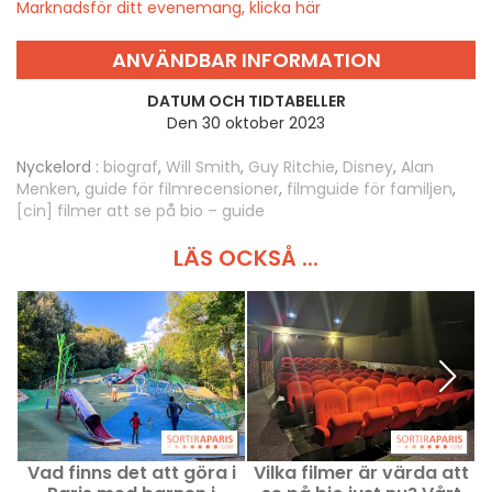
Marknadsför ditt evenemang, klicka här
ANVÄNDBAR INFORMATION
DATUM OCH TIDTABELLER
Den 30 oktober 2023
Nyckelord :
biograf
,
Will Smith
,
Guy Ritchie
,
Disney
,
Alan
Menken
,
guide för filmrecensioner
,
filmguide för familjen
,
[cin] filmer att se på bio – guide
LÄS OCKSÅ ...
Vad finns det att göra i
Vilka filmer är värda att