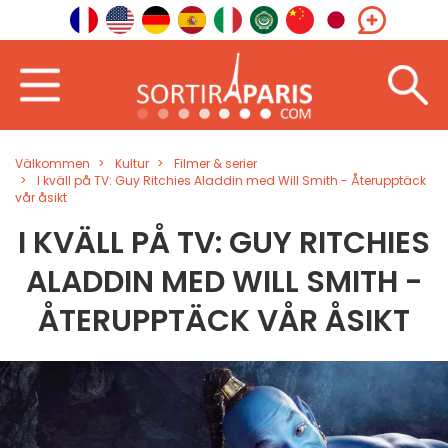
Välkommen
Kultur
Filmer & serier
I kväll på TV: Guy Ritchies Aladdin med Will Smith - Återupptäck
vår åsikt
I KVÄLL PÅ TV: GUY RITCHIES
ALADDIN MED WILL SMITH -
ÅTERUPPTÄCK VÅR ÅSIKT