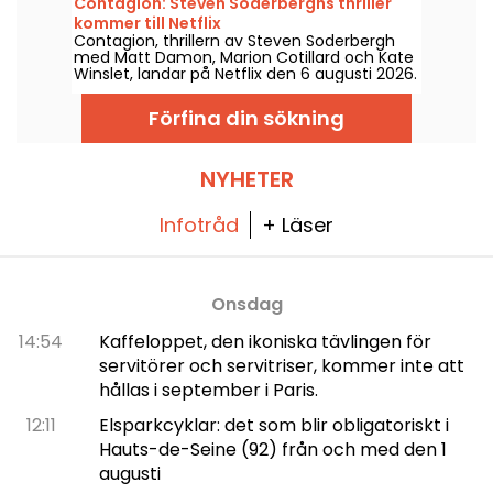
Contagion: Steven Soderberghs thriller
kommer till Netflix
Contagion, thrillern av Steven Soderbergh
med Matt Damon, Marion Cotillard och Kate
Winslet, landar på Netflix den 6 augusti 2026.
Förfina din sökning
NYHETER
Infotråd
+ Läser
Onsdag
14:54
Kaffeloppet, den ikoniska tävlingen för
servitörer och servitriser, kommer inte att
hållas i september i Paris.
12:11
Elsparkcyklar: det som blir obligatoriskt i
Hauts-de-Seine (92) från och med den 1
augusti