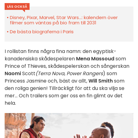
LÄS OCKSÅ
Disney, Pixar, Marvel, Star Wars...: kalendern över
filmer som väntas på bio fram till 2031
De bästa biograferna i Paris
I rollistan finns några fina namn: den egyptisk-
kanadensiska skådespelaren
Mena Massoud
som
Prince of Thieves, skådespelerskan och sångerskan
Naomi
Scott
(Terra Nova
,
Power Rangers
) som
Princess Jasmine och, bäst av allt,
Will Smith
som
den roliga genien! Tillräckligt för att du ska vilja se
mer... Och trailers som ger oss en fin glimt av det
hela.