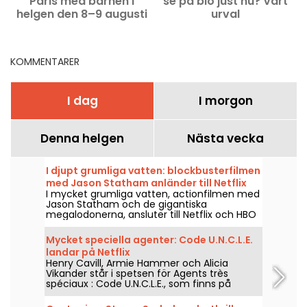
Paris med barnen i
se på bio just nu? Vårt
helgen den 8–9 augusti
urval
2026?
KOMMENTARER
I dag
I morgon
Denna helgen
Nästa vecka
I djupt grumliga vatten: blockbusterfilmen
med Jason Statham anländer till Netflix
I mycket grumliga vatten, actionfilmen med
och HBO Max
Jason Statham och de gigantiska
megalodonerna, ansluter till Netflix och HBO
Max den 2 augusti 2026.
Mycket speciella agenter: Code U.N.C.L.E.
landar på Netflix
Henry Cavill, Armie Hammer och Alicia
Vikander står i spetsen för Agents très
spéciaux : Code U.N.C.L.E., som finns på
Netflix från och med den 6 augusti 2026.