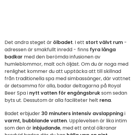
Det andra steget är
ölbadet
. I ett
stort välvt rum
-
adressen är smakfullt inredd - finns
fyra långa
badkar
med den berömda infusionen av
humleblommor, malt och öljäst. Om du är noga med
renlighet kommer du att upptäcka att till skillnad
från traditionella spa med simbassänger, där vattnet
är detsamma för alla, badar deltagarna på Royal
Beer Spa i
nytt vatten för engångsbruk
som sedan
byts ut. Dessutom är alla faciliteter helt
rena
.
Badet erbjuder
30 minuters intensiv avslappning
i
varmt, bubblande vatten
. Upplevelsen är lika intim
som den är
inbjudande
, med ett antal ölkranar