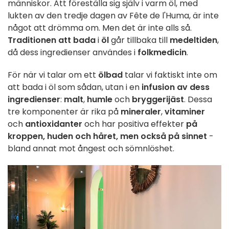
människor. Att föreställa sig själv i varm öl, med
lukten av den tredje dagen av Fête de l'Huma, är inte
något att drömma om. Men det är inte alls så.
Traditionen att bada
i
öl
går tillbaka till
medeltiden
,
då dess ingredienser användes i
folkmedicin
.
För när vi talar om ett
ölbad
talar vi faktiskt inte om
att bada i öl som sådan, utan i en
infusion av dess
ingredienser
:
malt
,
humle
och
bryggerijäst
. Dessa
tre komponenter är rika på
mineraler
,
vitaminer
och
antioxidanter
och har positiva effekter
på
kroppen, huden och håret, men också på sinnet
-
bland annat mot ångest och sömnlöshet.