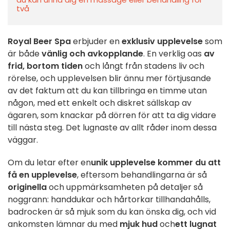
två
Royal Beer Spa
erbjuder en
exklusiv upplevelse
som
är både
vänlig och avkopplande
. En verklig oas
av
frid, bortom tiden
och långt från stadens liv och
rörelse, och upplevelsen blir ännu mer förtjusande
av det faktum att du kan tillbringa en timme utan
någon, med ett enkelt och diskret sällskap av
ägaren, som knackar på dörren för att ta dig vidare
till nästa steg. Det lugnaste av allt råder inom dessa
väggar.
Om du letar efter en
unik upplevelse kommer du att
få en upplevelse
, eftersom behandlingarna är så
originella
och uppmärksamheten på detaljer så
noggrann: handdukar och hårtorkar tillhandahålls,
badrocken är så mjuk som du kan önska dig, och vid
ankomsten lämnar du med
mjuk hud
och
ett lugnat