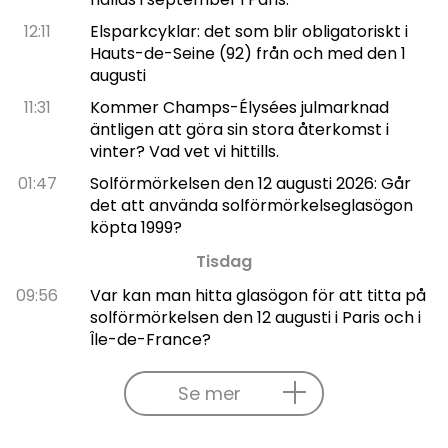
12:11
Elsparkcyklar: det som blir obligatoriskt i
Hauts-de-Seine (92) från och med den 1
augusti
11:31
Kommer Champs-Élysées julmarknad
äntligen att göra sin stora återkomst i
vinter? Vad vet vi hittills.
01:47
Solförmörkelsen den 12 augusti 2026: Går
det att använda solförmörkelseglasögon
köpta 1999?
Tisdag
09:56
Var kan man hitta glasögon för att titta på
solförmörkelsen den 12 augusti i Paris och i
Île-de-France?
Se mer