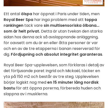
Ett antal
ölspa
har öppnat i Paris under tiden, men
Royal Beer Spa
har inga problem med att
toppa
rankingen
tack vare
sin multisensoriska ölbana...
som är helt privat.
Detta är utan tvekan den starka
sidan hos denna ack så avslappnande anläggning,
för oavsett om du är en eller åtta personer är var
och en av de tre etapperna i banan reserverad för
dig.
Fördjupning och absolut integritet garanteras
.
Royal Beer Spa-upplevelsen, som förklaras i detalj av
det förtjusande paret Ingrid och Mickaël, täcker en
yta på 150 m2 och består av tre steg. Upplevelsen
börjar logiskt nog med
en 15 minuter lång nordisk
bastu
för att öppna porerna, förbereda huden och
slappna av i musklerna.