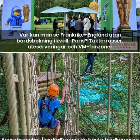
Var kan man se Frankrike–England utan
bordsbokning i kväll i Paris? Takterrasser,
uteserveringar och VM-fanzoner
Accrobranche i Île-de-France: de bästa trädkurserna