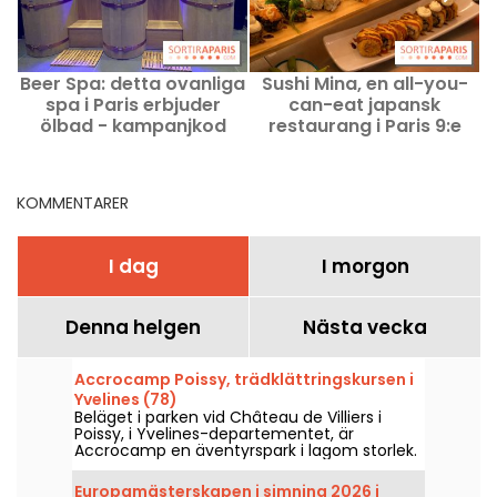
Beer Spa: detta ovanliga
Sushi Mina, en all-you-
A
spa i Paris erbjuder
can-eat japansk
ölbad - kampanjkod
restaurang i Paris 9:e
arrondissement med
beställning via surfplatta
KOMMENTARER
I dag
I morgon
Denna helgen
Nästa vecka
Accrocamp Poissy, trädklättringskursen i
Yvelines (78)
Beläget i parken vid Château de Villiers i
Poissy, i Yvelines-departementet, är
Accrocamp en äventyrspark i lagom storlek.
Med sin årliga återöppning i slutet av mars
är denna plats i naturen den perfekta miljön
Europamästerskapen i simning 2026 i