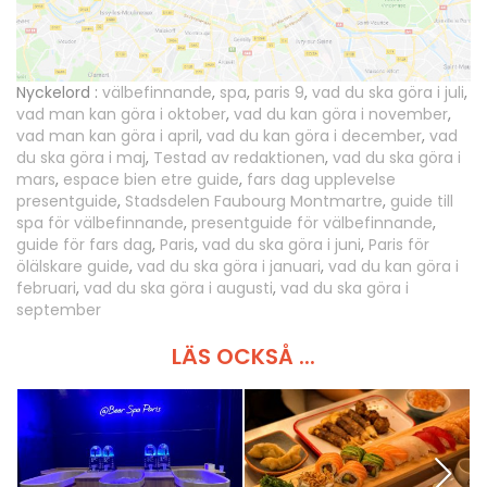
Nyckelord :
välbefinnande
,
spa
,
paris 9
,
vad du ska göra i juli
,
vad man kan göra i oktober
,
vad du kan göra i november
,
vad man kan göra i april
,
vad du kan göra i december
,
vad
du ska göra i maj
,
Testad av redaktionen
,
vad du ska göra i
mars
,
espace bien etre guide
,
fars dag upplevelse
presentguide
,
Stadsdelen Faubourg Montmartre
,
guide till
spa för välbefinnande
,
presentguide för välbefinnande
,
guide för fars dag
,
Paris
,
vad du ska göra i juni
,
Paris för
ölälskare guide
,
vad du ska göra i januari
,
vad du kan göra i
februari
,
vad du ska göra i augusti
,
vad du ska göra i
september
LÄS OCKSÅ ...