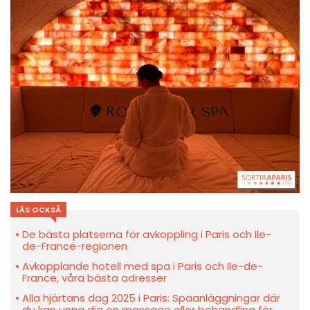
LÄS OCKSÅ
De bästa platserna för avkoppling i Paris och Ile-
de-France-regionen
Avkopplande hotell med spa i Paris och Ile-de-
France, våra bästa adresser
Alla hjärtans dag 2025 i Paris: Spaanläggningar där
du kan unna dig en massage eller behandling för