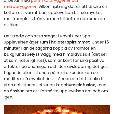
arbetar med
parisiska bryggerier och
mikrobryggerier
. Vilken njutning det är att dricka en
kall öl i ett varmt bad; upplevelsen blir så mycket
mer komplett, från värmen till doften och smaken
av ölen.
Det tredje och sista steget i Royal Beer Spa-
upplevelsen äger
rum i haloterapirummet
. Under
15
minuter
kan deltagarna koppla av framför en
bakgrundsbelyst vägg med himalayasalt
(det ser
ut som naturligt ljus!), som är känt för sina positiva
effekter på andningen och den avslappning det ger.
Liggande eller sittande på mjuka kuddar kan du
meditera så mycket du vill. Sedan är det tillbaka till
ytan och staden, efter en kopp
humleinfusion
, med
en önskan om att fortsätta upplevelsen om och om
igen.