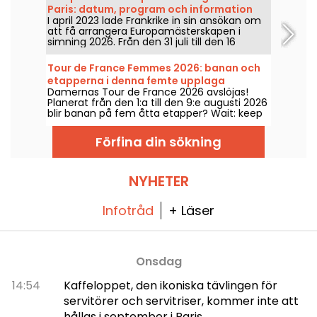
för att ge sig ut bland träden.
Paris: datum, program och information
I april 2023 lade Frankrike in sin ansökan om
om tävlingen
att få arrangera Europamästerskapen i
simning 2026. Från den 31 juli till den 16
augusti väntar Centre Aquatique Olympique
på att du kommer för att heja på våra
Tour de France Femmes 2026: banan och
simmare. Här är all information du behöver
etapperna i denna femte upplaga
känna till om tävlingen och grenarna!
Damernas Tour de France 2026 avslöjas!
Planerat från den 1:a till den 9:e augusti 2026
blir banan på fem åtta etapper? Wait: keep
consistent: 9 etapper. Start i Schweiz och
mål i Nice. Ta reda på vad som väntar i år.
Förfina din sökning
NYHETER
Infotråd
+ Läser
Onsdag
14:54
Kaffeloppet, den ikoniska tävlingen för
servitörer och servitriser, kommer inte att
hållas i september i Paris.