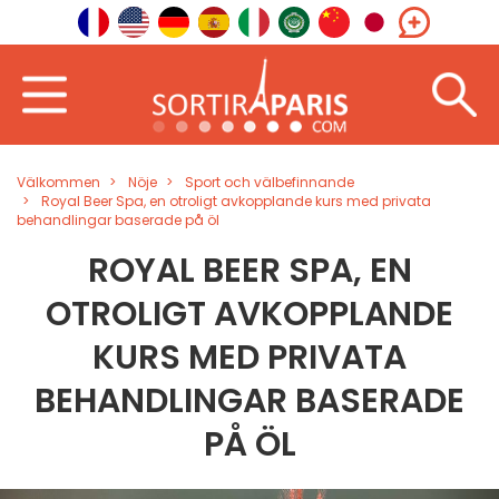
Välkommen
Nöje
Sport och välbefinnande
Royal Beer Spa, en otroligt avkopplande kurs med privata
behandlingar baserade på öl
ROYAL BEER SPA, EN
OTROLIGT AVKOPPLANDE
KURS MED PRIVATA
BEHANDLINGAR BASERADE
PÅ ÖL