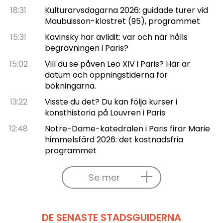
18:31
Kulturarvsdagarna 2026: guidade turer vid
Maubuisson-klostret (95), programmet
15:31
Kavinsky har avlidit: var och när hålls
begravningen i Paris?
15:02
Vill du se påven Leo XIV i Paris? Här är
datum och öppningstiderna för
bokningarna.
13:22
Visste du det? Du kan följa kurser i
konsthistoria på Louvren i Paris
12:48
Notre-Dame-katedralen i Paris firar Marie
himmelsfärd 2026: det kostnadsfria
programmet
Se mer
DE SENASTE STADSGUIDERNA