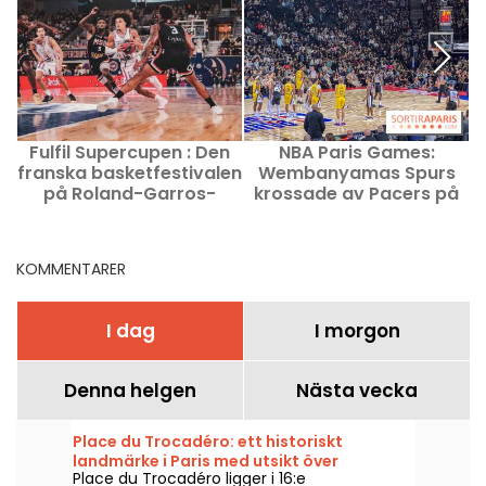
Fulfil Supercupen : Den
NBA Paris Games:
franska basketfestivalen
Wembanyamas Spurs
på Roland-Garros-
krossade av Pacers på
stadion
Accor Arena
KOMMENTARER
I dag
I morgon
Denna helgen
Nästa vecka
Place du Trocadéro: ett historiskt
landmärke i Paris med utsikt över
Place du Trocadéro ligger i 16:e
Eiffeltornet