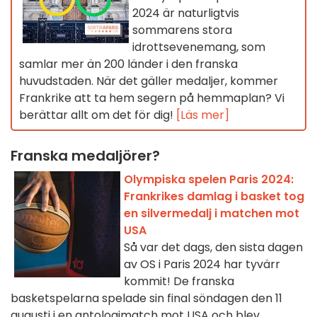
2024 är naturligtvis
sommarens stora
idrottsevenemang, som
samlar mer än 200 länder i den franska
huvudstaden. När det gäller medaljer, kommer
Frankrike att ta hem segern på hemmaplan? Vi
berättar allt om det för dig!
[Läs mer]
Franska medaljörer?
Olympiska spelen Paris 2024:
Frankrikes damlag i basket tog
en silvermedalj i matchen mot
USA
Så var det dags, den sista dagen
av OS i Paris 2024 har tyvärr
kommit! De franska
basketspelarna spelade sin final söndagen den 11
augusti i en antologimatch mot USA och blev