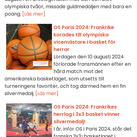
olympiska tvåor, missade guldmedaljen med bara en
poäng.
[Läs mer]
OS Paris 2024: Frankrike
korades till olympiska
vicemästare i basket för
herrar
Lördagen den 10 augusti 2024
förlorade fransmännen efter en
hård match mot det
amerikanska basketlaget, som utsetts till
turneringens favoriter, och tog därmed hem en fin
silvermedalj.
[Läs mer]
OS Paris 2024: Frankrikes
herrlag i 3x3 basket vinner
silvermedalj!
I år, inför OS i Paris 2024, står det
franska 3x3-basketlaget i