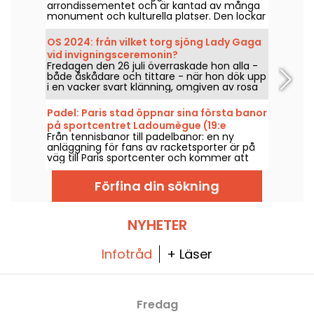
arrondissementet och är kantad av många
monument och kulturella platser. Den lockar
både turister och Parisbor som bott här hela
livet tack vare den oslagbara utsikten över
OS 2024: från vilket torg sjöng Lady Gaga
Eiffeltornet.
vid invigningsceremonin?
Fredagen den 26 juli överraskade hon alla -
både åskådare och tittare - när hon dök upp
i en vacker svart klänning, omgiven av rosa
pompoms. Men var befann sig sångerskan?
Är arenan öppen för allmänheten?
Padel: Paris stad öppnar sina första banor
på sportcentret Ladoumègue (19:e
Från tennisbanor till padelbanor: en ny
arrondissementet)
anläggning för fans av racketsporter är på
väg till Paris sportcenter och kommer att
öppna snart.
Förfina din sökning
NYHETER
Infotråd
+ Läser
Fredag