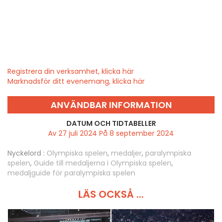
Registrera din verksamhet, klicka här
Marknadsför ditt evenemang, klicka här
ANVÄNDBAR INFORMATION
DATUM OCH TIDTABELLER
Av 27 juli 2024 På 8 september 2024
Nyckelord :
Olympiska spelen
,
medaljer
,
paralympiska
spelen
,
Guide till medaljerna i Olympiska spelen
,
medaljguide för paralympiska spelen
LÄS OCKSÅ ...