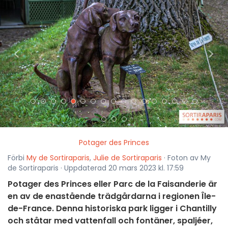
<
>
Potager des Princes
Förbi
My de Sortiraparis
,
Julie de Sortiraparis
· Foton av My
de Sortiraparis · Uppdaterad 20 mars 2023 kl. 17:59
Potager des Princes eller Parc de la Faisanderie är
en av de enastående trädgårdarna i regionen Île-
de-France. Denna historiska park ligger i Chantilly
och ståtar med vattenfall och fontäner, spaljéer,