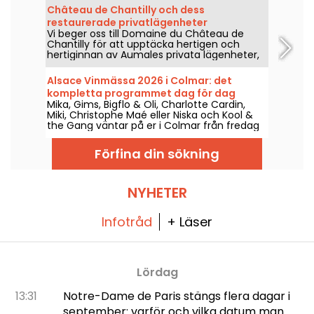
Kommunikationsrum, magi- eller
Château de Chantilly och dess
teaterworkshops, pololektioner, ridning,
restaurerade privatlägenheter
inomhus- eller utomhuspooler - allt är
Vi beger oss till Domaine du Château de
planerat för att vuxna och barn ska ha det
Chantilly för att upptäcka hertigen och
så bra som möjligt!
hertiginnan av Aumales privata lägenheter,
som återinvigdes i början av 2019. Upptäck
de enda furstliga lägenheterna från
Alsace Vinmässa 2026 i Colmar: det
julimonarkin som har bevarats i sin helhet i
kompletta programmet dag för dag
Frankrike. Ett besök som måste göras.
Mika, Gims, Bigflo & Oli, Charlotte Cardin,
Miki, Christophe Maé eller Niska och Kool &
the Gang väntar på er i Colmar från fredag
31 juli till söndag 9 augusti nästa år, i
samband med upplagan 2026 av Alsace
Förfina din sökning
Vinmässa. Upptäck hela dag-för-dag-
programmet!
NYHETER
Infotråd
+ Läser
Lördag
13:31
Notre-Dame de Paris stängs flera dagar i
september: varför och vilka datum man