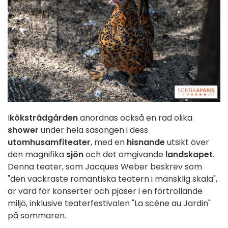
I
köksträdgården
anordnas också en rad olika
shower
under hela säsongen
i dess
utomhusamfiteater
, med en
hisnande
utsikt över
den magnifika
sjön
och det omgivande
landskapet
.
Denna teater, som Jacques Weber beskrev som
"den vackraste romantiska teatern i mänsklig skala",
är värd för konserter och pjäser i en förtrollande
miljö, inklusive teaterfestivalen "La scène au Jardin"
på sommaren.