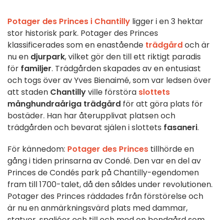
Potager des Princes i Chantilly
ligger i en 3 hektar
stor historisk park. Potager des Princes
klassificerades som en enastående
trädgård
och är
nu en
djurpark
, vilket gör den till ett riktigt paradis
för
familjer
. Trädgården skapades av en entusiast
och togs över av Yves Bienaimé, som var ledsen över
att staden
Chantilly
ville förstöra
slottets
månghundraåriga trädgård
för att göra plats för
bostäder. Han har återupplivat platsen och
trädgården och bevarat själen i slottets
fasaneri
.
För kännedom:
Potager des Princes
tillhörde en
gång i tiden prinsarna av Condé. Den var en del av
Princes de Condés park på Chantilly-egendomen
fram till 1700-talet, då den såldes under revolutionen.
Potager des Princes räddades från förstörelse och
är nu en anmärkningsvärd plats med dammar,
statyer, spaljéer och till och med en bondgård som