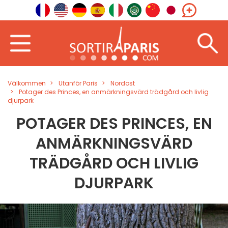
Välkommen
Utanför Paris
Nordost
Potager des Princes, en anmärkningsvärd trädgård och livlig
djurpark
POTAGER DES PRINCES, EN
ANMÄRKNINGSVÄRD
TRÄDGÅRD OCH LIVLIG
DJURPARK