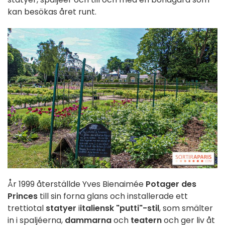
kan besökas året runt.
År 1999 återställde Yves Bienaimée
Potager des
Princes
till sin forna glans och installerade ett
trettiotal
statyer
i
italiensk "putti"-stil
, som smälter
in i spaljéerna,
dammarna
och
teatern
och ger liv åt