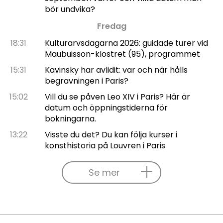
bör undvika?
Fredag
18:31
Kulturarvsdagarna 2026: guidade turer vid
Maubuisson-klostret (95), programmet
15:31
Kavinsky har avlidit: var och när hålls
begravningen i Paris?
15:02
Vill du se påven Leo XIV i Paris? Här är
datum och öppningstiderna för
bokningarna.
13:22
Visste du det? Du kan följa kurser i
konsthistoria på Louvren i Paris
Se mer