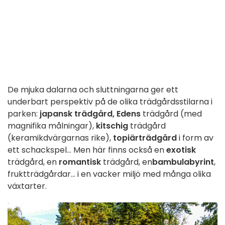
De mjuka dalarna och sluttningarna ger ett
underbart perspektiv på de olika trädgårdsstilarna i
parken:
japansk trädgård,
Edens
trädgård (med
magnifika målningar),
kitschig
trädgård
(keramikdvärgarnas rike),
topiärträdgård
i form av
ett schackspel... Men här finns också en
exotisk
trädgård, en
romantisk
trädgård, en
bambulabyrint
,
fruktträdgårdar... i en vacker miljö med många olika
växtarter.