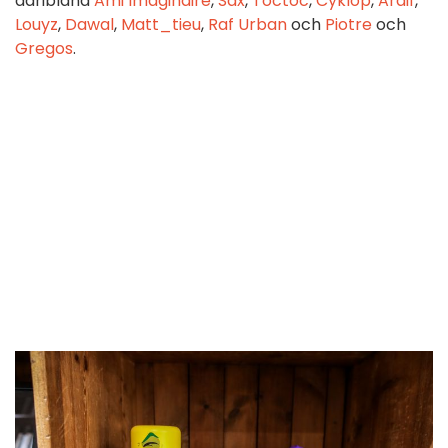
däribland
Ami Imaginaire
,
Sax
,
Toctoc
,
Cyklop
,
Ardif
,
Louyz
,
Dawal
,
Matt_tieu
,
Raf Urban
och
Piotre
och
Gregos
.