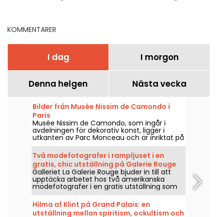
KOMMENTARER
I dag
I morgon
Denna helgen
Nästa vecka
Bilder från Musée Nissim de Camondo i
Paris
Musée Nissim de Camondo, som ingår i
avdelningen för dekorativ konst, ligger i
utkanten av Parc Monceau och är inriktat på
fransk dekorativ konst från andra hälften av
1600-talet.
Två modefotografer i rampljuset i en
gratis, chic utställning på Galerie Rouge
Galleriet La Galerie Rouge bjuder in till att
upptäcka arbetet hos två amerikanska
modefotografer i en gratis utställning som
visas 29 maj–19 september 2026.
Hilma af Klint på Grand Palais: en
utställning mellan spiritism, ockultism och