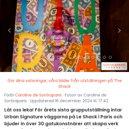
<
>
Gör dina satsningar, våra bilder från utställningen på The
Shack
Förbi
Caroline de Sortiraparis
· Foton av Caroline de
Sortiraparis · Uppdaterad 16 december 2024 kl. 17:42
Låt oss leka! För årets sista grupputställning intar
Urban Signature väggarna på Le Shack i Paris och
bjuder in över 30 gatukonstnärer att skapa verk