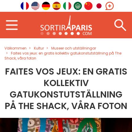
Välkommen
Kultur
Museer och utställningar
Faites vos jeux: en gratis kollektiv gatukonstutställning på The
Shack, våra foton
FAITES VOS JEUX: EN GRATIS
KOLLEKTIV
GATUKONSTUTSTÄLLNING
PÅ THE SHACK, VÅRA FOTON