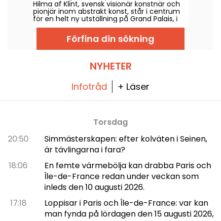
Hilma af Klint, svensk visionär konstnär och
abstraktion
pionjär inom abstrakt konst, står i centrum
för en helt ny utställning på Grand Palais, i
samarbete med Centre Pompidou, 6 maj–
30 augusti 2026. Hennes mystiska verk,
Förfina din sökning
närda av spiritism och det ockulta, visas för
första gången i Frankrike i en presentation
som samlar nästan alla verk ur cykeln
Templets målningar, hennes största bedrift.
NYHETER
Infotråd
+ Läser
Torsdag
20:50
Simmästerskapen: efter kolväten i Seinen,
är tävlingarna i fara?
18:06
En femte värmebölja kan drabba Paris och
Île-de-France redan under veckan som
inleds den 10 augusti 2026.
17:18
Loppisar i Paris och Île-de-France: var kan
man fynda på lördagen den 15 augusti 2026,