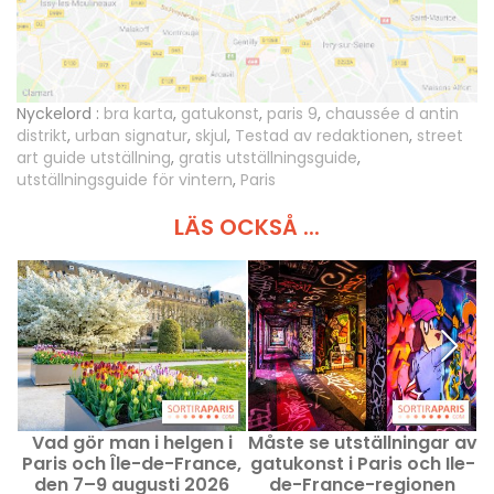
Nyckelord :
bra karta
,
gatukonst
,
paris 9
,
chaussée d antin
distrikt
,
urban signatur
,
skjul
,
Testad av redaktionen
,
street
art guide utställning
,
gratis utställningsguide
,
utställningsguide för vintern
,
Paris
LÄS OCKSÅ ...
Vad gör man i helgen i
Måste se utställningar av
Paris och Île-de-France,
gatukonst i Paris och Ile-
den 7–9 augusti 2026
de-France-regionen
ö