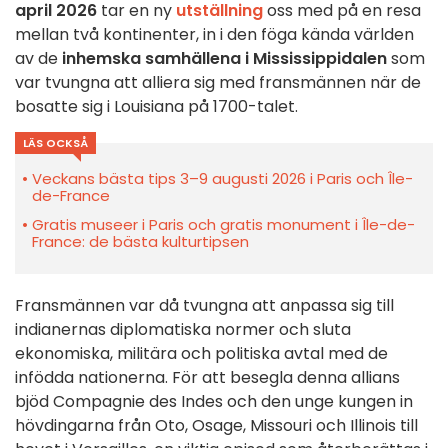
april 2026
tar en ny
utställning
oss med på en resa
mellan två kontinenter, in i den föga kända världen
av de
inhemska samhällena i Mississippidalen
som
var tvungna att alliera sig med fransmännen när de
bosatte sig i Louisiana på 1700-talet.
LÄS OCKSÅ
Veckans bästa tips 3–9 augusti 2026 i Paris och Île-
de-France
Gratis museer i Paris och gratis monument i Île-de-
France: de bästa kulturtipsen
Fransmännen var då tvungna att anpassa sig till
indianernas diplomatiska normer och sluta
ekonomiska, militära och politiska avtal med de
infödda nationerna. För att besegla denna allians
bjöd Compagnie des Indes och den unge kungen in
hövdingarna från Oto, Osage, Missouri och Illinois till