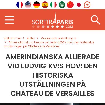
Välkommen
Kultur
Museer och utställningar
Amerindianska allierade vid Ludvig XV:s hov: den historiska
utställningen på Château de Versailles
AMERINDIANSKA ALLIERADE
VID LUDVIG XV:S HOV: DEN
HISTORISKA
UTSTÄLLNINGEN PÅ
CHÂTEAU DE VERSAILLES