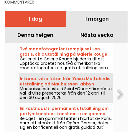
KOMMENTARER
I dag
I morgon
Denna helgen
Nästa vecka
Två modefotografer i rampljuset i en
gratis, chic utställning på Galerie Rouge
Galleriet La Galerie Rouge bjuder in till att
upptäcka arbetet hos två amerikanska
modefotografer i en gratis utställning som
visas 29 maj–19 september 2026.
Inkarna: våra foton från Yosra Mojtahedis
utställning på Maubuisson-abbyn
Maubuissons kloster i Saint-Ouen-l’Aumône i
Val-d’Oise presenterar från den 12 april till
den 30 augusti 2026
samtidskonstutställningen Inkarna – de
sakrala metamorfoserna, ledd av Yosra
En kostnadsfri permanent utställning om
Mojtahedi tillsammans med Elsa Guillaume
parfymkonstens konst mitt i en gammal
och Magdalena Abakanowicz. I detta
Beläget i en gammal teater i hjärtat av Paris,
parisisk teater
program möter det heliga, kroppen,
bara ett stenkast från Opéra Garnier, döljer
materien och livets förvandlingar ett samtal
sig en konfidentiell och gratis guidad tur:
inom en bevarad plats ägnad åt samtida
Théâtre du Parfum, ett litet historiskt