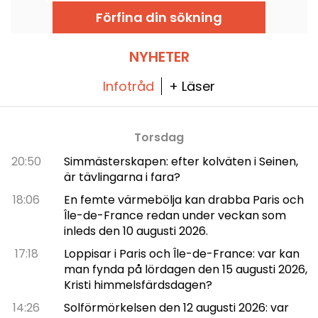
skapande.
museum ägnat åt konsten parfym. Vi
Förfina din sökning
berättar mer!
NYHETER
Infotråd
+ Läser
Torsdag
20:50
Simmästerskapen: efter kolväten i Seinen,
är tävlingarna i fara?
18:06
En femte värmebölja kan drabba Paris och
Île-de-France redan under veckan som
inleds den 10 augusti 2026.
17:18
Loppisar i Paris och Île-de-France: var kan
man fynda på lördagen den 15 augusti 2026,
Kristi himmelsfärdsdagen?
14:26
Solförmörkelsen den 12 augusti 2026: var