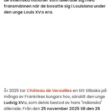
de inhemska nationer som allierade sig med
fransmännen när de bosatte sig i Louisiana under
den unge Louis XV:s era.
År 2025 tar
Château de Versailles
en titt tillbaka på
många av Frankrikes kungars hov, särskilt den unge
Ludvig XV:
s, som delvis bestod av hans "indianska"
allierade. Från den
25 november 2025 till den 26