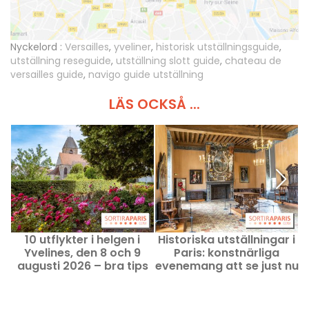
Nyckelord :
Versailles
,
yveliner
,
historisk utställningsguide
,
utställning reseguide
,
utställning slott guide
,
chateau de
versailles guide
,
navigo guide utställning
LÄS OCKSÅ ...
10 utflykter i helgen i
Historiska utställningar i
Yvelines, den 8 och 9
Paris: konstnärliga
ö
augusti 2026 – bra tips
evenemang att se just nu
n