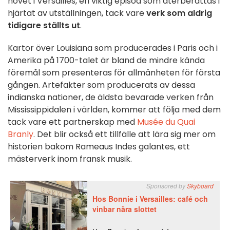
hovet i Versailles, en viktig episod som återberättas i
hjärtat av utställningen, tack vare
verk som aldrig
tidigare ställts ut
.
Kartor över Louisiana som producerades i Paris och i
Amerika på 1700-talet är bland de mindre kända
föremål som presenteras för allmänheten för första
gången. Artefakter som producerats av dessa
indianska nationer, de äldsta bevarade verken från
Mississippidalen i världen, kommer att följa med dem
tack vare ett partnerskap med
Musée du Quai
Branly
. Det blir också ett tillfälle att lära sig mer om
historien bakom Rameaus Indes galantes, ett
mästerverk inom fransk musik.