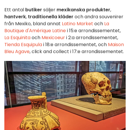
Ett antal
butiker
säljer
mexikanska produkter
,
hantverk
,
traditionella kläder
och andra souvenirer
från Mexiko, bland annat
Latino Market
och
La
Boutique d'Amérique Latine
i 15:e arrondissementet,
La Esquinita
och
Mexicoeur
i 2:a arrondissementet,
Tienda Esquipula
i 18:e arrondissementet, och
Maison
Bleu Agave
, click and collect i 17:e arrondissementet.