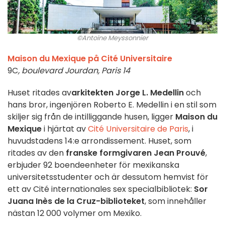
©Antoine Meyssonnier
Maison du Mexique på Cité Universitaire
9C
, boulevard Jourdan, Paris 14
Huset ritades av
arkitekten Jorge L. Medellin
och
hans bror, ingenjören Roberto E. Medellin i en stil som
skiljer sig från de intilliggande husen, ligger
Maison du
Mexique
i hjärtat av
Cité Universitaire de Paris
, i
huvudstadens 14:e arrondissement. Huset, som
ritades av den
franske formgivaren Jean Prouvé
,
erbjuder 92 boendeenheter för mexikanska
universitetsstudenter och är dessutom hemvist för
ett av Cité internationales sex specialbibliotek:
Sor
Juana Inès de la Cruz-biblioteket
, som innehåller
nästan 12 000 volymer om Mexiko.