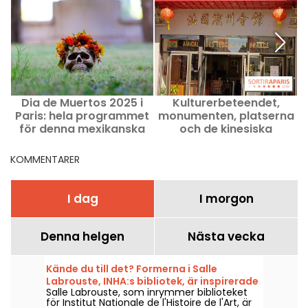
Dia de Muertos 2025 i
Kulturerbeteendet,
V
Paris: hela programmet
monumenten, platserna
i
för denna mexikanska
och de kinesiska
högtid
kvarteren i Paris
KOMMENTARER
I dag
I morgon
Denna helgen
Nästa vecka
Kände du till det? Formerna i Salle
Labrouste, INHA:s bibliotek, är inspirerade
Salle Labrouste, som inrymmer biblioteket
av klänningar.
för Institut Nationale de l'Histoire de l'Art, är