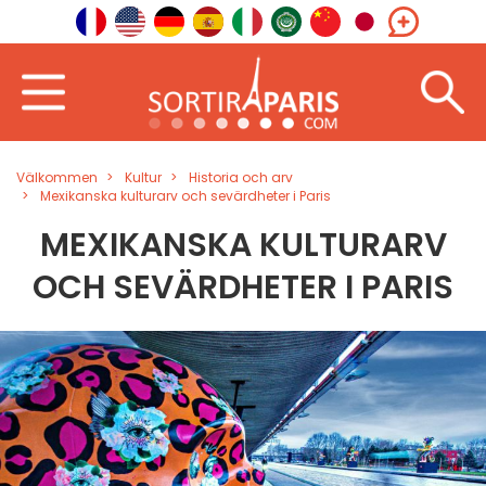
Välkommen
Kultur
Historia och arv
Mexikanska kulturarv och sevärdheter i Paris
MEXIKANSKA KULTURARV
OCH SEVÄRDHETER I PARIS