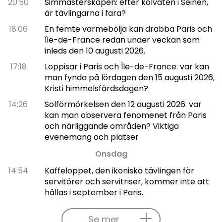
20:50
Simmästerskapen: efter kolväten i Seinen,
är tävlingarna i fara?
18:06
En femte värmebölja kan drabba Paris och
Île-de-France redan under veckan som
inleds den 10 augusti 2026.
17:18
Loppisar i Paris och Île-de-France: var kan
man fynda på lördagen den 15 augusti 2026,
Kristi himmelsfärdsdagen?
14:26
Solförmörkelsen den 12 augusti 2026: var
kan man observera fenomenet från Paris
och närliggande områden? Viktiga
evenemang och platser
Onsdag
14:54
Kaffeloppet, den ikoniska tävlingen för
servitörer och servitriser, kommer inte att
hållas i september i Paris.
Se mer