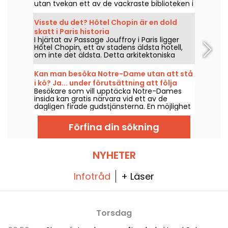
utan tvekan ett av de vackraste biblioteken i
Paris, om inte det vackraste. Med sin
ovanliga arkitektur berättar vi allt om dess
Visste du det? Hôtel Chopin är en dold
historia och inspiration.
skatt i Paris historia
I hjärtat av Passage Jouffroy i Paris ligger
Hôtel Chopin, ett av stadens äldsta hotell,
om inte det äldsta. Detta arkitektoniska
underverk har varit öppet sedan 1846 och är
öppet året runt för alla som vill ta ett steg
Kan man besöka Notre-Dame utan att stå
tillbaka i tiden. Vi ska avslöja några
i kö? Ja... under förutsättning att följa
hemligheter om denna historiska plats.
Besökare som vill upptäcka Notre-Dames
några regler
insida kan gratis närvara vid ett av de
dagligen firade gudstjänsterna. En möjlighet
som är öppen för alla, så länge man i första
hand kommer för att delta i firandet eller
Förfina din sökning
helt följer hur ceremonin går till. Här förklarar
vi vad man behöver veta.
NYHETER
Infotråd
+ Läser
Torsdag