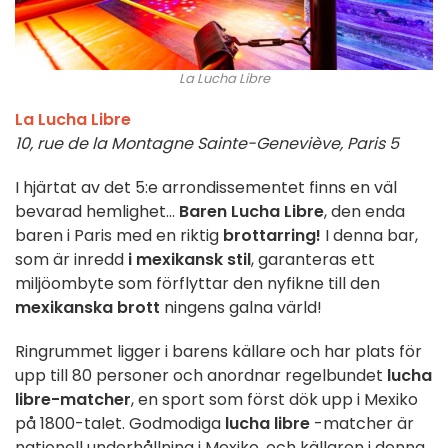
La Lucha Libre
La Lucha Libre
10, rue de la Montagne Sainte-Geneviève, Paris 5
I hjärtat av det 5:e arrondissementet finns en väl
bevarad hemlighet...
Baren Lucha Libre
, den enda
baren i Paris med en riktig
brottarring!
I denna bar,
som är inredd
i mexikansk stil
, garanteras ett
miljöombyte som förflyttar den nyfikne till den
mexikanska brott
ningens galna värld!
Ringrummet ligger i barens källare och har plats för
upp till 80 personer och anordnar regelbundet
lucha
libre-matcher
, en sport som först dök upp i Mexiko
på 1800-talet. Godmodiga
lucha libre
-matcher är
nationell underhållning i Mexiko, och källaren i denna