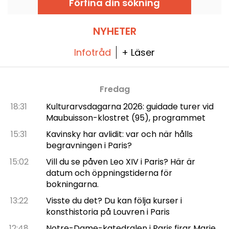
Förfina din sökning
Disney-parkerna.
NYHETER
Infotråd
+ Läser
Fredag
18:31
Kulturarvsdagarna 2026: guidade turer vid
Maubuisson-klostret (95), programmet
15:31
Kavinsky har avlidit: var och när hålls
begravningen i Paris?
15:02
Vill du se påven Leo XIV i Paris? Här är
datum och öppningstiderna för
bokningarna.
13:22
Visste du det? Du kan följa kurser i
konsthistoria på Louvren i Paris
12:48
Notre-Dame-katedralen i Paris firar Marie