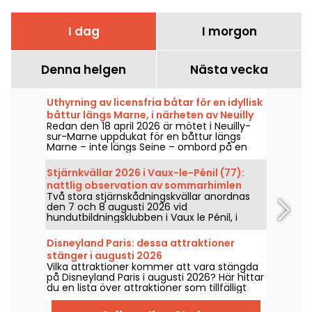
I dag
I morgon
Denna helgen
Nästa vecka
Uthyrning av licensfria båtar för en idyllisk
båttur längs Marne, i närheten av Neuilly
Redan den 18 april 2026 är mötet i Neuilly-
(93)
sur-Marne uppdukat för en båttur längs
Marne – inte längs Seine – ombord på en
båt där inget körkort krävs.
Stjärnkvällar 2026 i Vaux-le-Pénil (77):
nattlig observation av sommarhimlen
Två stora stjärnskådningskvällar anordnas
den 7 och 8 augusti 2026 vid
hundutbildningsklubben i Vaux le Pénil, i
samband med den nya upplagan av
Stjärnornas nätter.
Disneyland Paris: dessa attraktioner
stänger i augusti 2026
Vilka attraktioner kommer att vara stängda
på Disneyland Paris i augusti 2026? Här hittar
du en lista över attraktioner som tillfälligt
inte är tillgängliga på grund av underhåll eller
renovering – så kan du planera ditt besök i