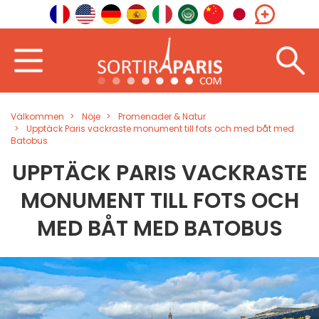
Välkommen
Nöje
Promenader & Natur
Upptäck Paris vackraste monument till fots och med båt med
Batobus
UPPTÄCK PARIS VACKRASTE
MONUMENT TILL FOTS OCH
MED BÅT MED BATOBUS