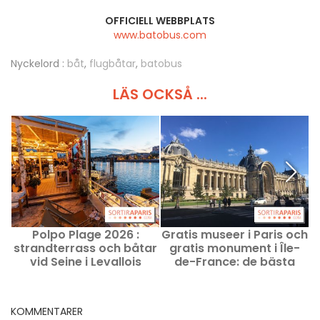
OFFICIELL WEBBPLATS
www.batobus.com
Nyckelord :
båt
,
flugbåtar
,
batobus
LÄS OCKSÅ ...
Polpo Plage 2026 :
Gratis museer i Paris och
strandterrass och båtar
gratis monument i Île-
vid Seine i Levallois
de-France: de bästa
kulturtipsen
KOMMENTARER