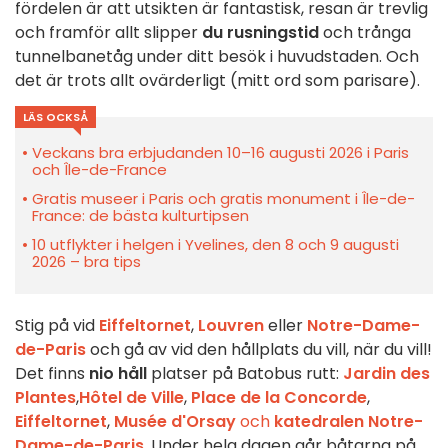
fördelen är att utsikten är fantastisk, resan är trevlig
och framför allt slipper
du rusningstid
och trånga
tunnelbanetåg under ditt besök i huvudstaden. Och
det är trots allt ovärderligt (mitt ord som parisare).
LÄS OCKSÅ
Veckans bra erbjudanden 10–16 augusti 2026 i Paris
och Île-de-France
Gratis museer i Paris och gratis monument i Île-de-
France: de bästa kulturtipsen
10 utflykter i helgen i Yvelines, den 8 och 9 augusti
2026 – bra tips
Stig på vid
Eiffeltornet
,
Louvren
eller
Notre-Dame-
de-Paris
och gå av vid den hållplats du vill, när du vill!
Det finns
nio håll
platser på Batobus rutt:
Jardin des
Plantes
,
Hôtel de Ville
,
Place de la Concorde
,
Eiffeltornet
,
Musée d'Orsay
och
katedralen Notre-
Dame-de-Paris
. Under hela dagen går båtarna på