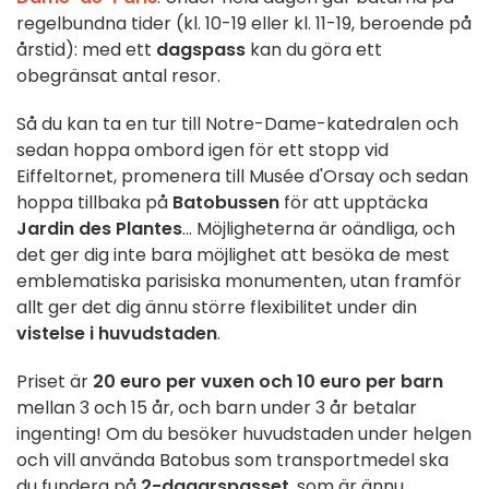
regelbundna tider (kl. 10-19 eller kl. 11-19, beroende på
årstid): med ett
dagspass
kan du göra ett
obegränsat antal resor.
Så du kan ta en tur till Notre-Dame-katedralen och
sedan hoppa ombord igen för ett stopp vid
Eiffeltornet, promenera till Musée d'Orsay och sedan
hoppa tillbaka på
Batobussen
för att upptäcka
Jardin des Plantes
... Möjligheterna är oändliga, och
det ger dig inte bara möjlighet att besöka de mest
emblematiska parisiska monumenten, utan framför
allt ger det dig ännu större flexibilitet under din
vistelse i huvudstaden
.
Priset är
20 euro per vuxen och
10 euro per barn
mellan 3 och 15 år, och barn under 3 år betalar
ingenting! Om du besöker huvudstaden under helgen
och vill använda Batobus som transportmedel ska
du fundera på
2-dagarspasset
, som är ännu