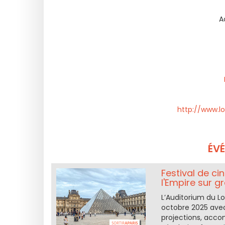
A
http://www.lo
ÉV
Festival de ci
l'Empire sur g
L’Auditorium du L
octobre 2025 avec
projections, acco