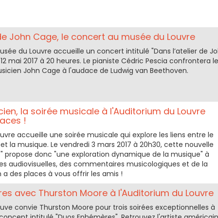
 de John Cage, le concert au musée du Louvre
sée du Louvre accueille un concert intitulé "Dans l’atelier de J
12 mai 2017 à 20 heures. Le pianiste Cédric Pescia confrontera l
sicien John Cage à l'audace de Ludwig van Beethoven.
ien, la soirée musicale à l'Auditorium du Louvre
aces !
uvre accueille une soirée musicale qui explore les liens entre le
 et la musique. Le vendredi 3 mars 2017 à 20h30, cette nouvelle
ap" propose donc "une exploration dynamique de la musique" à
ves audiovisuelles, des commentaires musicologiques et de la
 a des places à vous offrir les amis !
s avec Thurston Moore à l'Auditorium du Louvre
ouve convie Thurston Moore pour trois soirées exceptionnelles à
concept intitulé "Duos Ephémères". Retrouvez l'artiste américai