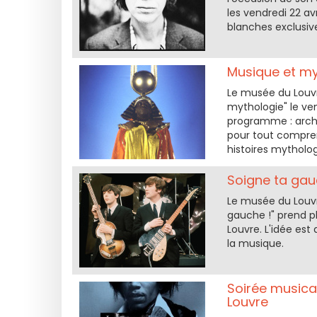
les vendredi 22 avr
blanches exclusiv
Musique et my
Le musée du Louvr
mythologie" le ve
programme : archi
pour tout compren
histoires mytholog
Soigne ta gau
Le musée du Louvr
gauche !" prend p
Louvre. L'idée est
la musique.
Soirée musical
Louvre