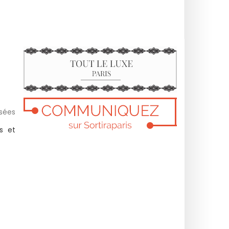
usées
es et