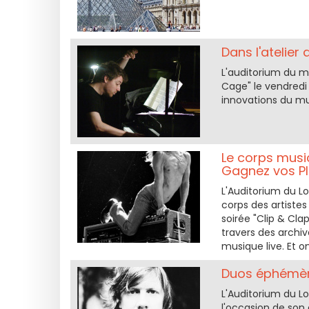
Dans l'atelier
L'auditorium du mu
Cage" le vendredi 
innovations du mu
Le corps music
Gagnez vos Pl
L'Auditorium du Lo
corps des artistes
soirée "Clip & Cl
travers des archi
musique live. Et on
Duos éphémère
L'Auditorium du L
l'occasion de son 