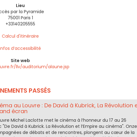
Lieu
ccès par la Pyramide
75001 Paris 1
+33140205555
Calcul d'itinéraire
Infos d’accessibilité
Site web
uvre.fr/llv/auditorium/alaune.jsp
ÉNEMENTS PASSÉS
néma au Louvre : De David à Kubrick, La Révolution 
rand écran
ouvre Michel Laclotte met le cinéma à l’honneur du 17 au 26
 "De David à Kubrick. La Révolution et l’Empire au cinéma". Onze
mpagnées de débats et de rencontres, plongent au cœur de la