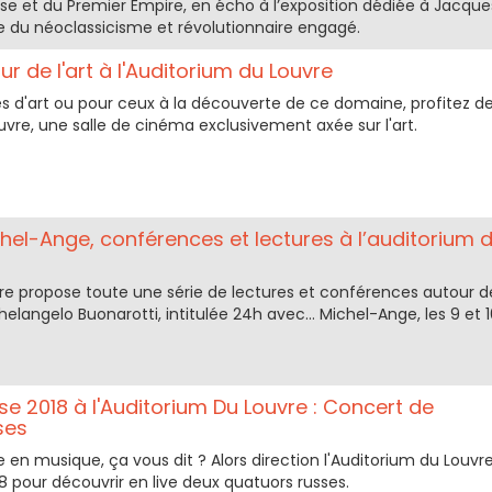
ise et du Premier Empire, en écho à l’exposition dédiée à Jacque
re du néoclassicisme et révolutionnaire engagé.
ur de l'art à l'Auditorium du Louvre
és d'art ou pour ceux à la découverte de ce domaine, profitez d
uvre, une salle de cinéma exclusivement axée sur l'art.
hel-Ange, conférences et lectures à l’auditorium 
e propose toute une série de lectures et conférences autour d
ichelangelo Buonarotti, intitulée 24h avec… Michel-Ange, les 9 et 1
e 2018 à l'Auditorium Du Louvre : Concert de
ses
 en musique, ça vous dit ? Alors direction l'Auditorium du Louvre
018 pour découvrir en live deux quatuors russes.