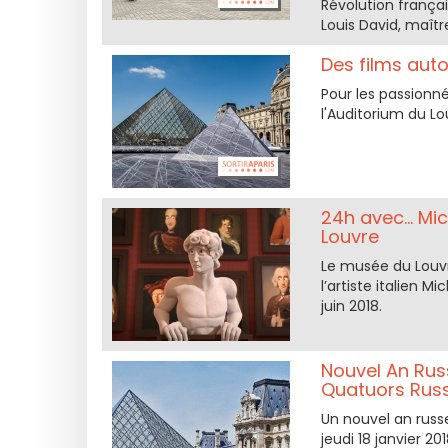
Révolution frança
Louis David, maît
Des films auto
Pour les passionn
l'Auditorium du Lo
24h avec… Mic
Louvre
Le musée du Louvr
l’artiste italien M
juin 2018.
Nouvel An Russ
Quatuors Rus
Un nouvel an russe
jeudi 18 janvier 2