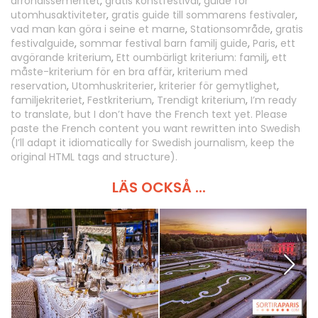
arrondissementet
,
gratis konstfestival
,
guide för
utomhusaktiviteter
,
gratis guide till sommarens festivaler
,
vad man kan göra i seine et marne
,
Stationsområde
,
gratis
festivalguide
,
sommar festival barn familj guide
,
Paris
,
ett
avgörande kriterium
,
Ett oumbärligt kriterium: familj
,
ett
måste-kriterium för en bra affär
,
kriterium med
reservation
,
Utomhuskriterier
,
kriterier för gemytlighet
,
familjekriteriet
,
Festkriterium
,
Trendigt kriterium
,
I’m ready
to translate, but I don’t have the French text yet. Please
paste the French content you want rewritten into Swedish
(I’ll adapt it idiomatically for Swedish journalism, keep the
original HTML tags and structure).
LÄS OCKSÅ ...