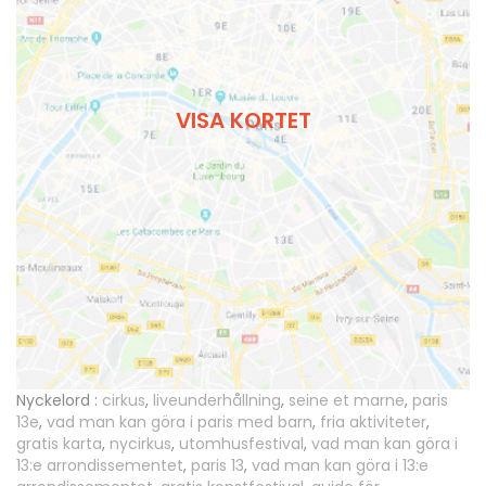
VISA KORTET
Nyckelord :
cirkus
,
liveunderhållning
,
seine et marne
,
paris
13e
,
vad man kan göra i paris med barn
,
fria aktiviteter
,
gratis karta
,
nycirkus
,
utomhusfestival
,
vad man kan göra i
13:e arrondissementet
,
paris 13
,
vad man kan göra i 13:e