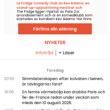
Phœnix, Azémylia och Jenny From The
Le Fridge Comedy Club av Kev Adams: en
Blocnote, den 22, 23, 28 och 29 januari, samt
stand-up-uppsättning med bar och
den 20, 21, 25 och 26 februari — och från och
The Fridge ligger i hjärtat av Paris 2:a
restaurang i Paris, vår åsikt
med mars 2026 varje torsdag och fredag
arrondissement och är en komediklubb som
kväll. En helt ny typ av show i ett intuitivt,
startades av komikern Kev Adams. Här finns
scenlöst format som syftar till att skapa en
en stand-up-scen där nuvarande och
nära kontakt mellan artister och publik. Vi
framtida talanger delar scenen, samt en bar
var där och kan berätta allt!
Förfina din sökning
med kreativa cocktails och en restaurang.
NYHETER
Infotråd
+ Läser
Torsdag
20:50
Simmästerskapen: efter kolväten i Seinen,
är tävlingarna i fara?
18:06
En femte värmebölja kan drabba Paris och
Île-de-France redan under veckan som
inleds den 10 augusti 2026.