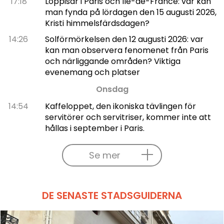
17:18
Loppisar i Paris och Île-de-France: var kan
man fynda på lördagen den 15 augusti 2026,
Kristi himmelsfärdsdagen?
14:26
Solförmörkelsen den 12 augusti 2026: var
kan man observera fenomenet från Paris
och närliggande områden? Viktiga
evenemang och platser
Onsdag
14:54
Kaffeloppet, den ikoniska tävlingen för
servitörer och servitriser, kommer inte att
hållas i september i Paris.
Se mer
DE SENASTE STADSGUIDERNA