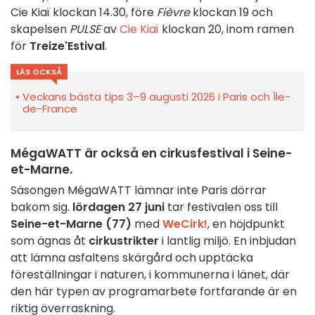
Cie Kiaï klockan 14.30, före
Fièvre
klockan 19 och
skapelsen
PULSE
av
Cie Kiaï
klockan 20, inom ramen
för
Treize'Estival
.
LÄS OCKSÅ
Veckans bästa tips 3–9 augusti 2026 i Paris och Île-
de-France
MégaWATT är också en cirkusfestival i Seine-
et-Marne.
Säsongen MégaWATT lämnar inte Paris dörrar
bakom sig.
lördagen 27 juni
tar festivalen oss till
Seine-et-Marne (77)
med
WeCirk!
, en höjdpunkt
som ägnas åt
cirkustrikter
i lantlig miljö. En inbjudan
att lämna asfaltens skärgård och upptäcka
föreställningar i naturen, i kommunerna i länet, där
den här typen av programarbete fortfarande är en
riktig överraskning.