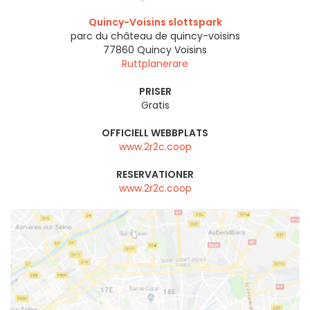
Quincy-Voisins slottspark
parc du château de quincy-voisins
77860
Quincy Voisins
Ruttplanerare
PRISER
Gratis
OFFICIELL WEBBPLATS
www.2r2c.coop
RESERVATIONER
www.2r2c.coop