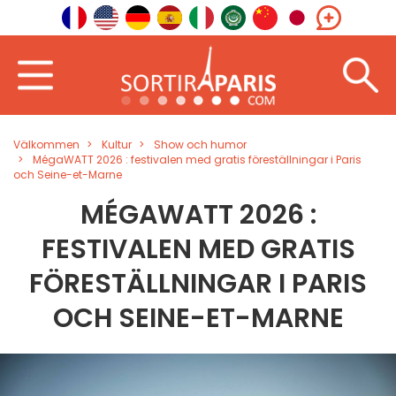
Välkommen
Kultur
Show och humor
MégaWATT 2026 : festivalen med gratis föreställningar i Paris
och Seine-et-Marne
MÉGAWATT 2026 :
FESTIVALEN MED GRATIS
FÖRESTÄLLNINGAR I PARIS
OCH SEINE-ET-MARNE