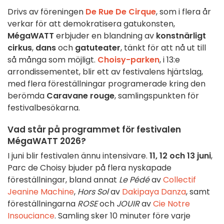
Drivs av föreningen
De Rue De Cirque
, som i flera år
verkar för att demokratisera gatukonsten,
MégaWATT
erbjuder en blandning av
konstnärligt
cirkus
,
dans
och
gatuteater
, tänkt för att nå ut till
så många som möjligt.
Choisy-parken
, i 13:e
arrondissementet, blir ett av festivalens hjärtslag,
med flera föreställningar programerade kring den
berömda
Caravane rouge
, samlingspunkten för
festivalbesökarna.
Vad står på programmet för festivalen
MégaWATT 2026?
I juni blir festivalen ännu intensivare.
11, 12 och 13 juni
,
Parc de Choisy bjuder på flera nyskapade
föreställningar, bland annat
Le Pédé
av
Collectif
Jeanine Machine
,
Hors Sol
av
Dakipaya Danza
, samt
föreställningarna
ROSE
och
JOUIR
av
Cie Notre
Insouciance
. Samling sker 10 minuter före varje