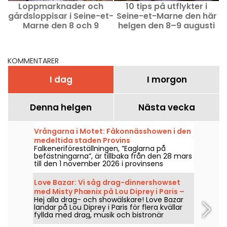
Loppmarknader och
10 tips på utflykter i
O
gårdsloppisar i Seine-et-
Seine-et-Marne den här
Marne den 8 och 9
helgen den 8–9 augusti
r
augusti 2026 - 77
2026 (77)
KOMMENTARER
I dag
I morgon
Denna helgen
Nästa vecka
Vrångarna i Motet: Fåkonnässhowen i den
medeltida staden Provins
Falkeneriföreställningen, ”Eaglarna på
befästningarna”, är tillbaka från den 28 mars
till den 1 november 2026 i provinsens
stadsmurar. Upplev häpnadsväckande
rovfåglar i full harmoni med hästarna.
Love Bazar: Vi såg drag-dinnershowset
med Misty Phœnix på Lou Diprey i Paris –
Hej alla drag- och showälskare! Love Bazar
våra intryck
landar på Lou Diprey i Paris för flera kvällar
fyllda med drag, musik och bistronär
middag. Under showen codejar Misty