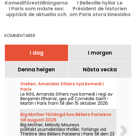
Komediföreställningarna
I Belleville hyllar Le
i Paris som måste ses:
Président de historien
P
upptäck de aktuella och
om Paris stora kinesiska
kommande
restauranger
höjdpunkterna
KOMMENTARER
I dag
I morgon
Denna helgen
Nästa vecka
Steken, Amandas Sthers nya komedi i
Paris
Le Rôti, Amanda Sthers nya komedi i regi av
Benjamin Elharrar, ges på Comédie Saint-
Martin i Paris fram till den 15 oktober 2026.
Big Mother förlängd hos Béliers Parisiens
till augusti 2026
Big Mother, Mélody Moureys
politiskt‑journalistiska thriller, förlängs vid
Théâtre des Béliers Parisiens i Paris till den 23