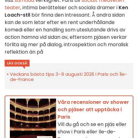
viss
samtida
verklighet. Fans av
socialt medveten
teater
, intima berättelser och sociala dramer i
Ken
Loach-stil
bör finna den intressant. Å andra sidan
kan de som letar efter en rent underhållande
komedi eller en handling som uteslutande drivs av
action hamna vid sidan av, eftersom pjäsen verkar
förlita sig mer på dialog, introspektion och moralisk
reflektion än på
LÄS OCKSÅ
Veckans bästa tips 3–9 augusti 2026 i Paris och Île-
de-France
Våra recensioner av shower
och pjäser att upptäcka i
Paris
Vill du gå och se en pjäs eller
show i Paris eller Ile-de-