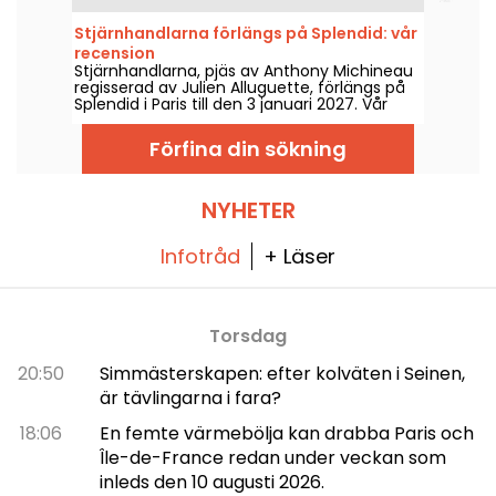
augusti 2026, med föreställningar från
tisdag till söndag.
Stjärnhandlarna förlängs på Splendid: vår
recension
Stjärnhandlarna, pjäs av Anthony Michineau
regisserad av Julien Alluguette, förlängs på
Splendid i Paris till den 3 januari 2027. Vår
recension.
Förfina din sökning
NYHETER
Infotråd
+ Läser
Torsdag
20:50
Simmästerskapen: efter kolväten i Seinen,
är tävlingarna i fara?
18:06
En femte värmebölja kan drabba Paris och
Île-de-France redan under veckan som
inleds den 10 augusti 2026.