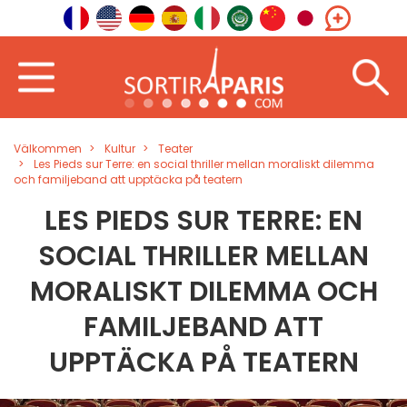
Välkommen
Kultur
Teater
Les Pieds sur Terre: en social thriller mellan moraliskt dilemma
och familjeband att upptäcka på teatern
LES PIEDS SUR TERRE: EN
SOCIAL THRILLER MELLAN
MORALISKT DILEMMA OCH
FAMILJEBAND ATT
UPPTÄCKA PÅ TEATERN