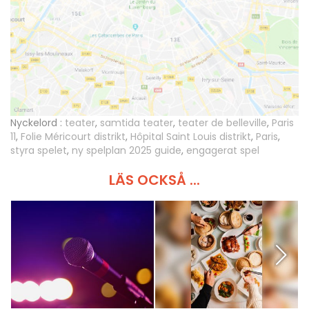
Nyckelord :
teater
,
samtida teater
,
teater de belleville
,
Paris
11
,
Folie Méricourt distrikt
,
Hôpital Saint Louis distrikt
,
Paris
,
styra spelet
,
ny spelplan 2025 guide
,
engagerat spel
LÄS OCKSÅ ...