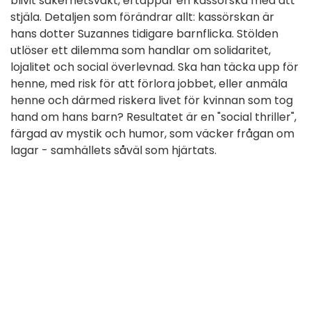
blivit säkerhetsvakt, ertappar en kassörska med att
stjäla. Detaljen som förändrar allt: kassörskan är
hans dotter Suzannes tidigare barnflicka. Stölden
utlöser ett dilemma som handlar om solidaritet,
lojalitet och social överlevnad. Ska han täcka upp för
henne, med risk för att förlora jobbet, eller anmäla
henne och därmed riskera livet för kvinnan som tog
hand om hans barn? Resultatet är en "social thriller",
färgad av mystik och humor, som väcker frågan om
lagar - samhällets såväl som hjärtats.